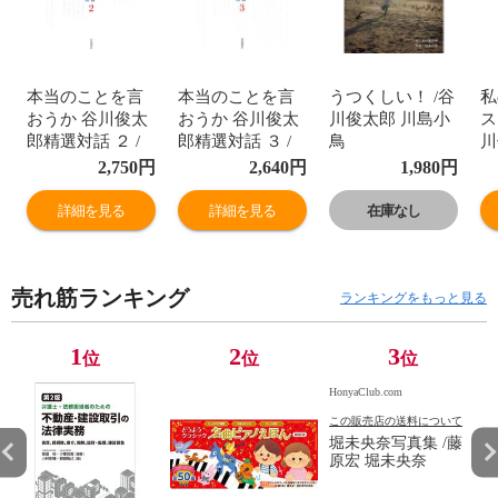
本当のことを言
本当のことを言
うつくしい！ /谷
私
おうか 谷川俊太
おうか 谷川俊太
川俊太郎 川島小
ス
郎精選対話 ２ /
郎精選対話 ３ /
鳥
川
谷川俊太郎
谷川俊太郎
2,750
円
2,640
円
1,980
円
詳細を見る
詳細を見る
在庫なし
売れ筋ランキング
ランキングをもっと見る
1
2
3
位
位
位
HonyaClub.com
この販売店の送料について
堀未央奈写真集 /藤
原宏 堀未央奈