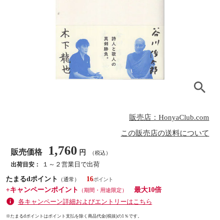
販売店：HonyaClub.com
この販売店の送料について
1,760
販売価格
円
（税込）
１～２営業日で出荷
出荷目安：
たまるdポイント
16
（通常）
+キャンペーンポイント
最大10倍
（期間・用途限定）
各キャンペーン詳細およびエントリーはこちら
※たまるdポイントはポイント支払を除く商品代金(税抜)の1％です。