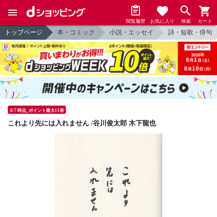
閲覧履歴
お気に入り
検索
カート
トップページ
本・コミック
小説・エッセイ
詩・短歌・俳句
8/7 時点_ポイント最大11倍
これより先には入れません /谷川俊太郎 木下龍也