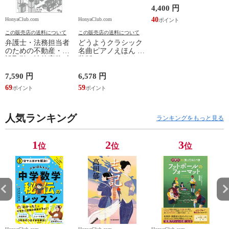
4,400 円
40
HonyaClub.com
HonyaClub.com
H
この販売店の送料について
この販売店の送料について
弁護士・法務担当者
どうようクラシック
のための不動産・建
名曲ピアノえほん 新
設取引の法律実務 売
装版 /はっとりなな
買、賃貸借、媒介、
み かいちとおる カ
開発、設計・監理、
ワシマミワコ
7,590 円
6,578 円
4
建設請負 第２版 /富
69
59
3
田裕 小里佳嵩
人気ランキング
ランキングをもっと見る
1
2
3
位
位
位