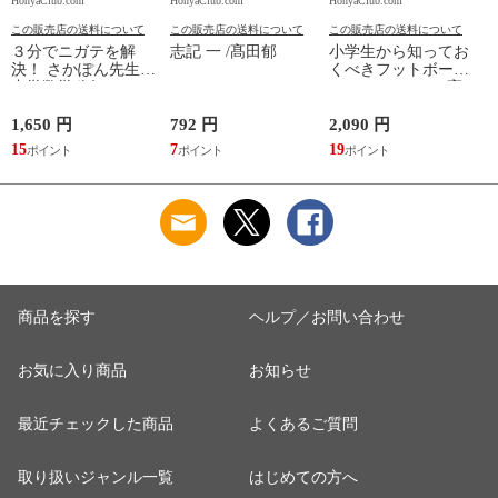
HonyaClub.com
HonyaClub.com
HonyaClub.com
H
この販売店の送料について
この販売店の送料について
この販売店の送料について
３分でニガテを解
志記 一 /髙田郁
小学生から知ってお
決！ さかぽん先生の
くべきフットボール
中学数学秘伝のレッ
のフォーマット /高
スン /さかぽん先生
田純
1,650 円
792 円
2,090 円
8
15
7
19
7
商品を探す
ヘルプ／お問い合わせ
お気に入り商品
お知らせ
最近チェックした商品
よくあるご質問
取り扱いジャンル一覧
はじめての方へ