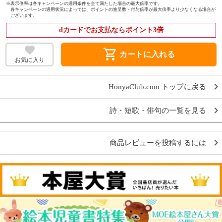
※
表示倍率は各キャンペーンの適用条件を全て満たした場合の最大倍率です。
各キャンペーンの適用状況によっては、ポイントの進呈数・付与倍率が最大倍率より少なくなる場合が
ございます。
dカードでお支払ならポイント3倍
shopping_cart
カートに入れる
お気に入り
HonyaClub.com トップに戻る
詩・短歌・俳句の一覧を見る
商品レビューを投稿するには