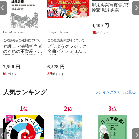
堀未央奈写真集 /藤
原宏 堀未央奈
4,400 円
40
HonyaClub.com
HonyaClub.com
H
この販売店の送料について
この販売店の送料について
弁護士・法務担当者
どうようクラシック
のための不動産・建
名曲ピアノえほん 新
設取引の法律実務 売
装版 /はっとりなな
買、賃貸借、媒介、
み かいちとおる カ
開発、設計・監理、
ワシマミワコ
7,590 円
6,578 円
4
建設請負 第２版 /富
69
59
3
田裕 小里佳嵩
人気ランキング
ランキングをもっと見る
1
2
3
位
位
位