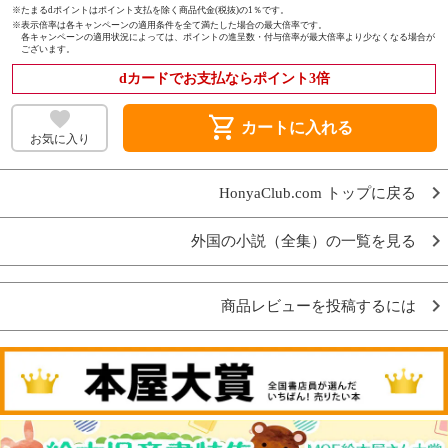
※たまるdポイントはポイント支払を除く商品代金(税抜)の1％です。
※
表示倍率は各キャンペーンの適用条件を全て満たした場合の最大倍率です。
各キャンペーンの適用状況によっては、ポイントの進呈数・付与倍率が最大倍率より少なくなる場合が
ございます。
dカードでお支払ならポイント3倍
shopping_cart
カートに入れる
お気に入り
HonyaClub.com トップに戻る
外国の小説（全集）の一覧を見る
商品レビューを投稿するには