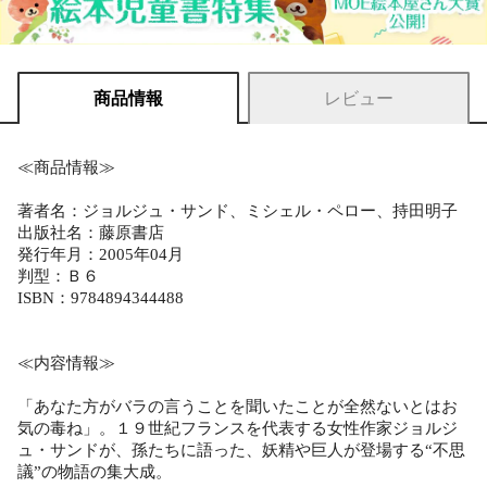
商品情報
レビュー
≪商品情報≫
著者名：ジョルジュ・サンド、ミシェル・ペロー、持田明子
出版社名：藤原書店
発行年月：2005年04月
判型：Ｂ６
ISBN：9784894344488
≪内容情報≫
「あなた方がバラの言うことを聞いたことが全然ないとはお
気の毒ね」。１９世紀フランスを代表する女性作家ジョルジ
ュ・サンドが、孫たちに語った、妖精や巨人が登場する“不思
議”の物語の集大成。