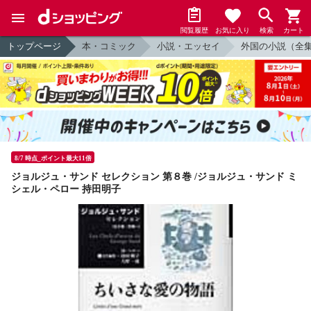
閲覧履歴
お気に入り
検索
カート
トップページ
本・コミック
小説・エッセイ
外国の小説（全
8/7 時点_ポイント最大11倍
ジョルジュ・サンド セレクション 第８巻 /ジョルジュ・サンド ミ
シェル・ペロー 持田明子