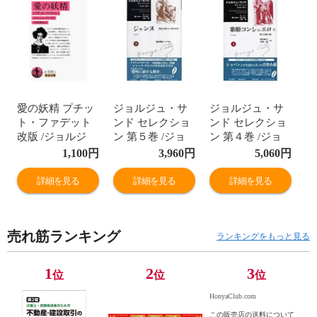
愛の妖精 プチッ
ジョルジュ・サ
ジョルジュ・サ
ト・ファデット
ンド セレクショ
ンド セレクショ
改版 /ジョルジ
ン 第５巻 /ジョ
ン 第４巻 /ジョ
ュ・サンド 宮崎
ルジュ・サンド
ルジュ・サンド
1,100
円
3,960
円
5,060
円
嶺雄
ミシェル・ペロ
ミシェル・ペロ
ー 持田明子
ー 持田明子
詳細を見る
詳細を見る
詳細を見る
売れ筋ランキング
ランキングをもっと見る
1
2
3
位
位
位
HonyaClub.com
この販売店の送料について