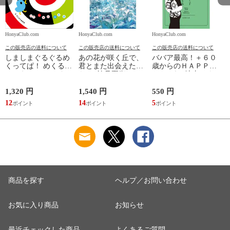
HonyaClub.com
HonyaClub.com
HonyaClub.com
H
この販売店の送料について
この販売店の送料について
この販売店の送料について
しましまぐるぐるめ
あの花が咲く丘で、
ババア最高！＋６０
くってぱ！ めくるし
君とまた出会えた
歳からのＨＡＰＰＹ
かけえほん /かしわ
ら。 /汐見夏衛
おしゃれ /地曳いく
らあきお
子 槇村さとる
1,320 円
1,540 円
550 円
7
12
14
5
6
商品を探す
ヘルプ／お問い合わせ
お気に入り商品
お知らせ
最近チェックした商品
よくあるご質問