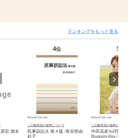
ランキングをもっと見る
4
5
位
位
HonyaClub.com
HonyaClub.com
て
この販売店の送料について
この販売店の送料について
藤原宏 堀未
民事訴訟法 第４版 /長谷部由
中田花奈3rd写真集
起子
Bougainvillea /菊地泰