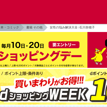
本・コミック
書籍 その他
女性の悩み解決大全 /石川奈穂子