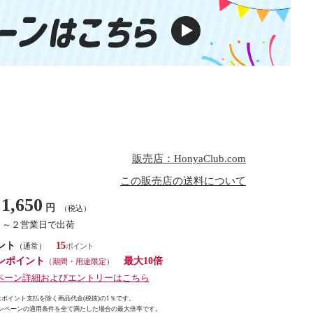
販売店：HonyaClub.com
この販売店の送料について
1,650
円
（税込）
１～２営業日で出荷
ント
15
（通常）
ンポイント
最大10倍
（期間・用途限定）
ペーン詳細およびエントリーはこちら
ポイント支払を除く商品代金(税抜)の1％です。
ンペーンの適用条件を全て満たした場合の最大倍率です。