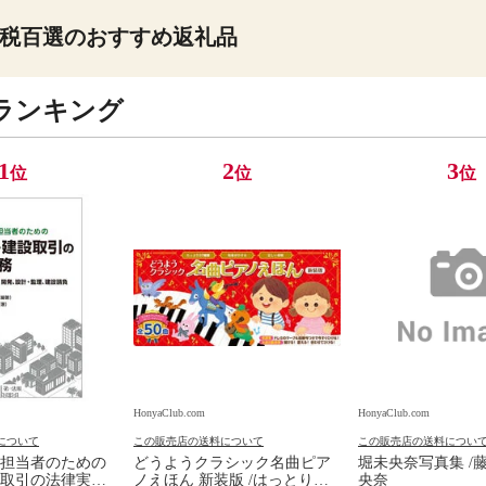
税百選のおすすめ返礼品
ランキング
1
2
3
位
位
位
HonyaClub.com
HonyaClub.com
について
この販売店の送料について
この販売店の送料につい
担当者のための
どうようクラシック名曲ピア
堀未央奈写真集 /
取引の法律実務
ノえほん 新装版 /はっとりな
央奈