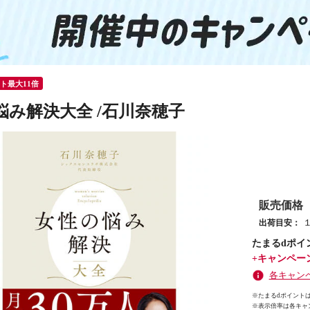
ント最大11倍
悩み解決大全 /石川奈穂子
販売価格
出荷目安：
たまるdポイ
+キャンペー
各キャン
※たまるdポイントは
※
表示倍率は各キャ