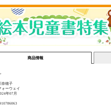
商品情報
≫
川奈穂子
フォーウェイ
24年07月
910786063