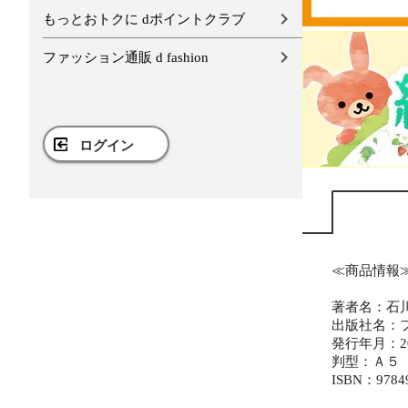
もっとおトクに dポイントクラブ
ファッション通販 d fashion
ログイン
≪商品情報
著者名：石
出版社名：
発行年月：20
判型：Ａ５
ISBN：9784