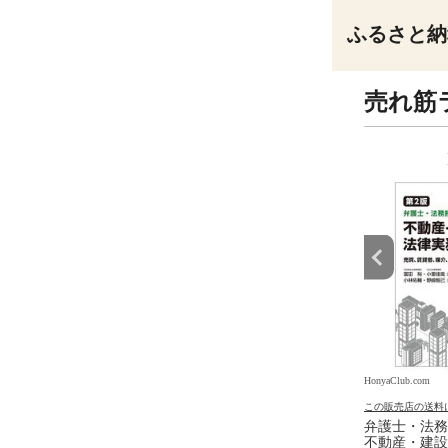
ふるさと納
売れ筋
9
10
位
位
.com
HonyaClub.com
HonyaClub.com
の送料について
この販売店の送料について
この販売店の送料
入門 /神保道夫
看護のアジェンダ ２ /井部俊
弁護士・法務
子
不動産・建設