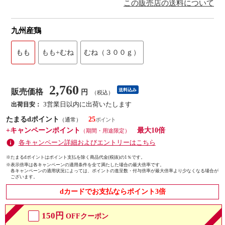
この販売店の送料について
九州産鶏
もも
もも+むね
むね（３００ｇ）
2,760
販売価格
送料込み
円
（税込）
3営業日以内に出荷いたします
出荷目安：
たまるdポイント
25
（通常）
+キャンペーンポイント
最大10倍
（期間・用途限定）
各キャンペーン詳細およびエントリーはこちら
※たまるdポイントはポイント支払を除く商品代金(税抜)の1％です。
※
表示倍率は各キャンペーンの適用条件を全て満たした場合の最大倍率です。
各キャンペーンの適用状況によっては、ポイントの進呈数・付与倍率が最大倍率より少なくなる場合が
ございます。
dカードでお支払ならポイント3倍
150円
OFFクーポン