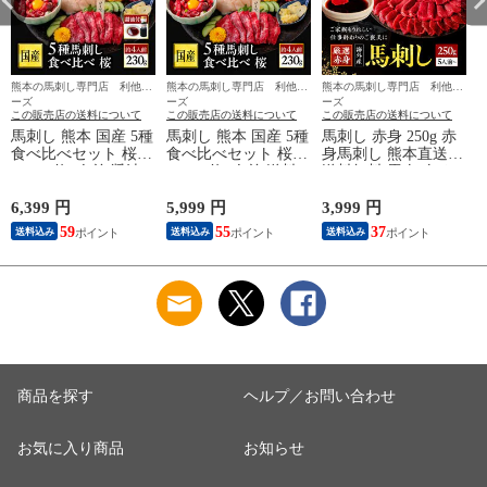
熊本の馬刺し専門店 利他フ
熊本の馬刺し専門店 利他フ
熊本の馬刺し専門店 利他フ
ーズ
ーズ
ーズ
この販売店の送料について
この販売店の送料について
この販売店の送料について
馬刺し 熊本 国産 5種
馬刺し 熊本 国産 5種
馬刺し 赤身 250g 赤
食べ比べセット 桜
食べ比べセット 桜
身馬刺し 熊本直送
230ｇ 約4人前 醤油
230ｇ 約4人前 送料
送料無料 馬肉 肉 お
付き 送料無料 馬肉
無料 馬肉 食べ物 お
肉 馬刺 業務用 お得
食べ物 おつまみ 熊
つまみ 熊本馬刺し専
用 刺身 肉刺し 肉刺
6,399 円
5,999 円
3,999 円
5
本馬刺し専門店利他
門店利他フーズ おつ
身 惣菜 おつまみ お
59
55
37
送料込み
送料込み
送料込み
フーズ おつまみセッ
まみセット 肉 晩酌
取り寄せ 数量限定
ト 肉 晩酌 暑中見舞
暑中見舞い お盆 お
お試し 老舗 利他フ
い お盆 お中元
中元 御中元
ーズ お酒に合う 酒
のつまみ おつまみセ
ット 肉 晩酌 暑中見
舞い お盆 お中元
商品を探す
ヘルプ／お問い合わせ
お気に入り商品
お知らせ