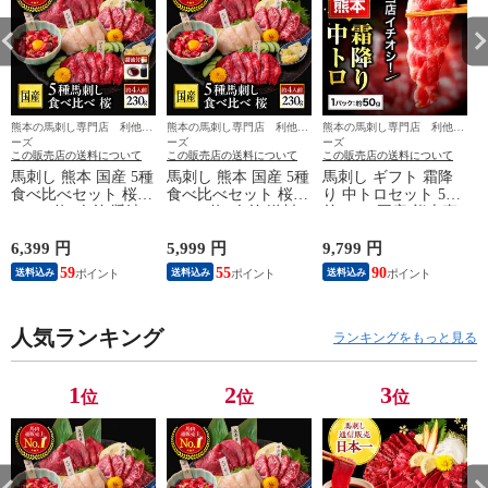
熊本の馬刺し専門店 利他フ
熊本の馬刺し専門店 利他フ
熊本の馬刺し専門店 利他フ
ーズ
ーズ
ーズ
この販売店の送料について
この販売店の送料について
この販売店の送料について
馬刺し 熊本 国産 5種
馬刺し 熊本 国産 5種
馬刺し ギフト 霜降
食べ比べセット 桜
食べ比べセット 桜
り 中トロセット 5人
230ｇ 約4人前 醤油
230ｇ 約4人前 送料
前 250g 国産 熊本直
付き 送料無料 馬肉
無料 馬肉 食べ物 お
送 ギフト おつまみ
食べ物 おつまみ 熊
つまみ 熊本馬刺し専
熊本馬刺し専門店 利
6,399 円
5,999 円
9,799 円
8
本馬刺し専門店利他
門店利他フーズ おつ
他フーズ おつまみセ
59
55
90
送料込み
送料込み
送料込み
フーズ おつまみセッ
まみセット 肉 晩酌
ット 肉 晩酌 暑中見
ト 肉 晩酌 暑中見舞
暑中見舞い お盆 お
舞い お盆 お中元
い お盆 お中元
中元 御中元
人気ランキング
ランキングをもっと見る
1
2
3
位
位
位