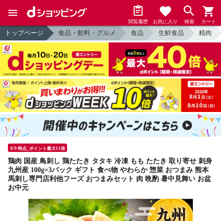
閲覧履歴
お気に入り
検索
カート
トップページ
食品・飲料・グルメ
食品
生鮮食品
精肉
8/9 時点_ポイント最大11倍
鶏肉 国産 鳥刺し 鶏たたき タタキ 冷凍 もも たたき 取り寄せ 刺身
九州産 100g×3パック ギフト 食べ物 やわらか 惣菜 おつまみ 熊本
馬刺し専門店利他フーズ おつまみセット 肉 晩酌 暑中見舞い お盆
お中元