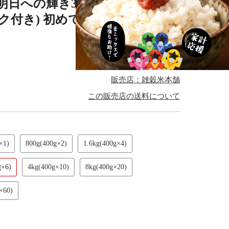
穀米 明日への輝き39穀米ブレンド
チャック付き) 初めての方おすすめ 当店
4.7
(51件)
販売店：雑穀米本舗
この販売店の送料について
×1)
800g(400g×2)
1.6kg(400g×4)
g×6)
4kg(400g×10)
8kg(400g×20)
×60)