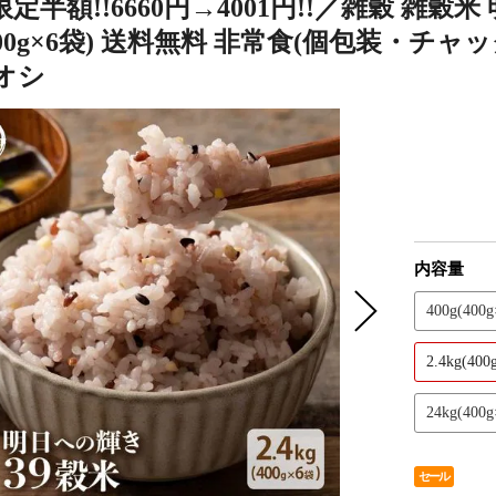
定半額!!6660円→4001円!!／雑穀 雑
g(400g×6袋) 送料無料 非常食(個包装・
オシ
内容量
400g(400g
2.4kg(400
24kg(400g
セール