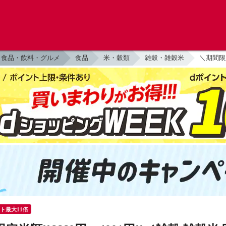
食品・飲料・グルメ
食品
米・穀類
雑穀・雑穀米
＼期間限定
ント最大11倍