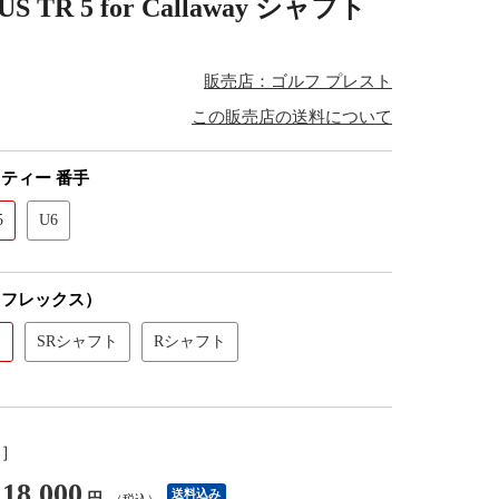
 5 for Callaway シャフト
販売店：ゴルフ プレスト
この販売店の送料について
ティー 番手
5
U6
（フレックス）
ト
SRシャフト
Rシャフト
し］
18,000
送料込み
円
（税込）