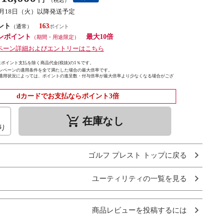
8月18日（火）以降発送予定
ント
163
（通常）
ンポイント
最大10倍
（期間・用途限定）
ペーン詳細およびエントリーはこちら
ポイント支払を除く商品代金(税抜)の1％です。
ンペーンの適用条件を全て満たした場合の最大倍率です。
適用状況によっては、ポイントの進呈数・付与倍率が最大倍率より少なくなる場合がござ
dカードでお支払ならポイント3倍
remove_shopping_cart
在庫なし
り
ゴルフ プレスト トップに戻る
ユーティリティの一覧を見る
商品レビューを投稿するには