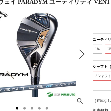
イ PARADYM ユーティリティ VENTUS TR
ユーティリ
U4
U
シャフト
Sシャフ
［在庫な
販売価格