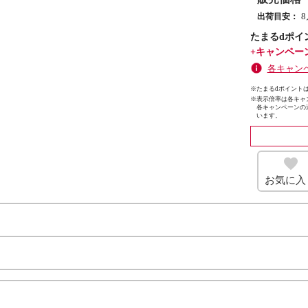
出荷目安：
たまるdポイ
+キャンペー
各キャン
※たまるdポイントは
※
表示倍率は各キャ
各キャンペーンの
います。
お気に入