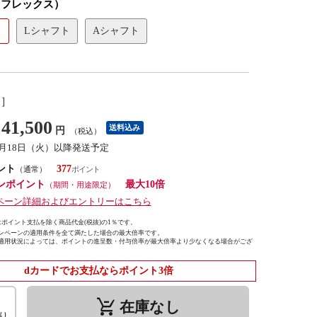
（フレックス）
ト
Lシャフト
Aシャフト
し］
41,500
送料込み
円
（税込）
8月18日（火）以降発送予定
ント
377
（通常）
ンポイント
最大10倍
（期間・用途限定）
ペーン詳細およびエントリーはこちら
ポイント支払を除く商品代金(税抜)の1％です。
ンペーンの適用条件を全て満たした場合の最大倍率です。
適用状況によっては、ポイントの進呈数・付与倍率が最大倍率より少なくなる場合がござ
dカードでお支払ならポイント3倍
remove_shopping_cart
在庫なし
り