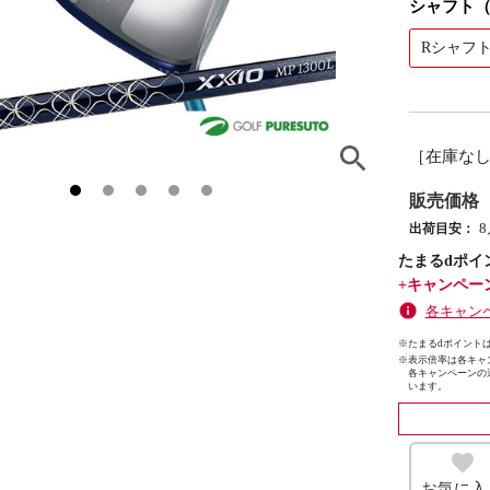
シャフト
Rシャフ
［在庫な
販売価格
出荷目安：
たまるdポイ
+キャンペー
各キャン
※たまるdポイントは
※
表示倍率は各キャ
各キャンペーンの
います。
お気に入