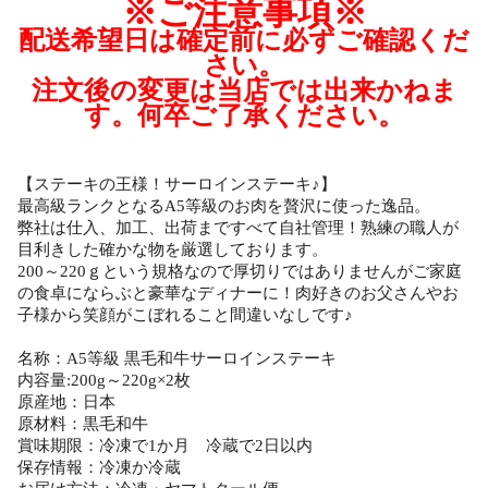
※ご注意事項※
配送希望日は確定前に必ずご確認くだ
さい。
注文後の変更は当店では出来かねま
す。何卒ご了承ください。
【ステーキの王様！サーロインステーキ♪】
最高級ランクとなるA5等級のお肉を贅沢に使った逸品。
弊社は仕入、加工、出荷まですべて自社管理！熟練の職人が
目利きした確かな物を厳選しております。
200～220ｇという規格なので厚切りではありませんがご家庭
の食卓にならぶと豪華なディナーに！肉好きのお父さんやお
子様から笑顔がこぼれること間違いなしです♪
名称：A5等級 黒毛和牛サーロインステーキ
内容量:200g～220g×2枚
原産地：日本
原材料：黒毛和牛
賞味期限：冷凍で1か月 冷蔵で2日以内
保存情報：冷凍か冷蔵