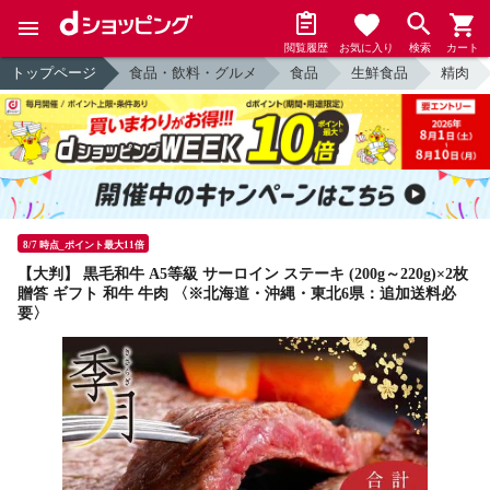
閲覧履歴
お気に入り
検索
カート
トップページ
食品・飲料・グルメ
食品
生鮮食品
精肉
8/7 時点_ポイント最大11倍
【大判】 黒毛和牛 A5等級 サーロイン ステーキ (200g～220g)×2枚
贈答 ギフト 和牛 牛肉 〈※北海道・沖縄・東北6県：追加送料必
要〉