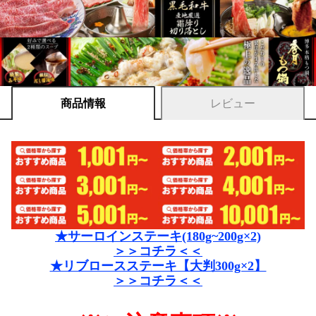
商品情報
レビュー
★サーロインステーキ(180g~200g×2)
＞＞コチラ＜＜
★リブロースステーキ【大判300g×2】
＞＞コチラ＜＜