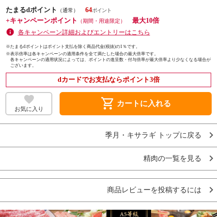
たまるdポイント
64
（通常）
+キャンペーンポイント
最大10倍
（期間・用途限定）
各キャンペーン詳細およびエントリーはこちら
※たまるdポイントはポイント支払を除く商品代金(税抜)の1％です。
※
表示倍率は各キャンペーンの適用条件を全て満たした場合の最大倍率です。
各キャンペーンの適用状況によっては、ポイントの進呈数・付与倍率が最大倍率より少なくなる場合が
ございます。
dカードでお支払ならポイント3倍
shopping_cart
カートに入れる
お気に入り
季月・キサラギ トップに戻る
精肉の一覧を見る
商品レビューを投稿するには