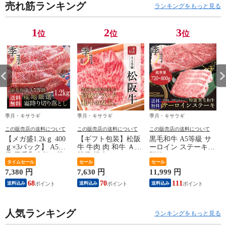
売れ筋ランキング
ランキングをもっと見る
1
2
3
位
位
位
季月・キサラギ
季月・キサラギ
季月・キサラギ
この販売店の送料について
この販売店の送料について
この販売店の送料について
【メガ盛1.2kｇ 400
【ギフト包装】松阪
黒毛和牛 A5等級 サ
ｇ×3パック】 A5等
牛 牛肉 肉 和牛 Ａ５
ーロイン ステーキ
級 黒毛和牛切り落と
等級 極上クラシタロ
贈答 (180g～200g)×4
し すき焼き 焼きし
タイムセール
ーススライス 500g
セール
枚 和牛 牛肉 ギフト
セール
ゃぶ 送料無料 肉 牛
250ｇ×2パックでお
〈※北海道・沖縄・
7,380 円
7,630 円
11,999 円
5
肉 和牛 お取り寄せ
届け お取り寄せ グ
東北6県：追加送料必
68
70
111
送料込み
送料込み
送料込み
グルメ 大容量 〈※
ルメ ギフト 〈※北
要〉
北海道・沖縄・東北6
海道・沖縄・東北6
県：追加送料必要〉
県：追加送料必要〉
人気ランキング
ランキングをもっと見る