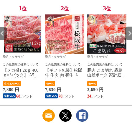
1
2
3
位
位
位
季月・キサラギ
季月・キサラギ
季月・キサラギ
この販売店の送料について
この販売店の送料について
この販売店の送料について
【メガ盛1.2kｇ 400
【ギフト包装】松阪
豚肉 こま切れ 霧島
ｇ×3パック】 A5等
牛 牛肉 肉 和牛 Ａ５
山麓ポーク 家計庭応
級 黒毛和牛切り落と
等級 極上クラシタロ
援 メガ盛り 900ｇ
贈
し すき焼き 焼きし
タイムセール
ーススライス 500g
セール
300g×3パック 〈※北
セール
ゃぶ 送料無料 肉 牛
250ｇ×2パックでお
海道・沖縄：追加送
7,380 円
7,630 円
2,650 円
1
肉 和牛 お取り寄せ
届け お取り寄せ グ
料必要※〉
68
70
24
送料込み
送料込み
グルメ 大容量 〈※
ルメ ギフト 〈※北
北海道・沖縄・東北6
海道・沖縄・東北6
県：追加送料必要〉
県：追加送料必要〉