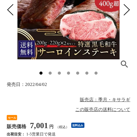
発売日：
2022/04/02
販売店：季月・キサラギ
この販売店の送料について
セール
7,001
販売価格
送料込み
円
（税込）
1-5営業日で発送
出荷目安：