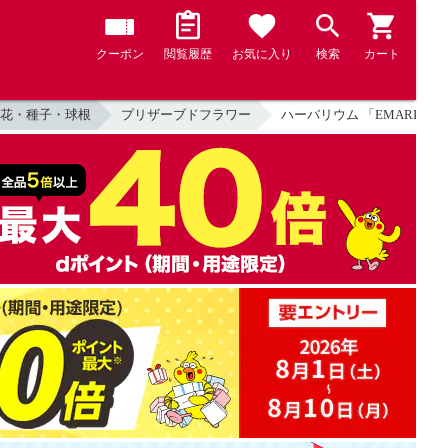
クーポン
閲覧履歴
お気に入り
検索
カート
花・種子・球根
プリザーブドフラワー
ハーバリウム 「EMARIH（