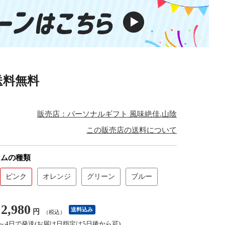
送料無料
販売店：パーソナルギフト 風味絶佳.山陰
この販売店の送料について
ウムの種類
ピンク
オレンジ
グリーン
ブルー
2,980
送料込み
円
（税込）
3～4日で発送(お届け日指定は5日後から可)