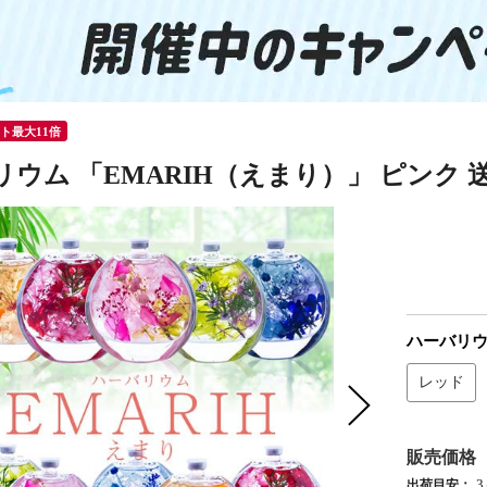
ント最大11倍
リウム 「EMARIH（えまり）」 ピンク 
ハーバリ
レッド
販売価格
出荷目安：