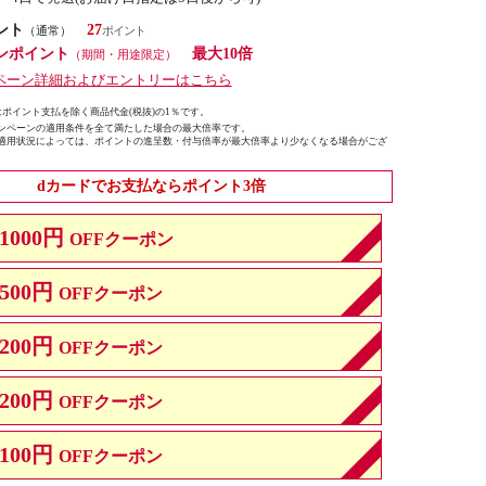
ント
27
（通常）
ンポイント
最大10倍
（期間・用途限定）
ペーン詳細およびエントリーはこちら
ポイント支払を除く商品代金(税抜)の1％です。
ンペーンの適用条件を全て満たした場合の最大倍率です。
適用状況によっては、ポイントの進呈数・付与倍率が最大倍率より少なくなる場合がござ
dカードでお支払ならポイント3倍
1000円
OFFクーポン
500円
OFFクーポン
200円
OFFクーポン
200円
OFFクーポン
100円
OFFクーポン