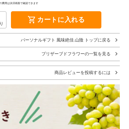
の費用は決済画面で確認できます
shopping_cart
カートに入れる
り
パーソナルギフト 風味絶佳.山陰 トップに戻る
プリザーブドフラワーの一覧を見る
商品レビューを投稿するには