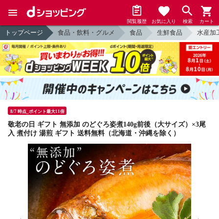
閲覧履歴
お気に入り
検索
カート
トップページ
食品・飲料・グルメ
食品
生鮮食品
水産加
8/7 時点_ポイント最大11倍
敬老の日 ギフト 無添加 のどぐろ姿煮140g前後（大サイズ）×3尾
入 煮付け 湯煎 ギフト 送料無料（北海道・沖縄を除く）