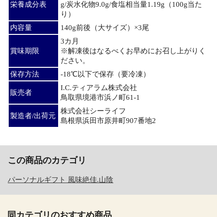
栄養成分表
g/炭水化物9.0g/食塩相当量1.19g（100g当た
り）
内容量
140g前後（大サイズ）×3尾
3カ月
賞味期限
※解凍後はなるべくお早めにお召し上がりく
ださい。
保存方法
-18℃以下で保存（要冷凍）
I.C.ティアラム株式会社
販売者
鳥取県境港市浜ノ町61-1
株式会社シーライフ
製造者/出荷元
島根県浜田市原井町907番地2
この商品のカテゴリ
パーソナルギフト 風味絶佳.山陰
同カテゴリのおすすめ商品