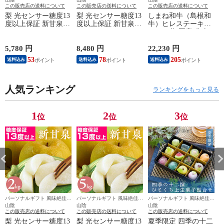
この販売店の送料について
この販売店の送料について
この販売店の送料について
梨 光センサー糖度13
梨 光センサー糖度13
しまね和牛（島根和
度以上保証 新甘泉
度以上保証 新甘泉
牛）ヒレステーキ
（しんかんせん）2kg
（しんかんせん）5kg
130g×5枚 国産 牛肉
詰（5～6玉入） 鳥取
詰（8～18玉入） 鳥
国産牛 和牛 黒毛和
県産 なし 新甘泉梨
取県産 なし 新甘泉
牛 最高級 特選 厳選
5,780 円
8,480 円
22,230 円
7
赤秀 送料無料（北海
梨 赤秀 送料無料
送料無料（北海道・
53
78
205
送料込み
送料込み
送料込み
道・沖縄を除く）
（北海道・沖縄を除
沖縄を除く）
く）
人気ランキング
ランキングをもっと見る
1
2
3
位
位
位
パーソナルギフト 風味絶佳.
パーソナルギフト 風味絶佳.
パーソナルギフト 風味絶佳.
パ
山陰
山陰
山陰
この販売店の送料について
この販売店の送料について
この販売店の送料について
梨 光センサー糖度13
梨 光センサー糖度13
夏季限定 四季の十二