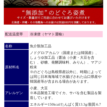
配送温度帯
冷凍便（ヤマト運輸）
名称
魚介類加工品
ノドグロ/アカムツ（国産または韓国産）、
しょうゆ加工品（醤油（小麦・大豆を含
む）、砂糖、発酵調味料、みりん）、マアジ
原材料名
粉末
※のどぐろは島根県産以外に、時期によって
は同じ日本海海域で水揚げされた山口県産や
韓国産等が含まれる場合があります。
小麦、大豆
アレルゲン
※本品製造工場でイカ、サバを含む製品を製
造しています。
エネルギー150kcal/たんぱく質13.3g/脂質:6.7