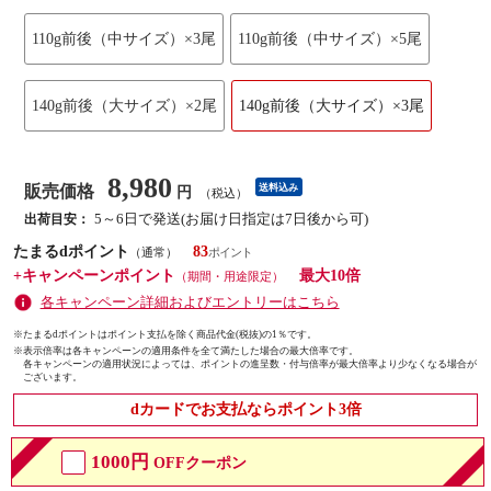
110g前後（中サイズ）×3尾
110g前後（中サイズ）×5尾
140g前後（大サイズ）×2尾
140g前後（大サイズ）×3尾
8,980
販売価格
送料込み
円
（税込）
5～6日で発送(お届け日指定は7日後から可)
出荷目安：
たまるdポイント
83
（通常）
+キャンペーンポイント
最大10倍
（期間・用途限定）
各キャンペーン詳細およびエントリーはこちら
※たまるdポイントはポイント支払を除く商品代金(税抜)の1％です。
※
表示倍率は各キャンペーンの適用条件を全て満たした場合の最大倍率です。
各キャンペーンの適用状況によっては、ポイントの進呈数・付与倍率が最大倍率より少なくなる場合が
ございます。
dカードでお支払ならポイント3倍
1000円
OFFクーポン