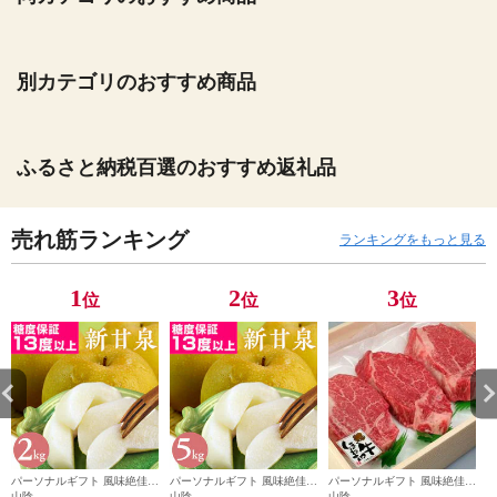
別カテゴリのおすすめ商品
ふるさと納税百選のおすすめ返礼品
売れ筋ランキング
ランキングをもっと見る
1
2
3
位
位
位
パーソナルギフト 風味絶佳.
パーソナルギフト 風味絶佳.
パーソナルギフト 風味絶佳.
パ
山陰
山陰
山陰