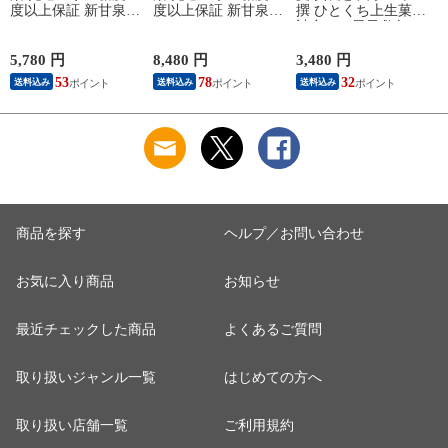
度以上保証 新甘泉
度以上保証 新甘泉
撰 ひとくち上生菓子
（しんかんせん）2kg
（しんかんせん）5kg
詰合せ（風呂敷包
詰（5～6玉入） 鳥取
詰（8～18玉入） 鳥
み） 和菓子 ギフト
県産 なし 新甘泉梨
取県産 なし 新甘泉
高級 お取り寄せ ス
5,780 円
8,480 円
3,480 円
1
赤秀 送料無料（北海
梨 赤秀 送料無料
イーツ 送料無料（北
53
78
32
送料込み
送料込み
送料込み
道・沖縄を除く）
（北海道・沖縄を除
海道・沖縄を除く）
く）
商品を探す
ヘルプ／お問い合わせ
お気に入り商品
お知らせ
最近チェックした商品
よくあるご質問
取り扱いジャンル一覧
はじめての方へ
取り扱い店舗一覧
ご利用規約