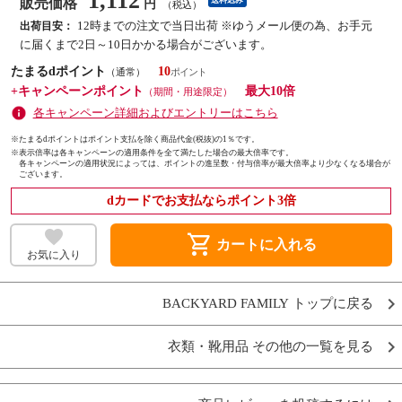
1,112
販売価格
送料込み
円
（税込）
12時までの注文で当日出荷 ※ゆうメール便の為、お手元
出荷目安：
に届くまで2日～10日かかる場合がございます。
たまるdポイント
10
（通常）
+キャンペーンポイント
最大10倍
（期間・用途限定）
各キャンペーン詳細およびエントリーはこちら
※たまるdポイントはポイント支払を除く商品代金(税抜)の1％です。
※
表示倍率は各キャンペーンの適用条件を全て満たした場合の最大倍率です。
各キャンペーンの適用状況によっては、ポイントの進呈数・付与倍率が最大倍率より少なくなる場合が
ございます。
dカードでお支払ならポイント3倍
shopping_cart
カートに入れる
お気に入り
BACKYARD FAMILY トップに戻る
衣類・靴用品 その他の一覧を見る