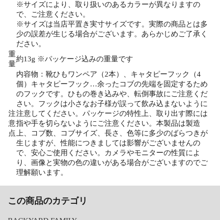
※サイズにより、取り扱いのあるカラーが異なりますの
で、ご注意ください。
※サイズは当店平置き実寸サイズです。実際の商品とは多
少の誤差が生じる場合がございます。あらかじめご了承く
ださい。
重
約13g ※パッケージ込みの重量です
量
内容物：靴ひもワンペア（2本）、キャタピーフック（4
個）キャタピーフック…余ったコブの先端を固定するため
のフックです。ひもの巻き込みや、転倒事故にご注意くだ
さい。フックは小さなお子様が誤って飲み込まないように
注
注意してください。パッケージの特性上、取り出す際には
意
指や手を切らないようにご注意ください。本製品は製造
点
上、コブ数、コブサイズ、長さ、色等に多少のばらつきが
生じますが、性能につきましては影響がございませんの
で、安心ご使用ください。カメラやモニターの性質によ
り、画像と実物の色の違いがある場合がございますのでご
理解願います。
この商品のカテゴリ