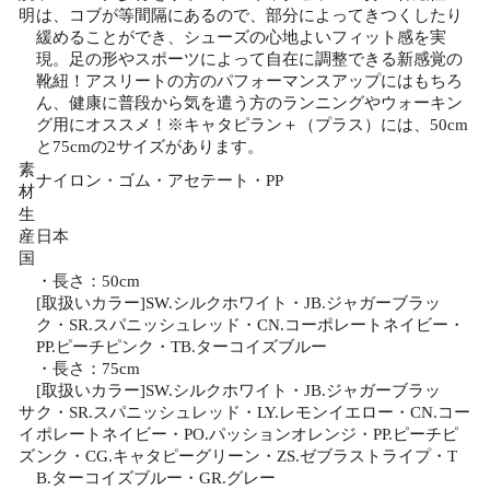
明
は、コブが等間隔にあるので、部分によってきつくしたり
緩めることができ、シューズの心地よいフィット感を実
現。足の形やスポーツによって自在に調整できる新感覚の
靴紐！アスリートの方のパフォーマンスアップにはもちろ
ん、健康に普段から気を遣う方のランニングやウォーキン
グ用にオススメ！※キャタピラン＋（プラス）には、50cm
と75cmの2サイズがあります。
素
ナイロン・ゴム・アセテート・PP
材
生
産
日本
国
・長さ：50cm
[取扱いカラー]SW.シルクホワイト・JB.ジャガーブラッ
ク・SR.スパニッシュレッド・CN.コーポレートネイビー・
PP.ピーチピンク・TB.ターコイズブルー
・長さ：75cm
[取扱いカラー]SW.シルクホワイト・JB.ジャガーブラッ
サ
ク・SR.スパニッシュレッド・LY.レモンイエロー・CN.コー
イ
ポレートネイビー・PO.パッションオレンジ・PP.ピーチピ
ズ
ンク・CG.キャタピーグリーン・ZS.ゼブラストライプ・T
B.ターコイズブルー・GR.グレー