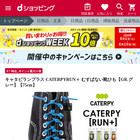
閲覧履歴
お気に入り
検索
カート
トップページ
日用品・文具
日用品（日用品・掃除用品・洗濯用品
8/7 時点_ポイント最大11倍
キャタピランプラス CATERPYRUN＋ むすばない靴ひも【GR.グ
レー】【75cm】