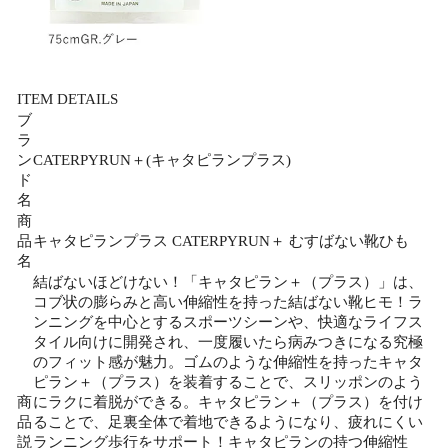
ITEM DETAILS
ブ
ラ
ン
CATERPYRUN＋(キャタピランプラス)
ド
名
商
品
キャタピランプラス CATERPYRUN＋ むすばない靴ひも
名
結ばないほどけない！「キャタピラン＋（プラス）」は、
コブ状の膨らみと高い伸縮性を持った結ばない靴ヒモ！ラ
ンニングを中心とするスポーツシーンや、快適なライフス
タイル向けに開発され、一度履いたら病みつきになる究極
のフィット感が魅力。ゴムのような伸縮性を持ったキャタ
ピラン＋（プラス）を装着することで、スリッポンのよう
商
にラクに着脱ができる。キャタピラン＋（プラス）を付け
品
ることで、足裏全体で着地できるようになり、疲れにくい
説
ランニング歩行をサポート！キャタピランの持つ伸縮性