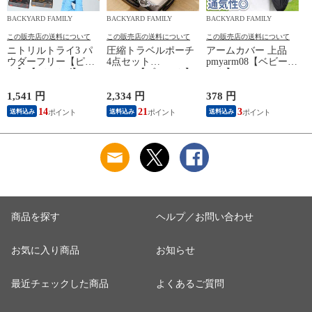
BACKYARD FAMILY
BACKYARD FAMILY
BACKYARD FAMILY
この販売店の送料について
この販売店の送料について
この販売店の送料について
ニトリルトライ3 パ
圧縮トラベルポーチ
アームカバー 上品
ウダーフリー【ピン
4点セット
pmyarm08【ベビーピ
ク】【Lサイズ】
pk0804【ブラック】
ンク】
1,541 円
2,334 円
378 円
1
14
21
3
送料込み
送料込み
送料込み
商品を探す
ヘルプ／お問い合わせ
お気に入り商品
お知らせ
最近チェックした商品
よくあるご質問