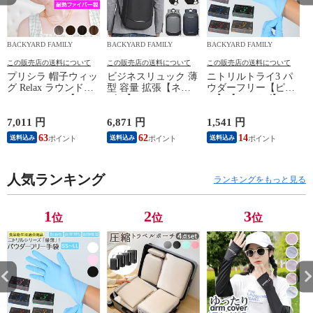
BACKYARD FAMILY
BACKYARD FAMILY
BACKYARD FAMILY
この販売店の送料について
この販売店の送料について
この販売店の送料について
プリシラ 帽子ウィッ
ビジネスリュック 薄
ニトリルトライ3 パ
a
グ Relax ラウンドマ
型 容量 拡張【ネイ
ウダーフリー【ピン
ッシュ BO-05【TDB/
ビー】
ク】【Lサイズ】
耐熱ダークブラウ
ン】
7,011 円
6,871 円
1,541 円
5
63
62
14
送料込み
送料込み
送料込み
人気ランキング
ランキングをもっと見る
1
2
3
位
位
位