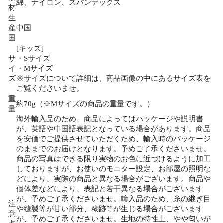
綿、ナイロン、スパンデックス
材
生
産
中国
国
[キッズ]
サ
・Sサイズ
イ
・Mサイズ
ズ
※サイズについて詳細は、商品画像の中にあるサイズ表を
ご覧くださいませ。
重
約70g（※Mサイズの商品の重量です。）
量
海外輸入品のため、商品によってはパッケージや説明書
が、英語や中国語表記となっている場合があります。商品
を安価でご提供させていただくため、輸入時のパッケージ
のままでのお届けとなります。予めご了承くださいませ。
商品の写真はできる限り実物のお色に近づけるように加工
しておりますが、お使いのモニター設定、お部屋の照明な
どにより、実際の商品と異なる場合がございます。商品や
個体差などにより、表記と若干異なる場合がございます
が、予めご了承くださいませ。輸入品のため、糸の継ぎ目
注
や縫製等が甘い部分、糊跡等が生じる場合がございます
意
が、予めご了承くださいませ。生地の特性上、やや匂いが