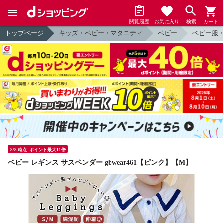
閲覧履歴
お気に入り
検索
カート
トップページ
キッズ・ベビー・マタニティ
ベビー
ベビー服
8/8 時点_ポイント最大11倍
ベビー レギンス サスペンダー gbwear461【ピンク】【M】