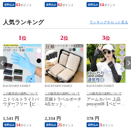
63
62
14
送料込み
送料込み
送料込み
人気ランキング
ランキングをもっと見る
1
2
3
位
位
位
BACKYARD FAMILY
BACKYARD FAMILY
BACKYARD FAMILY
この販売店の送料について
この販売店の送料について
この販売店の送料について
ニトリルトライ3 パ
圧縮トラベルポーチ
アームカバー 上品
ウダーフリー【ピン
4点セット
pmyarm08【ベビーピ
ク】【Lサイズ】
pk0804【ブラック】
ンク】
1,541 円
2,334 円
378 円
1
14
21
3
送料込み
送料込み
送料込み