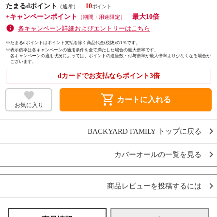
たまるdポイント
10
（通常）
+キャンペーンポイント
最大10倍
（期間・用途限定）
各キャンペーン詳細およびエントリーはこちら
※たまるdポイントはポイント支払を除く商品代金(税抜)の1％です。
※
表示倍率は各キャンペーンの適用条件を全て満たした場合の最大倍率です。
各キャンペーンの適用状況によっては、ポイントの進呈数・付与倍率が最大倍率より少なくなる場合が
ございます。
dカードでお支払ならポイント3倍
shopping_cart
カートに入れる
お気に入り
BACKYARD FAMILY トップに戻る
カバーオールの一覧を見る
商品レビューを投稿するには