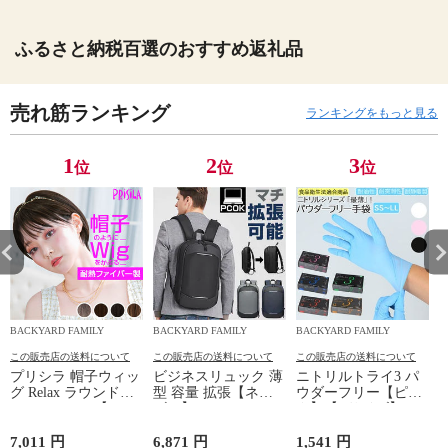
ふるさと納税百選のおすすめ返礼品
売れ筋ランキング
ランキングをもっと見る
1
2
3
位
位
位
BACKYARD FAMILY
BACKYARD FAMILY
BACKYARD FAMILY
この販売店の送料について
この販売店の送料について
この販売店の送料について
プリシラ 帽子ウィッ
ビジネスリュック 薄
ニトリルトライ3 パ
グ Relax ラウンドマ
型 容量 拡張【ネイ
ウダーフリー【ピン
ッシュ BO-05【TDB/
ビー】
ク】【Lサイズ】
耐熱ダークブラウ
ン】
7,011 円
6,871 円
1,541 円
5