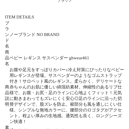
ITEM DETAILS
ブ
ラ
ン
ノーブランド NO BRAND
ド
名
商
品
ベビー レギンス サスペンダー gbwear461
名
お腹や足元をすっぽりカバー♪冷え対策にぴったりなベビー
用レギンスが登場。サスペンダーのようなゴムストラップ
付き！サロペット風のレギンス。柔らかく、デリケートな
商
赤ちゃんのお肌に優しい綿混紡素材。伸縮性のあるリブ仕
品
様で、お腹・お尻・足のラインに心地よくフィット！元気
説
に動きまわってもズレにくく安心◎足のラインに沿った切
明
替デザインで、股ズレを防止。裾部分も風を通しにくい仕
様。シンプルな無地カラーに、腰部分のロゴタグがアクセ
ント。程よい厚みの生地感。通気性も良く、ロングシーズ
ン快適！
素