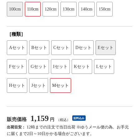
100cm
110cm
120cm
130cm
140cm
150cm
［種類］
Aセット
Bセット
Cセット
Dセット
Eセット
Fセット
Gセット
Iセット
Kセット
Lセット
Hセット
Jセット
Mセット
1,159
販売価格
送料込み
円
（税込）
12時までの注文で当日出荷 ※ゆうメール便の為、お手元
出荷目安：
に届くまで2日～10日かかる場合がございます。