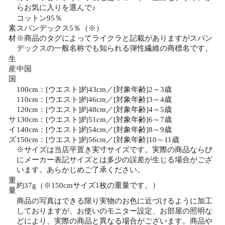
らお気に入りを選んで♪
コットン95％
素
スパンデックス5％（※）
材
※商品のタグによってライクラと記載がありますがスパン
デックスの一般名称でも知られる弾性繊維の商標名です。
生
産
中国
国
100cm：[ウエスト]約43cm／[対象年齢]2～3歳
110cm：[ウエスト]約46cm／[対象年齢]3～4歳
120cm：[ウエスト]約48cm／[対象年齢]4～5歳
サ
130cm：[ウエスト]約51cm／[対象年齢]6～7歳
イ
140cm：[ウエスト]約54cm／[対象年齢]8～9歳
ズ
150cm：[ウエスト]約56cm／[対象年齢]10～11歳
※サイズは当店平置き実寸サイズです。実際の商品ならび
にメーカー表記サイズとは多少の誤差が生じる場合がござ
います。あらかじめご了承ください。
重
約37g（※150cmサイズ1枚の重量です。）
量
商品の写真はできる限り実物のお色に近づけるように加工
しておりますが、お使いのモニター設定、お部屋の照明な
どにより、実際の商品と異なる場合がございます。商品や