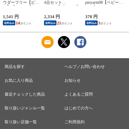
ウダーフリー【ピン
4点セット
pmyarm08【ベビーピ
ク】【Lサイズ】
pk0804【ブラック】
ンク】
1,541 円
2,334 円
378 円
1
14
21
3
送料込み
送料込み
送料込み
商品を探す
ヘルプ／お問い合わせ
お気に入り商品
お知らせ
最近チェックした商品
よくあるご質問
取り扱いジャンル一覧
はじめての方へ
取り扱い店舗一覧
ご利用規約