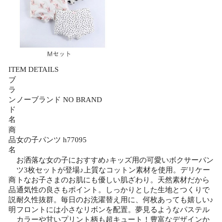
ITEM DETAILS
ブ
ラ
ン
ノーブランド NO BRAND
ド
名
商
品
女の子パンツ h77095
名
お洒落な女の子におすすめ♪キッズ用の可愛いボクサーパン
ツ3枚セットが登場♪上質なコットン素材を使用。デリケー
商
トなお子さまのお肌にも優しい肌ざわり。天然素材だから
品
通気性の良さもポイント。しっかりとした生地とつくりで
説
耐久性抜群。毎日のお洗濯替え用に、何枚あっても嬉しい♪
明
フロントには小さなリボンを配置。夢見るようなパステル
カラーや甘いプリント柄も超キュート！豊富なデザインか