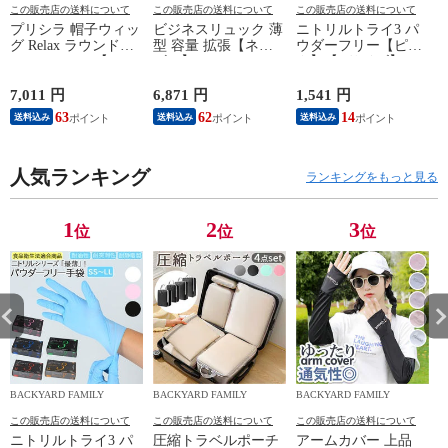
この販売店の送料について
この販売店の送料について
この販売店の送料について
プリシラ 帽子ウィッ
ビジネスリュック 薄
ニトリルトライ3 パ
グ Relax ラウンドマ
型 容量 拡張【ネイ
ウダーフリー【ピン
ッシュ BO-05【TDB/
ビー】
ク】【Lサイズ】
耐熱ダークブラウ
ン】
7,011 円
6,871 円
1,541 円
5
63
62
14
送料込み
送料込み
送料込み
人気ランキング
ランキングをもっと見る
1
2
3
位
位
位
BACKYARD FAMILY
BACKYARD FAMILY
BACKYARD FAMILY
この販売店の送料について
この販売店の送料について
この販売店の送料について
ニトリルトライ3 パ
圧縮トラベルポーチ
アームカバー 上品