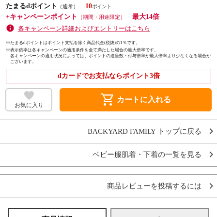
たまるdポイント
10
（通常）
+キャンペーンポイント
最大14倍
（期間・用途限定）
各キャンペーン詳細およびエントリーはこちら
※たまるdポイントはポイント支払を除く商品代金(税抜)の1％です。
※
表示倍率は各キャンペーンの適用条件を全て満たした場合の最大倍率です。
各キャンペーンの適用状況によっては、ポイントの進呈数・付与倍率が最大倍率より少なくなる場合が
ございます。
dカードでお支払ならポイント3倍
shopping_cart
カートに入れる
お気に入り
BACKYARD FAMILY トップに戻る
ベビー服肌着・下着の一覧を見る
商品レビューを投稿するには