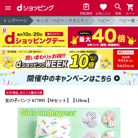
閲覧履歴
お気に入り
検索
カート
トップページ
キッズ・ベビー・マタニティ
ベビー
ベビー服
8/10 時点_ポイント最大15倍
女の子パンツ h77095【Mセット】【110cm】