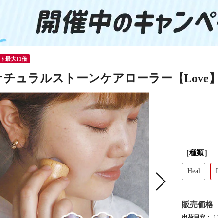
ント最大11倍
a ナチュラルストーンケアローラー【Love
［種類］
Heal
販売価格
出荷目安：