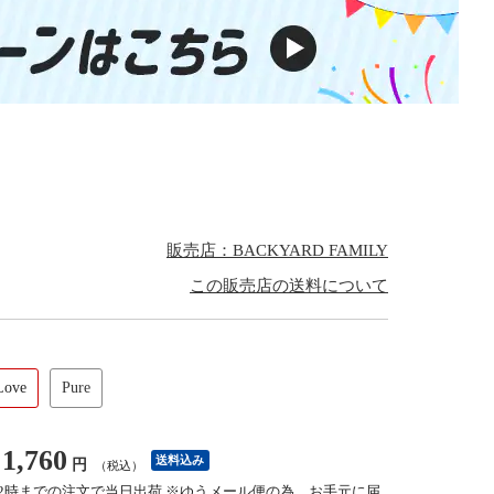
】
販売店：BACKYARD FAMILY
この販売店の送料について
Love
Pure
1,760
送料込み
円
（税込）
12時までの注文で当日出荷 ※ゆうメール便の為、お手元に届