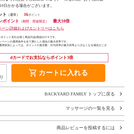
10日かかる場合がございます。
ント
16
（通常）
ンポイント
最大10倍
（期間・用途限定）
ペーン詳細およびエントリーはこちら
ポイント支払を除く商品代金(税抜)の1％です。
ンペーンの適用条件を全て満たした場合の最大倍率です。
適用状況によっては、ポイントの進呈数・付与倍率が最大倍率より少なくなる場合がござ
dカードでお支払ならポイント3倍
shopping_cart
カートに入れる
り
BACKYARD FAMILY トップに戻る
マッサージの一覧を見る
商品レビューを投稿するには