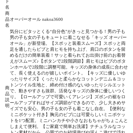
ド
名
商
品
オーバーオール nakoa3600
名
気分にピタッとくる“自分色”がきっと見つかる！男の子も
男の子も女の子もキュートに着こなせる「キッズ オーバー
オール」が新登場。【スポッと装着スムーズ】スポッと両
足を通したらビブと肩ヒモを持ち上げ、肩口のボタンを留
めるだけの簡単装着！サッと着られてお出掛け前のお着替
えがスムーズ♪【ボタンで2段階調節】肩ヒモはビブのボタ
ンホールで2段階に調整可能。キッズの身体の成長に合わせ
て、長く使えるのが嬉しいポイント。【キッズに優しいゆ
ったりサイズ】くったりと柔らかなコットンデニム＆コッ
トンツイル生地と、締め付け感のないゆったりシルエット
商
で、動きやすさも抜群。活発なキッズの身体に優しいつく
品
り。【ロールアップで可愛いくアレンジ】ズボンの裾をロ
説
ールアップすればサイズ調節ができるので、少し大きめサ
明
イズでも安心。男の子も女の子も着こなし自在。【便利な
ミニポケット付き】胸元のビブには可愛らしいミニポケッ
トを1つ配置。ミニハンカチや小さなおもちゃがちょこんと
しまえて便利。【ご家庭で簡単お洗濯】ナチュラルなコッ
トン素材だから、公園でのお砂場遊びや泥んこ遊びで汚れ