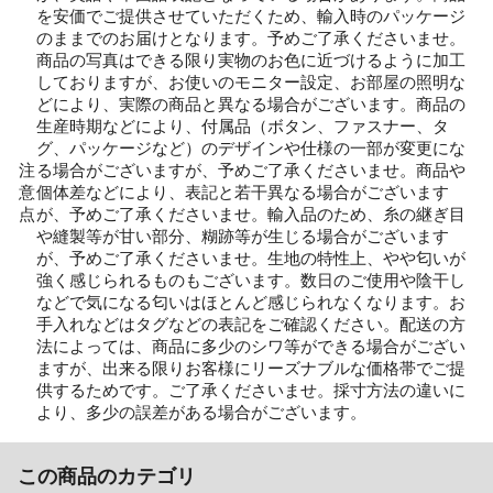
を安価でご提供させていただくため、輸入時のパッケージ
のままでのお届けとなります。予めご了承くださいませ。
商品の写真はできる限り実物のお色に近づけるように加工
しておりますが、お使いのモニター設定、お部屋の照明な
どにより、実際の商品と異なる場合がございます。商品の
生産時期などにより、付属品（ボタン、ファスナー、タ
グ、パッケージなど）のデザインや仕様の一部が変更にな
注
る場合がございますが、予めご了承くださいませ。商品や
意
個体差などにより、表記と若干異なる場合がございます
点
が、予めご了承くださいませ。輸入品のため、糸の継ぎ目
や縫製等が甘い部分、糊跡等が生じる場合がございます
が、予めご了承くださいませ。生地の特性上、やや匂いが
強く感じられるものもございます。数日のご使用や陰干し
などで気になる匂いはほとんど感じられなくなります。お
手入れなどはタグなどの表記をご確認ください。配送の方
法によっては、商品に多少のシワ等ができる場合がござい
ますが、出来る限りお客様にリーズナブルな価格帯でご提
供するためです。ご了承くださいませ。採寸方法の違いに
より、多少の誤差がある場合がございます。
この商品のカテゴリ