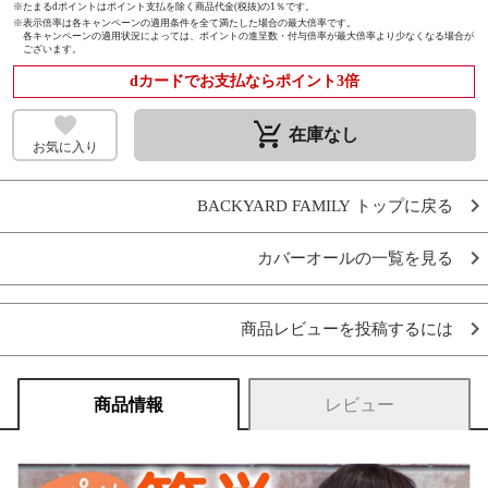
※たまるdポイントはポイント支払を除く商品代金(税抜)の1％です。
※
表示倍率は各キャンペーンの適用条件を全て満たした場合の最大倍率です。
各キャンペーンの適用状況によっては、ポイントの進呈数・付与倍率が最大倍率より少なくなる場合が
ございます。
dカードでお支払ならポイント3倍
remove_shopping_cart
在庫なし
お気に入り
BACKYARD FAMILY トップに戻る
カバーオールの一覧を見る
商品レビューを投稿するには
商品情報
レビュー