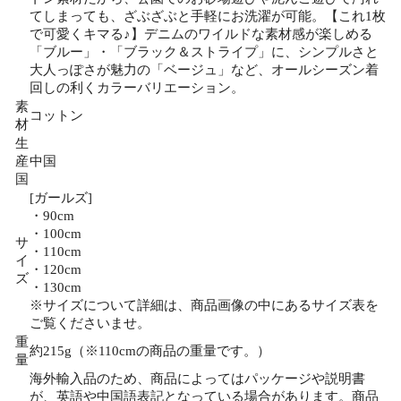
てしまっても、ざぶざぶと手軽にお洗濯が可能。【これ1枚
で可愛くキマる♪】デニムのワイルドな素材感が楽しめる
「ブルー」・「ブラック＆ストライプ」に、シンプルさと
大人っぽさが魅力の「ベージュ」など、オールシーズン着
回しの利くカラーバリエーション。
素
コットン
材
生
産
中国
国
[ガールズ]
・90cm
・100cm
サ
・110cm
イ
・120cm
ズ
・130cm
※サイズについて詳細は、商品画像の中にあるサイズ表を
ご覧くださいませ。
重
約215g（※110cmの商品の重量です。）
量
海外輸入品のため、商品によってはパッケージや説明書
が、英語や中国語表記となっている場合があります。商品