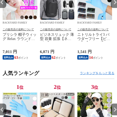
BACKYARD FAMILY
BACKYARD FAMILY
BACKYARD FAMILY
この販売店の送料について
この販売店の送料について
この販売店の送料について
プリシラ 帽子ウィッ
ビジネスリュック 薄
ニトリルトライ3 パ
グ Relax ラウンドマ
型 容量 拡張【ネイ
ウダーフリー【ピン
ッシュ BO-05【TDB/
ビー】
ク】【Lサイズ】
耐熱ダークブラウ
ン】
7,011 円
6,871 円
1,541 円
5
63
62
14
送料込み
送料込み
送料込み
人気ランキング
ランキングをもっと見る
1
2
3
位
位
位