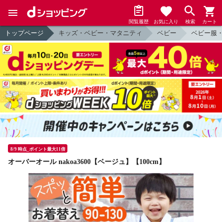
閲覧履歴
お気に入り
検索
カート
トップページ
キッズ・ベビー・マタニティ
ベビー
ベビー服
8/9 時点_ポイント最大11倍
オーバーオール nakoa3600【ベージュ】【100cm】