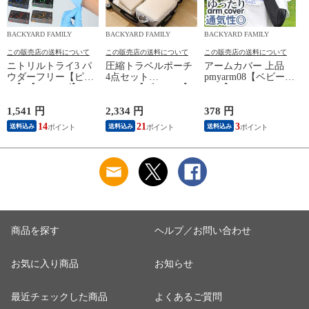
BACKYARD FAMILY
BACKYARD FAMILY
BACKYARD FAMILY
この販売店の送料について
この販売店の送料について
この販売店の送料について
ニトリルトライ3 パ
圧縮トラベルポーチ
アームカバー 上品
ウダーフリー【ピン
4点セット
pmyarm08【ベビーピ
ク】【Lサイズ】
pk0804【ブラック】
ンク】
1,541 円
2,334 円
378 円
1
14
21
3
送料込み
送料込み
送料込み
商品を探す
ヘルプ／お問い合わせ
お気に入り商品
お知らせ
最近チェックした商品
よくあるご質問