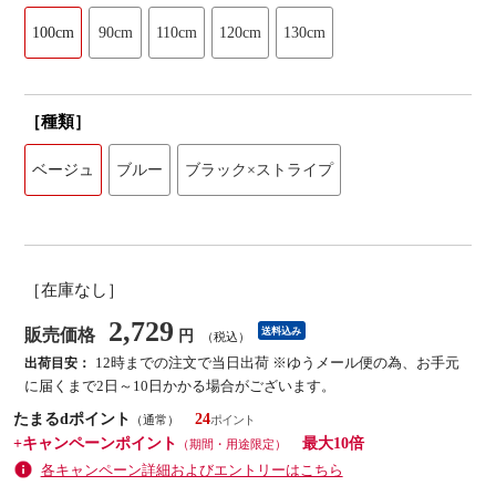
100cm
90cm
110cm
120cm
130cm
［種類］
ベージュ
ブルー
ブラック×ストライプ
［在庫なし］
2,729
販売価格
送料込み
円
（税込）
12時までの注文で当日出荷 ※ゆうメール便の為、お手元
出荷目安：
に届くまで2日～10日かかる場合がございます。
たまるdポイント
24
（通常）
+キャンペーンポイント
最大10倍
（期間・用途限定）
各キャンペーン詳細およびエントリーはこちら