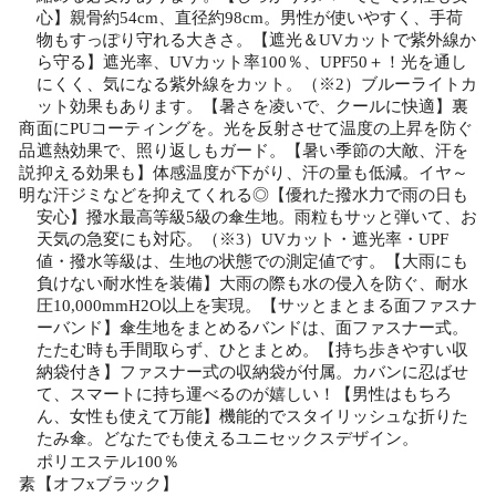
心】親骨約54cm、直径約98cm。男性が使いやすく、手荷
物もすっぽり守れる大きさ。【遮光＆UVカットで紫外線か
ら守る】遮光率、UVカット率100％、UPF50＋！光を通し
にくく、気になる紫外線をカット。（※2）ブルーライトカ
ット効果もあります。【暑さを凌いで、クールに快適】裏
商
面にPUコーティングを。光を反射させて温度の上昇を防ぐ
品
遮熱効果で、照り返しもガード。【暑い季節の大敵、汗を
説
抑える効果も】体感温度が下がり、汗の量も低減。イヤ～
明
な汗ジミなどを抑えてくれる◎【優れた撥水力で雨の日も
安心】撥水最高等級5級の傘生地。雨粒もサッと弾いて、お
天気の急変にも対応。（※3）UVカット・遮光率・UPF
値・撥水等級は、生地の状態での測定値です。【大雨にも
負けない耐水性を装備】大雨の際も水の侵入を防ぐ、耐水
圧10,000mmH2O以上を実現。【サッとまとまる面ファスナ
ーバンド】傘生地をまとめるバンドは、面ファスナー式。
たたむ時も手間取らず、ひとまとめ。【持ち歩きやすい収
納袋付き】ファスナー式の収納袋が付属。カバンに忍ばせ
て、スマートに持ち運べるのが嬉しい！【男性はもちろ
ん、女性も使えて万能】機能的でスタイリッシュな折りた
たみ傘。どなたでも使えるユニセックスデザイン。
ポリエステル100％
素
【オフxブラック】