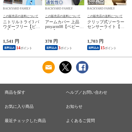
BACKYARD FAMILY
BACKYARD FAMILY
BACKYARD FAMILY
この販売店の送料について
この販売店の送料について
この販売店の送料について
ニトリルトライ3 パ
アームカバー 上品
クリップ式ソーラー
ウダーフリー【ピン
pmyarm08【ベビーピ
センサーライト【ブ
ク】【Lサイズ】
ンク】
ラック】
1,541 円
378 円
1,703 円
2
14
3
15
送料込み
送料込み
送料込み
商品を探す
ヘルプ／お問い合わせ
お気に入り商品
お知らせ
最近チェックした商品
よくあるご質問