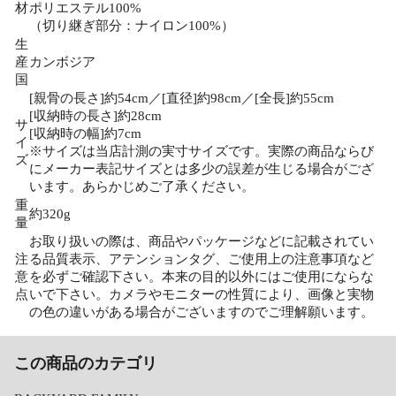
材
ポリエステル100%
（切り継ぎ部分：ナイロン100%）
生
産
カンボジア
国
[親骨の長さ]約54cm／[直径]約98cm／[全長]約55cm
[収納時の長さ]約28cm
サ
[収納時の幅]約7cm
イ
※サイズは当店計測の実寸サイズです。実際の商品ならび
ズ
にメーカー表記サイズとは多少の誤差が生じる場合がござ
います。あらかじめご了承ください。
重
約320g
量
お取り扱いの際は、商品やパッケージなどに記載されてい
注
る品質表示、アテンションタグ、ご使用上の注意事項など
意
を必ずご確認下さい。本来の目的以外にはご使用にならな
点
いで下さい。カメラやモニターの性質により、画像と実物
の色の違いがある場合がございますのでご理解願います。
この商品のカテゴリ