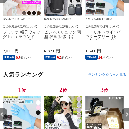
BACKYARD FAMILY
BACKYARD FAMILY
BACKYARD FAMILY
この販売店の送料について
この販売店の送料について
この販売店の送料について
プリシラ 帽子ウィッ
ビジネスリュック 薄
ニトリルトライ3 パ
グ Relax ラウンドマ
型 容量 拡張【ネイ
ウダーフリー【ピン
ッシュ BO-05【TDB/
ビー】
ク】【Lサイズ】
耐熱ダークブラウ
ン】
7,011 円
6,871 円
1,541 円
5
63
62
14
送料込み
送料込み
送料込み
人気ランキング
ランキングをもっと見る
1
2
3
位
位
位