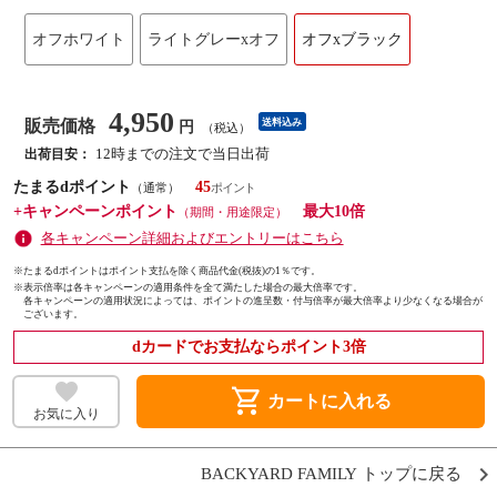
オフホワイト
ライトグレーxオフ
オフxブラック
4,950
販売価格
送料込み
円
（税込）
12時までの注文で当日出荷
出荷目安：
たまるdポイント
45
（通常）
+キャンペーンポイント
最大10倍
（期間・用途限定）
各キャンペーン詳細およびエントリーはこちら
※たまるdポイントはポイント支払を除く商品代金(税抜)の1％です。
※
表示倍率は各キャンペーンの適用条件を全て満たした場合の最大倍率です。
各キャンペーンの適用状況によっては、ポイントの進呈数・付与倍率が最大倍率より少なくなる場合が
ございます。
dカードでお支払ならポイント3倍
shopping_cart
カートに入れる
お気に入り
BACKYARD FAMILY トップに戻る