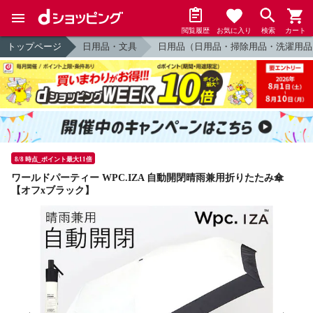
閲覧履歴
お気に入り
検索
カート
トップページ
日用品・文具
日用品（日用品・掃除用品・洗濯用品
8/8 時点_ポイント最大11倍
ワールドパーティー WPC.IZA 自動開閉晴雨兼用折りたたみ傘
【オフxブラック】