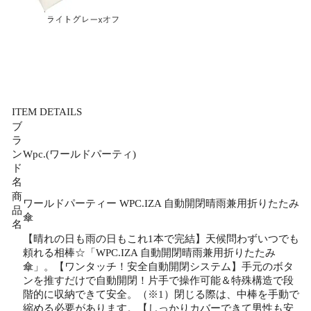
ITEM DETAILS
ブ
ラ
ン
Wpc.(ワールドパーティ)
ド
名
商
ワールドパーティー WPC.IZA 自動開閉晴雨兼用折りたたみ
品
傘
名
【晴れの日も雨の日もこれ1本で完結】天候問わずいつでも
頼れる相棒☆「WPC.IZA 自動開閉晴雨兼用折りたたみ
傘」。【ワンタッチ！安全自動開閉システム】手元のボタ
ンを推すだけで自動開閉！片手で操作可能＆特殊構造で段
階的に収納できて安全。（※1）閉じる際は、中棒を手動で
縮める必要があります。【しっかりカバーできて男性も安