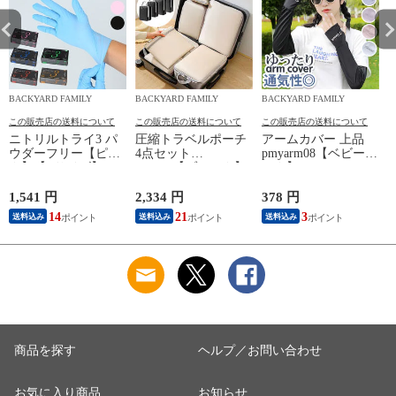
BACKYARD FAMILY
BACKYARD FAMILY
BACKYARD FAMILY
この販売店の送料について
この販売店の送料について
この販売店の送料について
ニトリルトライ3 パ
圧縮トラベルポーチ
アームカバー 上品
ウダーフリー【ピン
4点セット
pmyarm08【ベビーピ
ク】【Lサイズ】
pk0804【ブラック】
ンク】
1,541 円
2,334 円
378 円
1
14
21
3
送料込み
送料込み
送料込み
商品を探す
ヘルプ／お問い合わせ
お気に入り商品
お知らせ