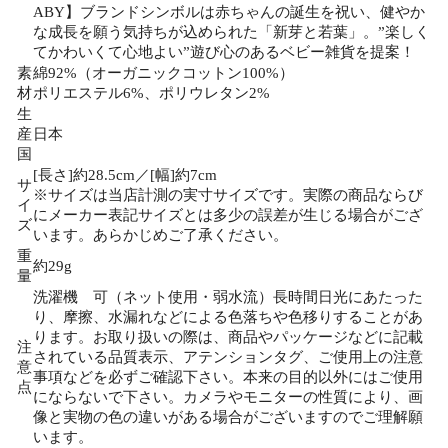
ABY】ブランドシンボルは赤ちゃんの誕生を祝い、健やか
な成長を願う気持ちが込められた「新芽と若葉」。”楽しく
てかわいくて心地よい”遊び心のあるベビー雑貨を提案！
素
綿92%（オーガニックコットン100%）
材
ポリエステル6%、ポリウレタン2%
生
産
日本
国
[長さ]約28.5cm／[幅]約7cm
サ
※サイズは当店計測の実寸サイズです。実際の商品ならび
イ
にメーカー表記サイズとは多少の誤差が生じる場合がござ
ズ
います。あらかじめご了承ください。
重
約29g
量
洗濯機 可（ネット使用・弱水流）長時間日光にあたった
り、摩擦、水漏れなどによる色落ちや色移りすることがあ
ります。お取り扱いの際は、商品やパッケージなどに記載
注
されている品質表示、アテンションタグ、ご使用上の注意
意
事項などを必ずご確認下さい。本来の目的以外にはご使用
点
にならないで下さい。カメラやモニターの性質により、画
像と実物の色の違いがある場合がございますのでご理解願
います。