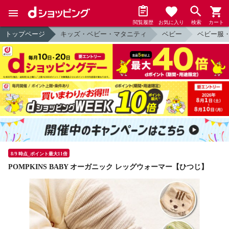
閲覧履歴
お気に入り
検索
カート
トップページ
キッズ・ベビー・マタニティ
ベビー
ベビー服
8/9 時点_ポイント最大11倍
POMPKINS BABY オーガニック レッグウォーマー【ひつじ】