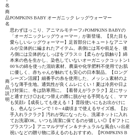
名
商
品
POMPKINS BABY オーガニック レッグウォーマー
名
思わずほっこり、アニマルモチーフ♪POMPKINS BABYの
「オーガニックレッグウォーマー」が新登場。【見た目も
愛らしいレッグウォーマー】足首部分にキュートなアニマ
ルが立体的に編まれたアイテム。表側には耳や前足を、後
ろ側には立体的なしっぽをプラス☆【柔らかな肌触り】綿
本来の色を生かし、染色していないオーガニックコットン1
00％の綿を使った混紡素材。農薬や化学肥料不使用でお肌
に優しく、赤ちゃんが触れても安心の日本製品。【ロング
シーズン活躍】細番手の糸を使用した、メッシュ素材のよ
商
うな薄手生地。通気性が良くムレにくい！夏は冷房や日よ
品
け対策に、冬は防寒用に。【着替えがラクラク】足にサッ
説
と通すだけ◎おむつ替えの際に脱がせる手間もなく、ママ
明
も笑顔♪【成長しても使える！】普段使いにもお出かけに
も、色んなシーンで！0～4歳頃まで使えるサイズ感。【お
手入れラクラク】汚れが気になったら、洗濯ネットに入れ
てお洗濯OK。いつも清潔に保てるのが嬉しい◎【ギフトに
プラスワン】アニマルデザイン＆ナチュラルな風合い♪出産
祝いなどの贈り物に添えるのもおすすめ。【POMPKINS B