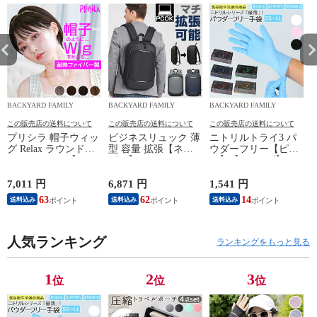
BACKYARD FAMILY
BACKYARD FAMILY
BACKYARD FAMILY
この販売店の送料について
この販売店の送料について
この販売店の送料について
プリシラ 帽子ウィッ
ビジネスリュック 薄
ニトリルトライ3 パ
グ Relax ラウンドマ
型 容量 拡張【ネイ
ウダーフリー【ピン
ッシュ BO-05【TDB/
ビー】
ク】【Lサイズ】
耐熱ダークブラウ
ン】
7,011 円
6,871 円
1,541 円
5
63
62
14
送料込み
送料込み
送料込み
人気ランキング
ランキングをもっと見る
1
2
3
位
位
位