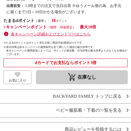
12時までの注文で当日出荷 ※ゆうメール便の為、お手元
出荷目安：
に届くまで2日～10日かかる場合がございます。
たまるdポイント
18
（通常）
+キャンペーンポイント
最大10倍
（期間・用途限定）
各キャンペーン詳細およびエントリーはこちら
※たまるdポイントはポイント支払を除く商品代金(税抜)の1％です。
※
表示倍率は各キャンペーンの適用条件を全て満たした場合の最大倍率です。
各キャンペーンの適用状況によっては、ポイントの進呈数・付与倍率が最大倍率より少なくなる場合が
ございます。
dカードでお支払ならポイント3倍
remove_shopping_cart
在庫なし
お気に入り
BACKYARD FAMILY トップに戻る
ベビー服肌着・下着の一覧を見る
商品レビューを投稿するには