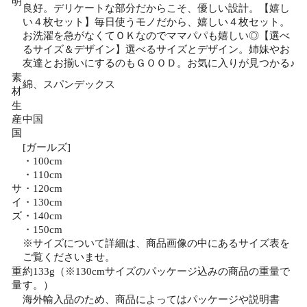
明
良好。デリケートな部分だからこそ、優しい設計。【嬉し
い４枚セット】毎日使うモノだから、嬉しい４枚セット。
お洗濯を急がなくてＯＫなのでママパパも嬉しい◎【選べ
るサイズ＆デザイン】選べるサイズとデザイン。姉妹やお
友達とお揃いにするのもＧＯＯＤ。お気に入りが見つかる♪
素
綿、スパンデックス
材
生
産
中国
国
[ガールズ]
・100cm
・110cm
サ
・120cm
イ
・130cm
ズ
・140cm
・150cm
※サイズについて詳細は、商品画像の中にあるサイズ表を
ご覧くださいませ。
重
約133g（※130cmサイズのパッケージ込みの商品の重量で
量
す。）
海外輸入品のため、商品によってはパッケージや説明書