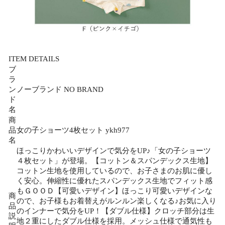
ITEM DETAILS
ブ
ラ
ン
ノーブランド NO BRAND
ド
名
商
品
女の子ショーツ4枚セット ykh977
名
ほっこりかわいいデザインで気分をUP♪「女の子ショーツ
４枚セット」が登場。【コットン＆スパンデックス生地】
コットン生地を使用しているので、お子さまのお肌に優し
く安心。伸縮性に優れたスパンデックス生地でフィット感
もＧＯＯＤ【可愛いデザイン】ほっこり可愛いデザインな
商
ので、お子様もお着替えがルンルン楽しくなる♪お気に入り
品
のインナーで気分をUP！【ダブル仕様】クロッチ部分は生
説
地２重にしたダブル仕様を採用。メッシュ仕様で通気性も