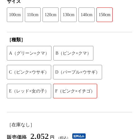
サイズ
100cm
110cm
120cm
130cm
140cm
150cm
［種類］
A（グリーン×クマ）
B（ピンク×クマ）
C（ピンク×ウサギ）
D（パープル×ウサギ）
E（レッド×女の子）
F（ピンク×イチゴ）
［在庫なし］
2,052
販売価格
送料込み
円
（税込）