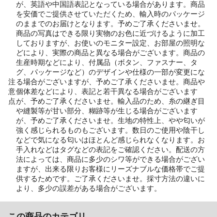
が、英語や中国語表記となっている場合があります。商品
を安価でご提供させていただくため、輸入時のパッケージ
のままでのお届けとなります。予めご了承くださいませ。
商品の写真はできる限り実物のお色に近づけるように加工
しておりますが、お使いのモニター設定、お部屋の照明な
どにより、実際の商品と異なる場合がございます。商品の
生産時期などにより、付属品（ボタン、ファスナー、タ
グ、パッケージなど）のデザインや仕様の一部が変更にな
注
る場合がございますが、予めご了承くださいませ。商品や
意
個体差などにより、表記と若干異なる場合がございます
点
が、予めご了承くださいませ。輸入品のため、糸の継ぎ目
や縫製等が甘い部分、糊跡等が生じる場合がございます
が、予めご了承くださいませ。生地の特性上、やや匂いが
強く感じられるものもございます。数日のご使用や陰干し
などで気になる匂いはほとんど感じられなくなります。お
手入れなどはタグなどの表記をご確認ください。配送の方
法によっては、商品に多少のシワ等ができる場合がござい
ますが、出来る限りお客様にリーズナブルな価格帯でご提
供するためです。ご了承くださいませ。採寸方法の違いに
より、多少の誤差がある場合がございます。
この商品のカテゴリ