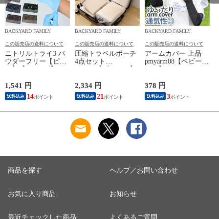
BACKYARD FAMILY
BACKYARD FAMILY
BACKYARD FAMILY
この販売店の送料について
この販売店の送料について
この販売店の送料について
ニトリルトライ3 パ
圧縮トラベルポーチ
アームカバー 上品
ウダーフリー【ピン
4点セット
pmyarm08【ベビーピ
ク】【Lサイズ】
pk0804【ブラック】
ンク】
1,541 円
2,334 円
378 円
1
14
21
3
送料込み
送料込み
送料込み
商品を探す
ヘルプ／お問い合わせ
お気に入り商品
お知らせ
最近チェックした商品
よくあるご質問