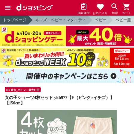
閲覧履歴
お気に入り
検索
カート
トップページ
キッズ・ベビー・マタニティ
ベビー
ベビー服
8/9 時点_ポイント最大11倍
女の子ショーツ4枚セット ykh977【F（ピンク×イチゴ）】
【150cm】