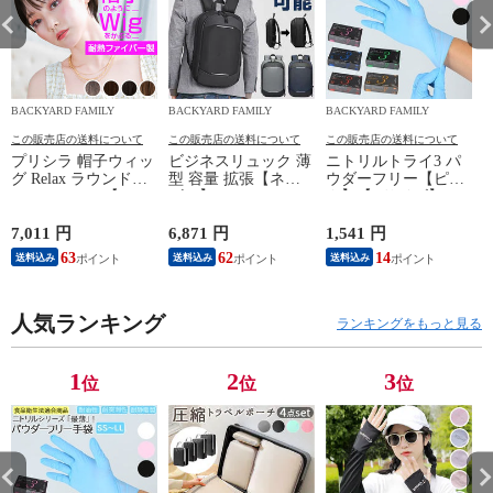
BACKYARD FAMILY
BACKYARD FAMILY
BACKYARD FAMILY
この販売店の送料について
この販売店の送料について
この販売店の送料について
プリシラ 帽子ウィッ
ビジネスリュック 薄
ニトリルトライ3 パ
グ Relax ラウンドマ
型 容量 拡張【ネイ
ウダーフリー【ピン
ッシュ BO-05【TDB/
ビー】
ク】【Lサイズ】
耐熱ダークブラウ
ン】
7,011 円
6,871 円
1,541 円
5
63
62
14
送料込み
送料込み
送料込み
人気ランキング
ランキングをもっと見る
1
2
3
位
位
位