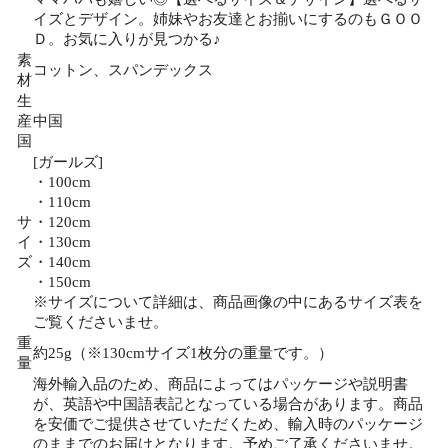
イズとデザイン。姉妹やお友達とお揃いにするのもＧＯＯ
Ｄ。お気に入りが見つかる♪
素
コットン、スパンデックス
材
生
産
中国
国
[ガールズ]
・100cm
・110cm
サ
・120cm
イ
・130cm
ズ
・140cm
・150cm
※サイズについて詳細は、商品画像の中にあるサイズ表を
ご覧くださいませ。
重
約25g（※130cmサイズ1枚分の重量です。）
量
海外輸入品のため、商品によってはパッケージや説明書
が、英語や中国語表記となっている場合があります。商品
を安価でご提供させていただくため、輸入時のパッケージ
のままでのお届けとなります。予めご了承くださいませ。