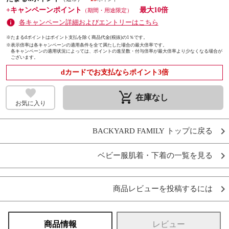
+キャンペーンポイント
最大10倍
（期間・用途限定）
各キャンペーン詳細およびエントリーはこちら
※たまるdポイントはポイント支払を除く商品代金(税抜)の1％です。
※
表示倍率は各キャンペーンの適用条件を全て満たした場合の最大倍率です。
各キャンペーンの適用状況によっては、ポイントの進呈数・付与倍率が最大倍率より少なくなる場合が
ございます。
dカードでお支払ならポイント3倍
remove_shopping_cart
在庫なし
お気に入り
BACKYARD FAMILY トップに戻る
ベビー服肌着・下着の一覧を見る
商品レビューを投稿するには
商品情報
レビュー