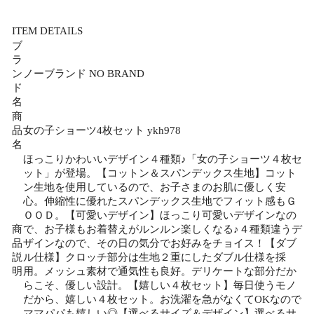
ITEM DETAILS
ブ
ラ
ン
ノーブランド NO BRAND
ド
名
商
品
女の子ショーツ4枚セット ykh978
名
ほっこりかわいいデザイン４種類♪「女の子ショーツ４枚セ
ット」が登場。【コットン＆スパンデックス生地】コット
ン生地を使用しているので、お子さまのお肌に優しく安
心。伸縮性に優れたスパンデックス生地でフィット感もＧ
ＯＯＤ。【可愛いデザイン】ほっこり可愛いデザインなの
商
で、お子様もお着替えがルンルン楽しくなる♪４種類違うデ
品
ザインなので、その日の気分でお好みをチョイス！【ダブ
説
ル仕様】クロッチ部分は生地２重にしたダブル仕様を採
明
用。メッシュ素材で通気性も良好。デリケートな部分だか
らこそ、優しい設計。【嬉しい４枚セット】毎日使うモノ
だから、嬉しい４枚セット。お洗濯を急がなくてOKなので
ママパパも嬉しい◎【選べるサイズ＆デザイン】選べるサ