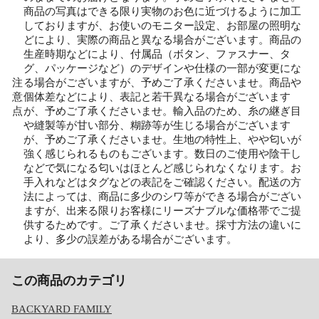
商品の写真はできる限り実物のお色に近づけるように加工
しておりますが、お使いのモニター設定、お部屋の照明な
どにより、実際の商品と異なる場合がございます。商品の
生産時期などにより、付属品（ボタン、ファスナー、タ
グ、パッケージなど）のデザインや仕様の一部が変更にな
注
る場合がございますが、予めご了承くださいませ。商品や
意
個体差などにより、表記と若干異なる場合がございます
点
が、予めご了承くださいませ。輸入品のため、糸の継ぎ目
や縫製等が甘い部分、糊跡等が生じる場合がございます
が、予めご了承くださいませ。生地の特性上、やや匂いが
強く感じられるものもございます。数日のご使用や陰干し
などで気になる匂いはほとんど感じられなくなります。お
手入れなどはタグなどの表記をご確認ください。配送の方
法によっては、商品に多少のシワ等ができる場合がござい
ますが、出来る限りお客様にリーズナブルな価格帯でご提
供するためです。ご了承くださいませ。採寸方法の違いに
より、多少の誤差がある場合がございます。
この商品のカテゴリ
BACKYARD FAMILY