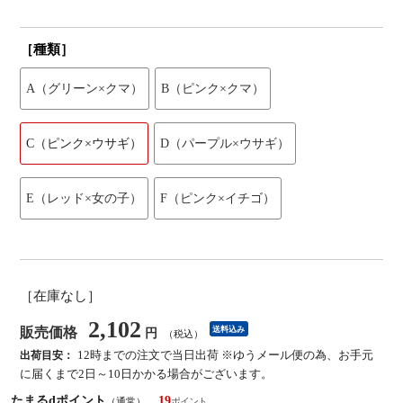
［種類］
A（グリーン×クマ）
B（ピンク×クマ）
C（ピンク×ウサギ）
D（パープル×ウサギ）
E（レッド×女の子）
F（ピンク×イチゴ）
［在庫なし］
2,102
販売価格
送料込み
円
（税込）
12時までの注文で当日出荷 ※ゆうメール便の為、お手元
出荷目安：
に届くまで2日～10日かかる場合がございます。
たまるdポイント
19
（通常）