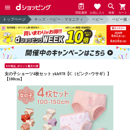
閲覧履歴
お気に入り
検索
カート
トップページ
キッズ・ベビー・マタニティ
ベビー
ベビー服
8/8 時点_ポイント最大11倍
女の子ショーツ4枚セット ykh978【C（ピンク×ウサギ）】
【100cm】