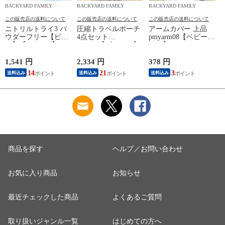
BACKYARD FAMILY
BACKYARD FAMILY
BACKYARD FAMILY
この販売店の送料について
この販売店の送料について
この販売店の送料について
ニトリルトライ3 パ
圧縮トラベルポーチ
アームカバー 上品
ウダーフリー【ピン
4点セット
pmyarm08【ベビーピ
ク】【Lサイズ】
pk0804【ブラック】
ンク】
1,541 円
2,334 円
378 円
1
14
21
3
送料込み
送料込み
送料込み
商品を探す
ヘルプ／お問い合わせ
お気に入り商品
お知らせ
最近チェックした商品
よくあるご質問
取り扱いジャンル一覧
はじめての方へ