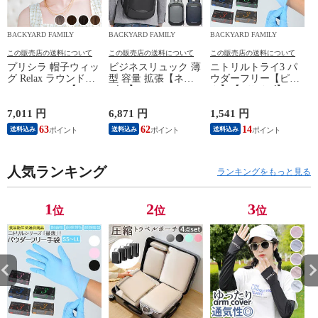
BACKYARD FAMILY
BACKYARD FAMILY
BACKYARD FAMILY
この販売店の送料について
この販売店の送料について
この販売店の送料について
プリシラ 帽子ウィッ
ビジネスリュック 薄
ニトリルトライ3 パ
グ Relax ラウンドマ
型 容量 拡張【ネイ
ウダーフリー【ピン
ッシュ BO-05【TDB/
ビー】
ク】【Lサイズ】
耐熱ダークブラウ
ン】
7,011 円
6,871 円
1,541 円
5
63
62
14
送料込み
送料込み
送料込み
人気ランキング
ランキングをもっと見る
1
2
3
位
位
位