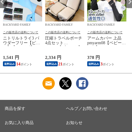
BACKYARD FAMILY
BACKYARD FAMILY
BACKYARD FAMILY
この販売店の送料について
この販売店の送料について
この販売店の送料について
ニトリルトライ3 パ
圧縮トラベルポーチ
アームカバー 上品
ウダーフリー【ピン
4点セット
pmyarm08【ベビーピ
ク】【Lサイズ】
pk0804【ブラック】
ンク】
1,541 円
2,334 円
378 円
1
14
21
3
送料込み
送料込み
送料込み
商品を探す
ヘルプ／お問い合わせ
お気に入り商品
お知らせ