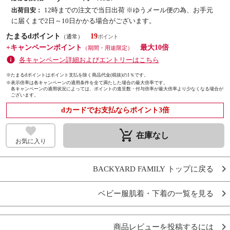
12時までの注文で当日出荷 ※ゆうメール便の為、お手元
出荷目安：
に届くまで2日～10日かかる場合がございます。
たまるdポイント
19
（通常）
+キャンペーンポイント
最大10倍
（期間・用途限定）
各キャンペーン詳細およびエントリーはこちら
※たまるdポイントはポイント支払を除く商品代金(税抜)の1％です。
※
表示倍率は各キャンペーンの適用条件を全て満たした場合の最大倍率です。
各キャンペーンの適用状況によっては、ポイントの進呈数・付与倍率が最大倍率より少なくなる場合が
ございます。
dカードでお支払ならポイント3倍
remove_shopping_cart
在庫なし
お気に入り
BACKYARD FAMILY トップに戻る
ベビー服肌着・下着の一覧を見る
商品レビューを投稿するには