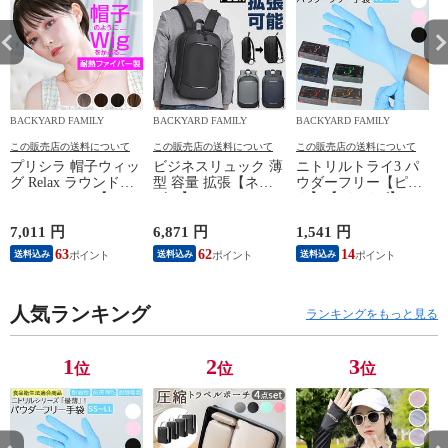
BACKYARD FAMILY
BACKYARD FAMILY
BACKYARD FAMILY
この販売店の送料について
この販売店の送料について
この販売店の送料について
プリシラ 帽子ウィッ
ビジネスリュック 薄
ニトリルトライ3 パ
グ Relax ラウンドマ
型 容量 拡張【ネイ
ウダーフリー【ピン
ッシュ BO-05【TDB/
ビー】
ク】【Lサイズ】
耐熱ダークブラウ
ン】
7,011 円
6,871 円
1,541 円
5
63
62
14
送料込み
送料込み
送料込み
人気ランキング
ランキングをもっと見る
1
2
3
位
位
位