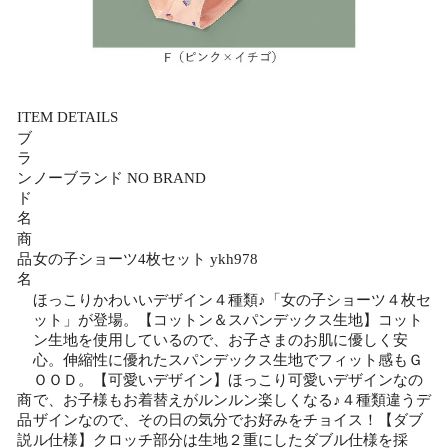
ITEM DETAILS
ブ
ラ
ン
ノーブランド NO BRAND
ド
名
商
品
女の子ショーツ4枚セット ykh978
名
ほっこりかわいいデザイン４種類♪「女の子ショーツ４枚セ
ット」が登場。【コットン＆スパンデックス生地】コット
ン生地を使用しているので、お子さまのお肌に優しく安
心。伸縮性に優れたスパンデックス生地でフィット感もＧ
ＯＯＤ。【可愛いデザイン】ほっこり可愛いデザインなの
商
で、お子様もお着替えがルンルン楽しくなる♪４種類違うデ
品
ザインなので、その日の気分でお好みをチョイス！【ダブ
説
ル仕様】クロッチ部分は生地２重にしたダブル仕様を採