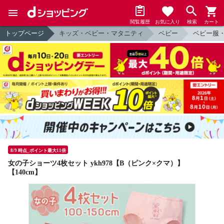
閲覧履歴
お気に入り
検索
カート
トップページ
キッズ・ベビー・マタニティ
ベビー
ベビー服
8/9 時点_ポイント最大11倍
女の子ショーツ4枚セット ykh978【B（ピンク×クマ）】
【140cm】