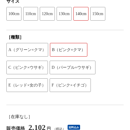
サイズ
100cm
110cm
120cm
130cm
140cm
150cm
［種類］
A（グリーン×クマ）
B（ピンク×クマ）
C（ピンク×ウサギ）
D（パープル×ウサギ）
E（レッド×女の子）
F（ピンク×イチゴ）
［在庫なし］
2,102
販売価格
送料込み
円
（税込）