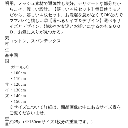
明
用。メッシュ素材で通気性も良好。デリケートな部分だか
らこそ、優しい設計。【嬉しい４枚セット】毎日使うモノ
だから、嬉しい４枚セット。お洗濯を急がなくてOKなので
ママパパも嬉しい◎【選べるサイズ＆デザイン】選べるサ
イズとデザイン。姉妹やお友達とお揃いにするのもＧＯＯ
Ｄ。お気に入りが見つかる♪
素
コットン、スパンデックス
材
生
産
中国
国
[ガールズ]
・100cm
・110cm
サ
・120cm
イ
・130cm
ズ
・140cm
・150cm
※サイズについて詳細は、商品画像の中にあるサイズ表を
ご覧くださいませ。
重
約25g（※130cmサイズ1枚分の重量です。）
量