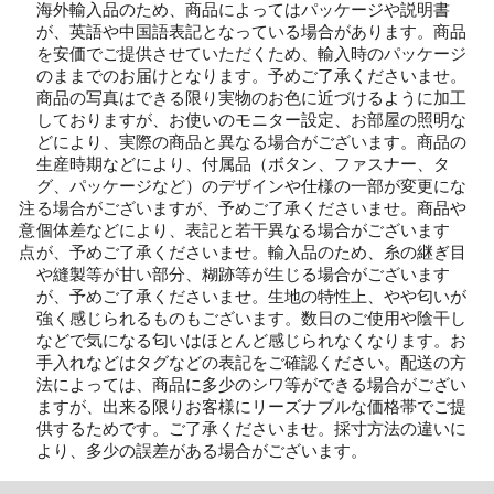
海外輸入品のため、商品によってはパッケージや説明書
が、英語や中国語表記となっている場合があります。商品
を安価でご提供させていただくため、輸入時のパッケージ
のままでのお届けとなります。予めご了承くださいませ。
商品の写真はできる限り実物のお色に近づけるように加工
しておりますが、お使いのモニター設定、お部屋の照明な
どにより、実際の商品と異なる場合がございます。商品の
生産時期などにより、付属品（ボタン、ファスナー、タ
グ、パッケージなど）のデザインや仕様の一部が変更にな
注
る場合がございますが、予めご了承くださいませ。商品や
意
個体差などにより、表記と若干異なる場合がございます
点
が、予めご了承くださいませ。輸入品のため、糸の継ぎ目
や縫製等が甘い部分、糊跡等が生じる場合がございます
が、予めご了承くださいませ。生地の特性上、やや匂いが
強く感じられるものもございます。数日のご使用や陰干し
などで気になる匂いはほとんど感じられなくなります。お
手入れなどはタグなどの表記をご確認ください。配送の方
法によっては、商品に多少のシワ等ができる場合がござい
ますが、出来る限りお客様にリーズナブルな価格帯でご提
供するためです。ご了承くださいませ。採寸方法の違いに
より、多少の誤差がある場合がございます。