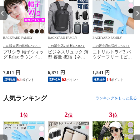
BACKYARD FAMILY
BACKYARD FAMILY
BACKYARD FAMILY
この販売店の送料について
この販売店の送料について
この販売店の送料について
プリシラ 帽子ウィッ
ビジネスリュック 薄
ニトリルトライ3 パ
グ Relax ラウンドマ
型 容量 拡張【ネイ
ウダーフリー【ピン
ッシュ BO-05【TDB/
ビー】
ク】【Lサイズ】
耐熱ダークブラウ
ン】
7,011 円
6,871 円
1,541 円
5
63
62
14
送料込み
送料込み
送料込み
人気ランキング
ランキングをもっと見る
1
2
3
位
位
位