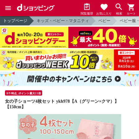
閲覧履歴
お気に入り
検索
カート
トップページ
キッズ・ベビー・マタニティ
ベビー
ベビー服
8/9 時点_ポイント最大11倍
女の子ショーツ4枚セット ykh978【A（グリーン×クマ）】
【150cm】