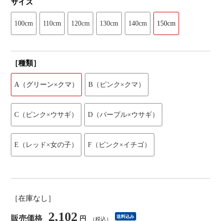
サイズ
100cm
110cm
120cm
130cm
140cm
150cm
［種類］
A（グリーン×クマ）
B（ピンク×クマ）
C（ピンク×ウサギ）
D（パープル×ウサギ）
E（レッド×女の子）
F（ピンク×イチゴ）
［在庫なし］
2,102
販売価格
送料込み
円
（税込）