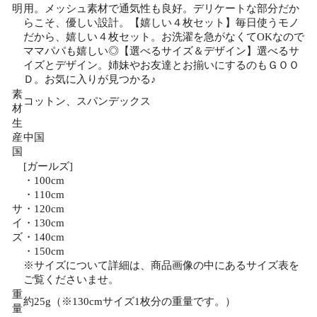
明
用。メッシュ素材で通気性も良好。デリケートな部分だか
らこそ、優しい設計。【嬉しい４枚セット】毎日使うモノ
だから、嬉しい４枚セット。お洗濯を急がなくてOKなので
ママパパも嬉しい◎【選べるサイズ＆デザイン】選べるサ
イズとデザイン。姉妹やお友達とお揃いにするのもＧＯＯ
Ｄ。お気に入りが見つかる♪
素
コットン、スパンデックス
材
生
産
中国
国
[ガールズ]
・100cm
・110cm
サ
・120cm
イ
・130cm
ズ
・140cm
・150cm
※サイズについて詳細は、商品画像の中にあるサイズ表を
ご覧くださいませ。
重
約25g（※130cmサイズ1枚分の重量です。）
量