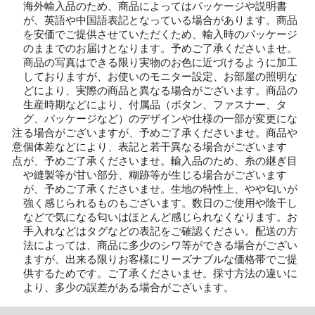
海外輸入品のため、商品によってはパッケージや説明書
が、英語や中国語表記となっている場合があります。商品
を安価でご提供させていただくため、輸入時のパッケージ
のままでのお届けとなります。予めご了承くださいませ。
商品の写真はできる限り実物のお色に近づけるように加工
しておりますが、お使いのモニター設定、お部屋の照明な
どにより、実際の商品と異なる場合がございます。商品の
生産時期などにより、付属品（ボタン、ファスナー、タ
グ、パッケージなど）のデザインや仕様の一部が変更にな
注
る場合がございますが、予めご了承くださいませ。商品や
意
個体差などにより、表記と若干異なる場合がございます
点
が、予めご了承くださいませ。輸入品のため、糸の継ぎ目
や縫製等が甘い部分、糊跡等が生じる場合がございます
が、予めご了承くださいませ。生地の特性上、やや匂いが
強く感じられるものもございます。数日のご使用や陰干し
などで気になる匂いはほとんど感じられなくなります。お
手入れなどはタグなどの表記をご確認ください。配送の方
法によっては、商品に多少のシワ等ができる場合がござい
ますが、出来る限りお客様にリーズナブルな価格帯でご提
供するためです。ご了承くださいませ。採寸方法の違いに
より、多少の誤差がある場合がございます。