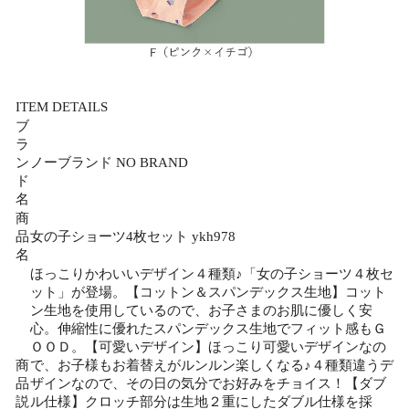
ITEM DETAILS
ブ
ラ
ン
ノーブランド NO BRAND
ド
名
商
品
女の子ショーツ4枚セット ykh978
名
ほっこりかわいいデザイン４種類♪「女の子ショーツ４枚セ
ット」が登場。【コットン＆スパンデックス生地】コット
ン生地を使用しているので、お子さまのお肌に優しく安
心。伸縮性に優れたスパンデックス生地でフィット感もＧ
ＯＯＤ。【可愛いデザイン】ほっこり可愛いデザインなの
商
で、お子様もお着替えがルンルン楽しくなる♪４種類違うデ
品
ザインなので、その日の気分でお好みをチョイス！【ダブ
説
ル仕様】クロッチ部分は生地２重にしたダブル仕様を採