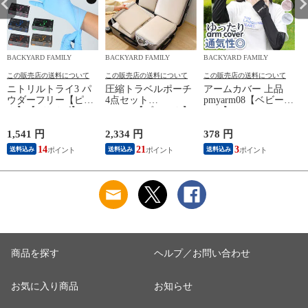
BACKYARD FAMILY
BACKYARD FAMILY
BACKYARD FAMILY
この販売店の送料について
この販売店の送料について
この販売店の送料について
ニトリルトライ3 パ
圧縮トラベルポーチ
アームカバー 上品
ウダーフリー【ピン
4点セット
pmyarm08【ベビーピ
ク】【Lサイズ】
pk0804【ブラック】
ンク】
1,541 円
2,334 円
378 円
1
14
21
3
送料込み
送料込み
送料込み
商品を探す
ヘルプ／お問い合わせ
お気に入り商品
お知らせ