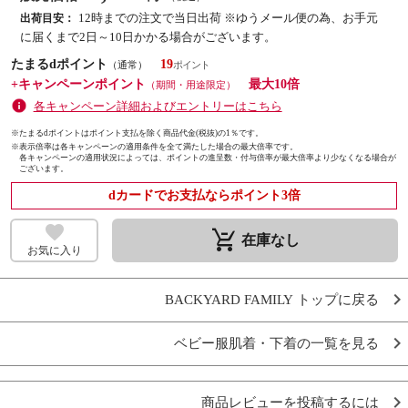
12時までの注文で当日出荷 ※ゆうメール便の為、お手元
出荷目安：
に届くまで2日～10日かかる場合がございます。
たまるdポイント
19
（通常）
+キャンペーンポイント
最大10倍
（期間・用途限定）
各キャンペーン詳細およびエントリーはこちら
※たまるdポイントはポイント支払を除く商品代金(税抜)の1％です。
※
表示倍率は各キャンペーンの適用条件を全て満たした場合の最大倍率です。
各キャンペーンの適用状況によっては、ポイントの進呈数・付与倍率が最大倍率より少なくなる場合が
ございます。
dカードでお支払ならポイント3倍
remove_shopping_cart
在庫なし
お気に入り
BACKYARD FAMILY トップに戻る
ベビー服肌着・下着の一覧を見る
商品レビューを投稿するには