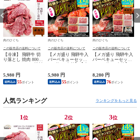
肉のひぐち
肉のひぐち
肉のひぐち
この販売店の送料について
この販売店の送料について
この販売店の送料について
【冷凍】 飛騨牛 切
【メガ盛り 飛騨牛入
【メガ盛り 飛騨牛入
り落とし 焼肉 800g
バーベキューセット
バーベキューセット
(400g×2パック) 送料
1kg 約4-5人前】【冷
1.45kg 約4-5人前】
無料 バーベキュー
凍】飛騨牛＆国産豚
【冷凍】 送料無料
訳アリ 訳あり わけ
肉 焼き肉セット 送
飛騨牛＆国産豚肉＆
5,980 円
5,980 円
8,280 円
2
あり 肉 おうち焼き
料無料 バーベキュー
牛タン ＆ウインナー
55
55
76
送料込み
送料込み
送料込み
肉 黒毛和牛 お試し
BBQ 焼肉 焼き肉 和
1.45㎏ バーベキュー
hrp
牛 国産 hrp
焼き肉 焼肉 銘柄和
牛 国産豚 牛たん
き
人気ランキング
BBQ 詰め合わせ
ランキングをもっと見る
1
2
3
位
位
位