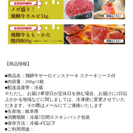
【商品情報】
■商品名：飛騨牛サーロインステーキ ステーキソース付
■内容量：200g×2枚
■配送温度帯：冷蔵
※ただし、お届け希望日が定休日を挟む場合、お届けに2日以
上かかる地域などに関しましては、冷凍便に変更させていた
だきます。その際はメールにてご連絡いたします
■生産地：岐阜県
■消費期限：冷蔵7日間※スキンパック包装
■保存方法：冷蔵-4℃以下
■ご利用用途：