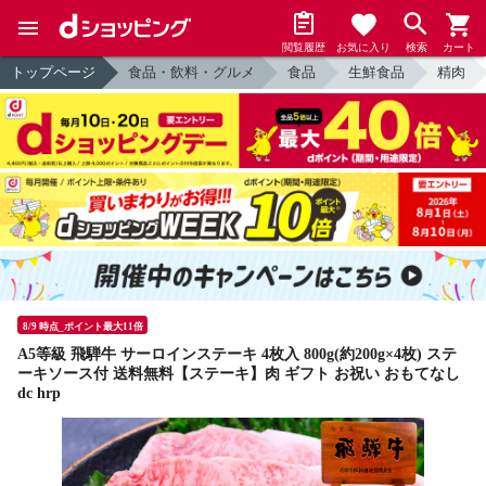
閲覧履歴
お気に入り
検索
カート
トップページ
食品・飲料・グルメ
食品
生鮮食品
精肉
8/9 時点_ポイント最大11倍
A5等級 飛騨牛 サーロインステーキ 4枚入 800g(約200g×4枚) ステ
ーキソース付 送料無料【ステーキ】肉 ギフト お祝い おもてなし
dc hrp