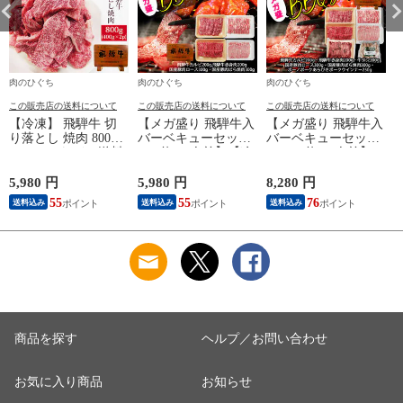
肉のひぐち
肉のひぐち
肉のひぐち
この販売店の送料について
この販売店の送料について
この販売店の送料について
【冷凍】 飛騨牛 切
【メガ盛り 飛騨牛入
【メガ盛り 飛騨牛入
り落とし 焼肉 800g
バーベキューセット
バーベキューセット
ビ
(400g×2パック) 送料
1kg 約4-5人前】【冷
1.45kg 約4-5人前】
無料 バーベキュー
凍】飛騨牛＆国産豚
【冷凍】 送料無料
訳アリ 訳あり わけ
肉 焼き肉セット 送
飛騨牛＆国産豚肉＆
5,980 円
5,980 円
8,280 円
5
あり 肉 おうち焼き
料無料 バーベキュー
牛タン ＆ウインナー
料
55
55
76
送料込み
送料込み
送料込み
肉 黒毛和牛 お試し
BBQ 焼肉 焼き肉 和
1.45㎏ バーベキュー
hrp
牛 国産 hrp
焼き肉 焼肉 銘柄和
牛 国産豚 牛たん
BBQ 詰め合わせ
商品を探す
ヘルプ／お問い合わせ
お気に入り商品
お知らせ