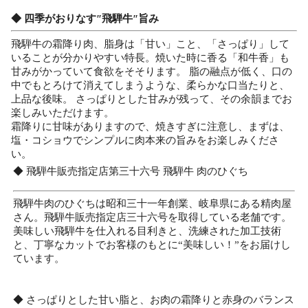
◆ 四季がおりなす″飛騨牛″旨み
飛騨牛の霜降り肉、脂身は「甘い」こと、「さっぱり」して
いることが分かりやすい特長。焼いた時に香る「和牛香」も
甘みがかっていて食欲をそそります。 脂の融点が低く、口の
中でもとろけて消えてしまうような、柔らかな口当たりと、
上品な後味。 さっぱりとした甘みが残って、その余韻までお
楽しみいただけます。
霜降りに甘味がありますので、焼きすぎに注意し、まずは、
塩・コショウでシンプルに肉本来の旨みをお楽しみくださ
い。
◆ 飛騨牛販売指定店第三十六号 飛騨牛 肉のひぐち
飛騨牛肉のひぐちは昭和三十一年創業、岐阜県にある精肉屋
さん。飛騨牛販売指定店三十六号を取得している老舗です。
美味しい飛騨牛を仕入れる目利きと、洗練された加工技術
と、丁寧なカットでお客様のもとに“美味しい！”をお届けし
ています。
◆ さっぱりとした甘い脂と、お肉の霜降りと赤身のバランス