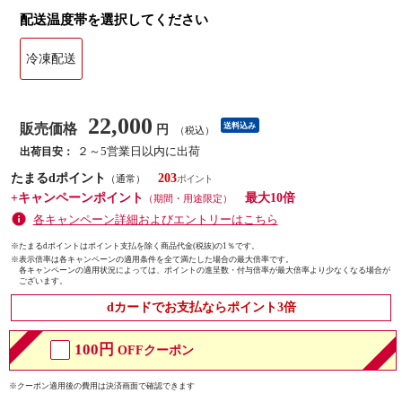
配送温度帯を選択してください
冷凍配送
22,000
販売価格
送料込み
円
（税込）
２～5営業日以内に出荷
出荷目安：
たまるdポイント
203
（通常）
+キャンペーンポイント
最大10倍
（期間・用途限定）
各キャンペーン詳細およびエントリーはこちら
※たまるdポイントはポイント支払を除く商品代金(税抜)の1％です。
※
表示倍率は各キャンペーンの適用条件を全て満たした場合の最大倍率です。
各キャンペーンの適用状況によっては、ポイントの進呈数・付与倍率が最大倍率より少なくなる場合が
ございます。
dカードでお支払ならポイント3倍
100円
OFFクーポン
※クーポン適用後の費用は決済画面で確認できます