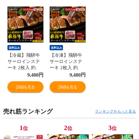
送料込み
送料込み
【冷蔵】飛騨牛
【冷凍】飛騨牛
サーロインステ
サーロインステ
ーキ 2枚入 約
ーキ 2枚入 約
200g×2枚 ステー
200g×2枚 ステー
9,480
円
9,480
円
キソース付 送料
キソース付 送料
無料 【ステー
無料 【ステー
詳細を見る
詳細を見る
キ】 肉 自家需要
キ】肉 ギフト お
お祝い
祝い おもてなし
d5
売れ筋ランキング
ランキングをもっと見る
1
2
3
位
位
位