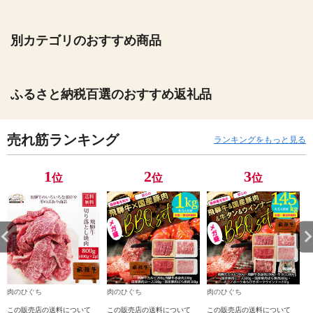
別カテゴリのおすすめ商品
ふるさと納税百選のおすすめ返礼品
売れ筋ランキング
ランキングをもっと見る
1
2
3
位
位
位
肉のひぐち
肉のひぐち
肉のひぐち
この販売店の送料について
この販売店の送料について
この販売店の送料について