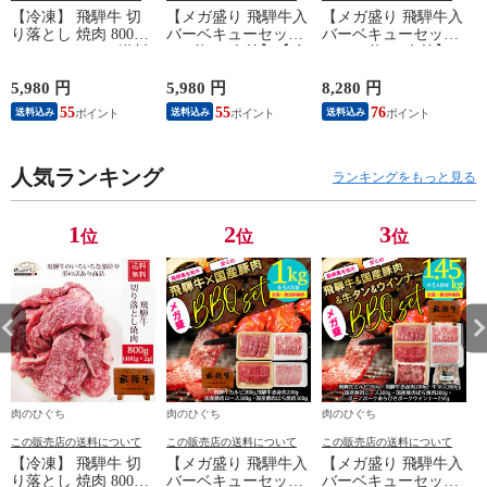
【冷凍】 飛騨牛 切
【メガ盛り 飛騨牛入
【メガ盛り 飛騨牛入
り落とし 焼肉 800g
バーベキューセット
バーベキューセット
(400g×2パック) 送料
1kg 約4-5人前】【冷
1.45kg 約4-5人前】
無料 バーベキュー
凍】飛騨牛＆国産豚
【冷凍】 送料無料
訳アリ 訳あり わけ
肉 焼き肉セット 送
飛騨牛＆国産豚肉＆
5,980 円
5,980 円
8,280 円
2
あり 肉 おうち焼き
料無料 バーベキュー
牛タン ＆ウインナー
55
55
76
送料込み
送料込み
送料込み
肉 黒毛和牛 お試し
BBQ 焼肉 焼き肉 和
1.45㎏ バーベキュー
hrp
牛 国産 hrp
焼き肉 焼肉 銘柄和
牛 国産豚 牛たん
き
人気ランキング
BBQ 詰め合わせ
ランキングをもっと見る
1
2
3
位
位
位
肉のひぐち
肉のひぐち
肉のひぐち
この販売店の送料について
この販売店の送料について
この販売店の送料について
【冷凍】 飛騨牛 切
【メガ盛り 飛騨牛入
【メガ盛り 飛騨牛入
り落とし 焼肉 800g
バーベキューセット
バーベキューセット
ビ