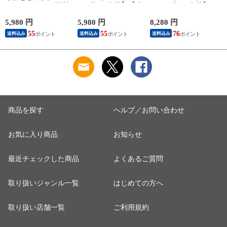
(400g×2パック) 送料
1kg 約4-5人前】【冷
1.45kg 約4-5人前】
無料 バーベキュー
凍】飛騨牛＆国産豚
【冷凍】 送料無料
訳アリ 訳あり わけ
肉 焼き肉セット 送
飛騨牛＆国産豚肉＆
5,980 円
5,980 円
8,280 円
5
あり 肉 おうち焼き
料無料 バーベキュー
牛タン ＆ウインナー
料
55
55
76
送料込み
送料込み
送料込み
肉 黒毛和牛 お試し
BBQ 焼肉 焼き肉 和
1.45㎏ バーベキュー
hrp
牛 国産 hrp
焼き肉 焼肉 銘柄和
牛 国産豚 牛たん
BBQ 詰め合わせ
商品を探す
ヘルプ／お問い合わせ
お気に入り商品
お知らせ
最近チェックした商品
よくあるご質問
取り扱いジャンル一覧
はじめての方へ
取り扱い店舗一覧
ご利用規約