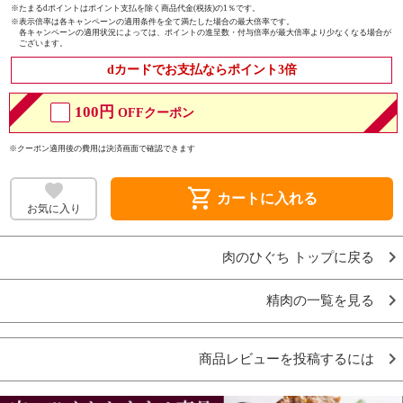
※たまるdポイントはポイント支払を除く商品代金(税抜)の1％です。
※
表示倍率は各キャンペーンの適用条件を全て満たした場合の最大倍率です。
各キャンペーンの適用状況によっては、ポイントの進呈数・付与倍率が最大倍率より少なくなる場合が
ございます。
dカードでお支払ならポイント3倍
100円
OFFクーポン
※クーポン適用後の費用は決済画面で確認できます
shopping_cart
カートに入れる
お気に入り
肉のひぐち トップに戻る
精肉の一覧を見る
商品レビューを投稿するには