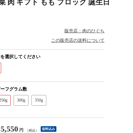
惣菜 肉 ギフト もも ブロック 誕生日
販売店：肉のひぐち
この販売店の送料について
帯を選択してください
ビーフグラム数
250g
300g
350g
5,550
送料込み
円
（税込）