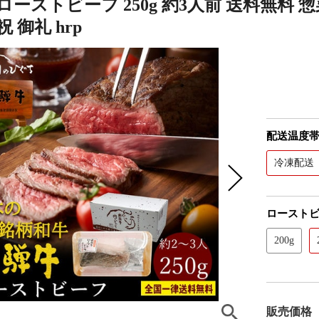
ローストビーフ 250g 約3人前 送料無料 
 御礼 hrp
配送温度
冷凍配送
ロースト
200g
販売価格