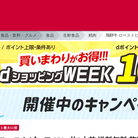
食品・飲料・グルメ
食品
生鮮食品
精肉
飛騨牛 ローストビー
ント最大11倍