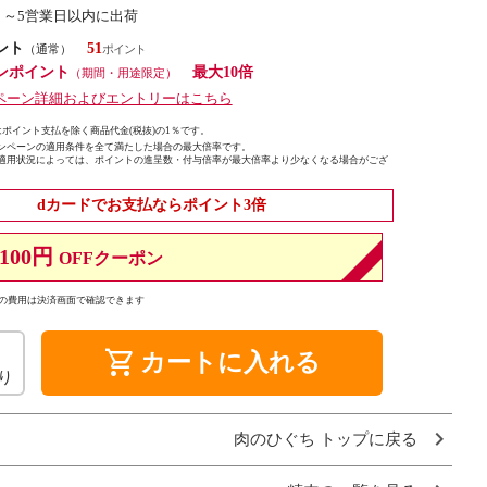
２～5営業日以内に出荷
ント
51
（通常）
ンポイント
最大10倍
（期間・用途限定）
ペーン詳細およびエントリーはこちら
ポイント支払を除く商品代金(税抜)の1％です。
ンペーンの適用条件を全て満たした場合の最大倍率です。
適用状況によっては、ポイントの進呈数・付与倍率が最大倍率より少なくなる場合がござ
dカードでお支払ならポイント3倍
100円
OFFクーポン
の費用は決済画面で確認できます
shopping_cart
カートに入れる
り
肉のひぐち トップに戻る