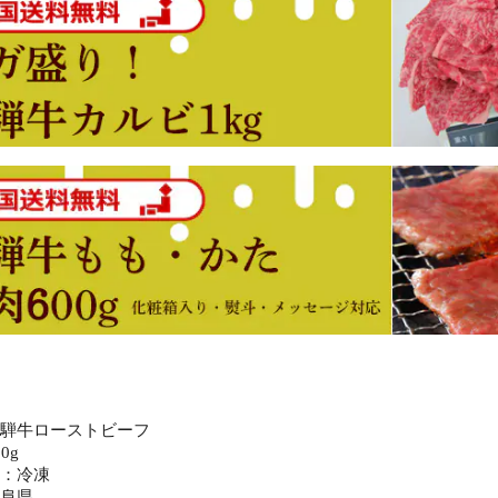
】
飛騨牛ローストビーフ
0g
帯：冷凍
岐阜県