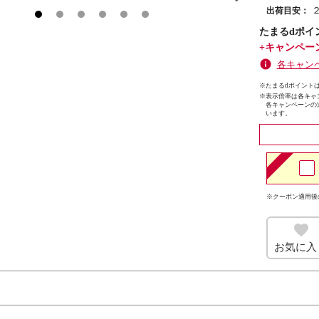
出荷目安：
たまるdポイ
+キャンペー
各キャン
※たまるdポイントは
※
表示倍率は各キャ
各キャンペーンの
います。
※クーポン適用後
お気に入