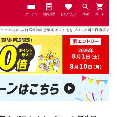
クーポン
閲覧履歴
お気に入り
検索
カート
フ 250g 約3人前 送料無料 惣菜 肉 ギフト もも ブロック 誕生日 御祝 内祝 御礼