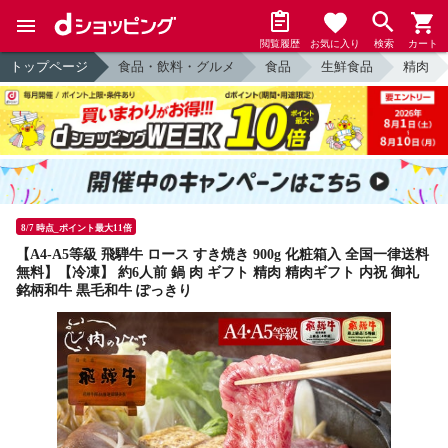
閲覧履歴
お気に入り
検索
カート
トップページ
食品・飲料・グルメ
食品
生鮮食品
精肉
8/7 時点_ポイント最大11倍
【A4-A5等級 飛騨牛 ロース すき焼き 900g 化粧箱入 全国一律送料
無料】【冷凍】 約6人前 鍋 肉 ギフト 精肉 精肉ギフト 内祝 御礼
銘柄和牛 黒毛和牛 ぽっきり