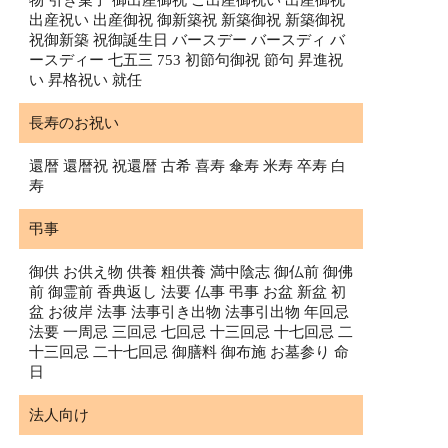
物 引き菓子 御出産御祝 ご出産御祝い 出産御祝
出産祝い 出産御祝 御新築祝 新築御祝 新築御祝
祝御新築 祝御誕生日 バースデー バースディ バ
ースディー 七五三 753 初節句御祝 節句 昇進祝
い 昇格祝い 就任
長寿のお祝い
還暦 還暦祝 祝還暦 古希 喜寿 傘寿 米寿 卒寿 白
寿
弔事
御供 お供え物 供養 粗供養 満中陰志 御仏前 御佛
前 御霊前 香典返し 法要 仏事 弔事 お盆 新盆 初
盆 お彼岸 法事 法事引き出物 法事引出物 年回忌
法要 一周忌 三回忌 七回忌 十三回忌 十七回忌 二
十三回忌 二十七回忌 御膳料 御布施 お墓参り 命
日
法人向け