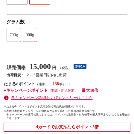
グラム数
700g
900g
15,000
販売価格
送料込み
円
（税込）
２～5営業日以内に出荷
出荷目安：
たまるdポイント
138
（通常）
+キャンペーンポイント
最大10倍
（期間・用途限定）
各キャンペーン詳細およびエントリーはこちら
※たまるdポイントはポイント支払を除く商品代金(税抜)の1％です。
※
表示倍率は各キャンペーンの適用条件を全て満たした場合の最大倍率です。
各キャンペーンの適用状況によっては、ポイントの進呈数・付与倍率が最大倍率より少なくなる場合が
ございます。
dカードでお支払ならポイント3倍