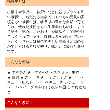
飛騨牛とは
松坂牛や米沢牛、神戸牛などに並ぶブランド和
牛飛騨牛。名だたる大会でいくつもの受賞の実
績をもつ飛騨牛は、岐阜県の豊かな自然で育て
られ、優れた技術をもつ生産者たちの手によっ
て安全・安心にこだわり、愛情深く手間暇かけ
てつくられています。肉質はきめ細やかでやわ
らかく、見た目は桃色で美しい霜降りと口のな
かでとろける芳醇な香りと味わいに優れた逸品
です。
こんなお料理に
★ すき焼き ★（すきやき・スキヤキ・牛鍋）
★ 焼肉 ★ ステーキ ★ しゃぶしゃぶ ★ バーベ
キュー（BBQ） 、バーベキュー肉 シチュー カ
レー ハンバーグ 牛丼 肉じゃが 牛皿 しぐれ煮 な
ど
こんなときに！