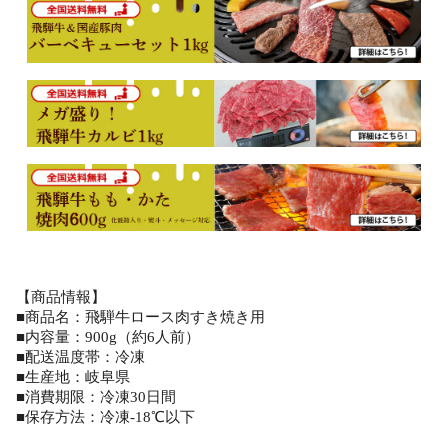
【商品情報】
■商品名：飛騨牛ロース肉すき焼き用
■内容量：900g（約6人前）
■配送温度帯：冷凍
■生産地：岐阜県
■消費期限：冷凍30日間
■保存方法：冷凍-18℃以下