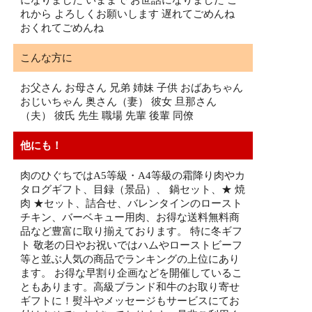
になりました いままで お世話になりました こ
れから よろしくお願いします 遅れてごめんね
おくれてごめんね
こんな方に
お父さん お母さん 兄弟 姉妹 子供 おばあちゃん
おじいちゃん 奥さん（妻） 彼女 旦那さん
（夫） 彼氏 先生 職場 先輩 後輩 同僚
他にも！
肉のひぐちではA5等級・A4等級の霜降り肉やカ
タログギフト、目録（景品）、 鍋セット、★ 焼
肉 ★セット、詰合せ、バレンタインのロースト
チキン、バーベキュー用肉、お得な送料無料商
品など豊富に取り揃えております。 特に冬ギフ
ト 敬老の日やお祝いではハムやローストビーフ
等と並ぶ人気の商品でランキングの上位にあり
ます。 お得な早割り企画などを開催しているこ
ともあります。高級ブランド和牛のお取り寄せ
ギフトに！熨斗やメッセージもサービスにてお