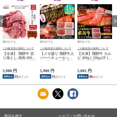
肉のひぐち
肉のひぐち
肉のひぐち
この販売店の送料について
この販売店の送料について
この販売店の送料について
【冷凍】 飛騨牛 切
【メガ盛り 飛騨牛入
【冷凍】飛騨牛 カル
り落とし 焼肉 800g
バーベキューセット
ビ 400g ( 200gx2P )
(400g×2パック) 送料
1kg 約4-5人前】【冷
焼肉 銘柄和牛 バー
1
無料 バーベキュー
凍】飛騨牛＆国産豚
ベキュー BBQ 少量
訳アリ 訳あり わけ
肉 焼き肉セット 送
ソロキャンプ 送料無
5,980 円
5,980 円
5,001 円
8
あり 肉 おうち焼き
料無料 バーベキュー
料 hrp
55
55
46
送料込み
送料込み
送料込み
肉 黒毛和牛 お試し
BBQ 焼肉 焼き肉 和
hrp
牛 国産 hrp
商品を探す
ヘルプ／お問い合わせ