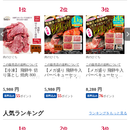
1
2
3
位
位
位
肉のひぐち
肉のひぐち
肉のひぐち
この販売店の送料について
この販売店の送料について
この販売店の送料について
【冷凍】 飛騨牛 切
【メガ盛り 飛騨牛入
【メガ盛り 飛騨牛入
り落とし 焼肉 800g
バーベキューセット
バーベキューセット
(400g×2パック) 送料
1kg 約4-5人前】【冷
1.45kg 約4-5人前】
無料 バーベキュー
凍】飛騨牛＆国産豚
【冷凍】 送料無料
訳アリ 訳あり わけ
肉 焼き肉セット 送
飛騨牛＆国産豚肉＆
5,980 円
5,980 円
8,280 円
2
あり 肉 おうち焼き
料無料 バーベキュー
牛タン ＆ウインナー
55
55
76
送料込み
送料込み
送料込み
肉 黒毛和牛 お試し
BBQ 焼肉 焼き肉 和
1.45㎏ バーベキュー
hrp
牛 国産 hrp
焼き肉 焼肉 銘柄和
牛 国産豚 牛たん
き
人気ランキング
BBQ 詰め合わせ
ランキングをもっと見る
1
2
3
位
位
位