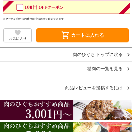
100円
OFFクーポン
※クーポン適用後の費用は決済画面で確認できます
shopping_cart
カートに入れる
お気に入り
肉のひぐち トップに戻る
精肉の一覧を見る
商品レビューを投稿するには