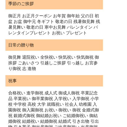
季節のご挨拶
御正月 お正月クーポン お年賀 御年始 父の日 初
盆 お盆 御中元 冬ギフト 敬老の日 残暑御見舞 残
暑見舞い 敬老の日 寒中お見舞 バレンタイン バ
レンタインプレゼント お祝い プレゼント
日常の贈り物
御見舞 退院祝い 全快祝い 快気祝い 快気御祝 御
挨拶 ごあいさつ 引越しご挨拶 引っ越し お宮参
り御祝 志 進物
祝事
合格祝い 進学御祝 成人式 御成人御祝 卒業記念
品 卒業祝い 御卒業御祝 入学祝い 入学御祝 小学
校 中学校 高校 大学 就職祝い 社会人 幼稚園 入
園御祝 御入園御祝 お祝い 御祝い 御祝 金婚式御
祝 銀婚式御祝 御結婚お祝い ご結婚御祝い 御結
婚御祝 結婚祝い 結婚御祝 結婚式 引き出物 引出