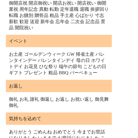
御開店祝 開店御祝い 開店お祝い 開店祝い 御開
業祝 周年記念 異動 転勤 定年退職 退職 挨拶回り
転職 お餞別 贈答品 粗品 手土産 心ばかり 寸志
新歓 歓迎 送迎 新年会 忘年会 二次会 記念品 景
品 開院祝い
イベント
お土産 ゴールデンウィーク GW 帰省土産 バレ
ンタインデー バレンタインデイ 母の日 ホワイ
トデイ お花見 ひな祭り 端午の節句 こどもの日
ギフト プレゼント 粗品 BBQ バーベキュー
お返し
御礼 お礼 謝礼 御返し お返し お祝い返し 御見舞
御礼
気持ちを込めて
ありがとう ごめんね おめでとう 今までお世話