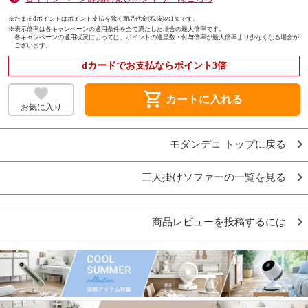
※たまるdポイントはポイント支払を除く商品代金(税抜)の1％です。
※
表示倍率は各キャンペーンの適用条件を全て満たした場合の最大倍率です。
各キャンペーンの適用状況によっては、ポイントの進呈数・付与倍率が最大倍率より少なくなる場合が
ございます。
dカードでお支払ならポイント3倍
shopping_cart
カートに入れる
お気に入り
モダンデコ トップに戻る
三人掛けソファーの一覧を見る
商品レビューを投稿するには