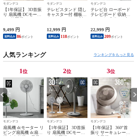
モダンデコ
モダンデコ
モダンデコ
【1年保証】 3D首振
テレビスタンド 隠し
テレビ台 ローボード
り 扇風機 DCモータ
キャスター付 棚板付
テレビボード 収納
ー 7枚羽根 リモコン
き 32～ 70インチ対
おしゃれ 北欧 TV台
付き 送料無料 リビ
応 高さ調節可能 上
TVボード リビング
ング扇風機 リビング
下＆左右調節可能 首
ボード ロータイプ
9,499 円
12,999 円
22,999 円
6
ファン DCファン 自
振り ハイタイプ ロ
テレビラック オーデ
86
118
209
送料込み
送料込み
送料込み
動首振り 上下左右首
ータイプ テレビ台
ィオラック 棚 シン
振り 26段階風量調節
壁寄せテレビスタン
プル スリム 大容量
自動OFFタイマー 静
ド 壁寄せ キャスタ
32型 40インチ 50イ
音 省エネ おしゃれ
人気ランキング
ー 転倒防止 自立式
ンチ コード穴 コー
ランキングをもっと見る
AND・DECO アンド
スリム おしゃれ【ナ
ドスリット【幅
デコ【グレー】 小型
チュラルオーク×ホ
180cm／ホワイト】
商品(佐川)
ワイト】 小型商品
小型商品（佐川）
1
2
3
位
位
位
(佐川)
モダンデコ
モダンデコ
モダンデコ
扇風機 dcモーター リ
【1年保証】 3D首振
【1年保証】 360°首
ビング扇風機 dc扇風
り 扇風機 DCモータ
振り サーキュレータ