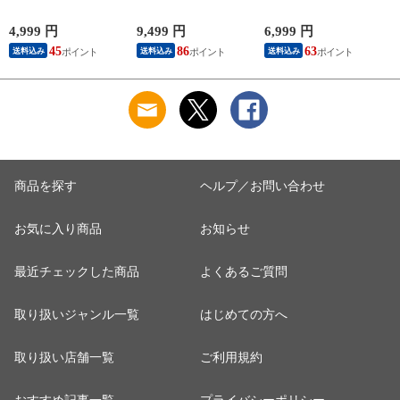
機 左右首振り 風量
ー 7枚羽根 リモコン
ー 扇風機 DCモータ
12段階 リビングファ
付き 送料無料 リビ
ー リモコン付き 送
ン 静音 省エネ オフ
ング扇風機 リビング
料無料 サーキュレー
4,999 円
9,499 円
6,999 円
1
タイマー リモコン付
ファン DCファン 自
ターファン エアーサ
45
86
63
送料込み
送料込み
送料込み
き eco 節電 おしゃれ
動首振り 上下左右首
ーキュレーター DC
シンプル スタイリッ
振り 26段階風量調節
ファン 360度首振り
シュ 熱中症対策 換
自動OFFタイマー 静
自動首振り 上下左右
気 家電 季節家電 夏
音 省エネ おしゃれ
首振り 省エネ おし
【ミストグレー】 小
AND・DECO アンド
ゃれ 【マイナスイオ
型商品(ヤマト)
デコ【グレー】 小型
ン搭載タイプ／グレ
商品(佐川)
ージュ】 小型商品
(ヤマト)
商品を探す
ヘルプ／お問い合わせ
お気に入り商品
お知らせ
最近チェックした商品
よくあるご質問
取り扱いジャンル一覧
はじめての方へ
取り扱い店舗一覧
ご利用規約