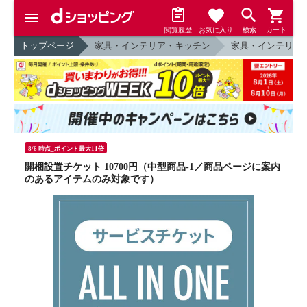
閲覧履歴
お気に入り
検索
カート
トップページ
家具・インテリア・キッチン
家具・インテリア
8/6 時点_ポイント最大11倍
開梱設置チケット 10700円（中型商品-1／商品ページに案内
のあるアイテムのみ対象です）