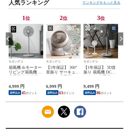
】
自動OFFタイマー
人気ランキング
キャスター 転倒防
40インチ 50インチ
動首
ランキングをもっと見る
)
静音 省エネ おしゃ
止 自立式 スリム
コード穴 コードス
首振
れ AND・DECO ア
おしゃれ【ナチュ
リット【幅180cm
ゃれ
ンドデコ【グレ
ラルオーク×ホワイ
／ホワイト】 小型
オン
1
2
3
位
位
位
ー】 小型商品(佐
ト】 小型商品(佐
商品（佐川）
グレ
川)
川)
商品
モダンデコ
モダンデコ
モダンデコ
モダ
首振
扇風機 dcモーター
【1年保証】 360°
【1年保証】 3D首
テレ
ータ
リビング扇風機 dc
首振り サーキュレ
振り 扇風機 DCモ
しキ
ー
扇風機 左右首振り
ーター 扇風機 DC
ーター 7枚羽根 リ
板付
付き
風量12段階 リビン
モーター リモコン
モコン付き 送料無
チ対
フ
グファン 静音 省エ
付き 送料無料 サー
料 リビング扇風機
能 
4,999 円
6,999 円
9,499 円
12,
り
ネ オフタイマー リ
キュレーターファ
リビングファン
可能
45
63
86
送料込み
送料込み
送料込み
送料
しゃ
モコン付き eco 節
ン エアーサーキュ
DCファン 自動首
イプ
付き
電 おしゃれ シンプ
レーター DCファ
振り 上下左右首振
レビ
乾燥
ル スタイリッシュ
ン 360度首振り 自
り 26段階風量調節
ビス
】
熱中症対策 換気 家
動首振り 上下左右
自動OFFタイマー
キャ
)
電 季節家電 夏
首振り 省エネ おし
静音 省エネ おしゃ
止 
【ミストグレー】
ゃれ 【マイナスイ
れ AND・DECO ア
おし
小型商品(ヤマト)
オン搭載タイプ／
ンドデコ【グレ
ラル
グレージュ】 小型
ー】 小型商品(佐
ト】