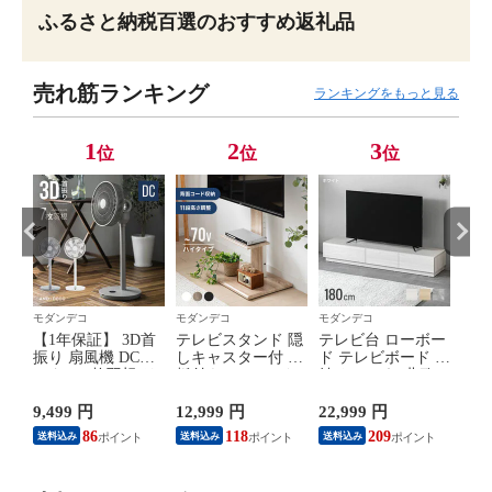
ふるさと納税百選のおすすめ返礼品
売れ筋ランキング
ランキングをもっと見る
1
2
3
位
位
位
モダンデコ
モダンデコ
モダンデコ
モダ
首振
【1年保証】 3D首
テレビスタンド 隠
テレビ台 ローボー
【1
ータ
振り 扇風機 DCモ
しキャスター付 棚
ド テレビボード 収
首振
ー
ーター 7枚羽根 リ
板付き 32～ 70イン
納 おしゃれ 北欧
ータ
付き
モコン付き 送料無
チ対応 高さ調節可
TV台 TVボード リ
モー
フ
料 リビング扇風機
能 上下＆左右調節
ビングボード ロー
付き
9,499 円
12,999 円
22,999 円
6,9
り
リビングファン
可能 首振り ハイタ
タイプ テレビラッ
キュ
86
118
209
送料込み
送料込み
送料込み
送料
しゃ
DCファン 自動首
イプ ロータイプ テ
ク オーディオラッ
ン 
付き
振り 上下左右首振
レビ台 壁寄せテレ
ク 棚 シンプル ス
レー
乾燥
り 26段階風量調節
ビスタンド 壁寄せ
リム 大容量 32型
ン 