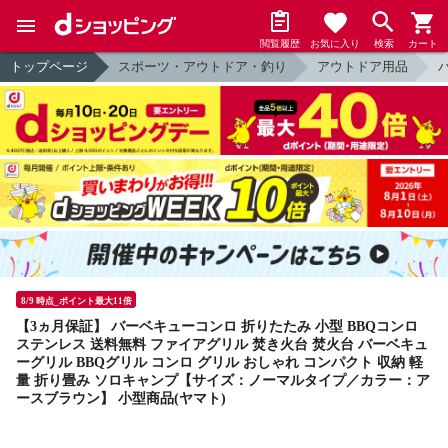
閲覧履歴
お気に入り
検索
カート
トップページ
スポーツ・アウトドア・釣り
アウトドア用品
8/9 時点_ポイント最大11倍
【3ヵ月保証】 バーベキューコンロ 折りたたみ 小型 BBQコンロ
ステンレス 送料無料 ファイアグリル 焚き火台 焚火台 バーベキュ
ーグリル BBQグリル コンロ グリル おしゃれ コンパクト 収納 軽
量 折り畳み ソロキャンプ【サイズ：ノーマルタイプ／カラー：ア
ースブラウン】 小型商品(ヤマト)