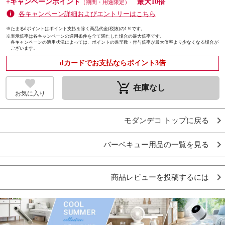
+キャンペーンポイント
最大10倍
（期間・用途限定）
各キャンペーン詳細およびエントリーはこちら
※たまるdポイントはポイント支払を除く商品代金(税抜)の1％です。
※
表示倍率は各キャンペーンの適用条件を全て満たした場合の最大倍率です。
各キャンペーンの適用状況によっては、ポイントの進呈数・付与倍率が最大倍率より少なくなる場合が
ございます。
dカードでお支払ならポイント3倍
remove_shopping_cart
在庫なし
お気に入り
モダンデコ トップに戻る
バーベキュー用品の一覧を見る
商品レビューを投稿するには