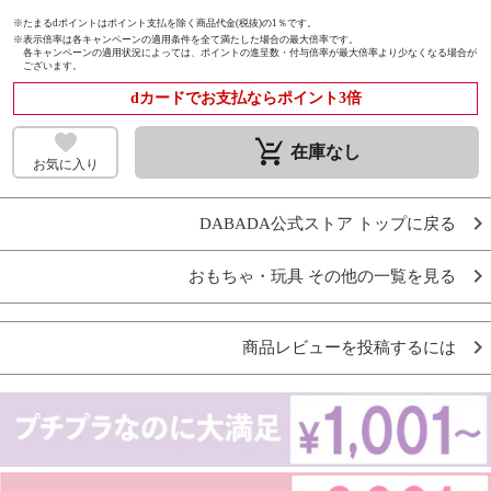
※たまるdポイントはポイント支払を除く商品代金(税抜)の1％です。
※
表示倍率は各キャンペーンの適用条件を全て満たした場合の最大倍率です。
各キャンペーンの適用状況によっては、ポイントの進呈数・付与倍率が最大倍率より少なくなる場合が
ございます。
dカードでお支払ならポイント3倍
remove_shopping_cart
在庫なし
お気に入り
DABADA公式ストア トップに戻る
おもちゃ・玩具 その他の一覧を見る
商品レビューを投稿するには