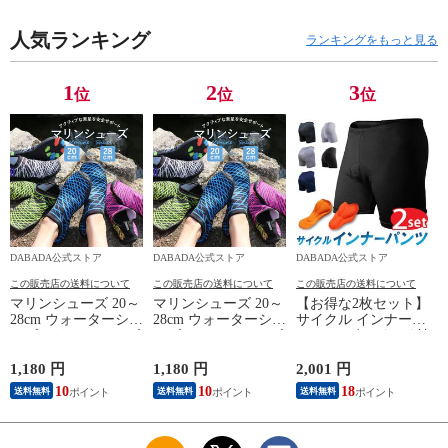
ンズ レディース 無
軽量 子供用 大人用
軽量 子供用 大人用
地 メール便 送料無
メンズ レディース
メンズ レディース
料 在庫処分品 【W】
人気ランキング
キッズ ユニセックス
キッズ ユニセックス
ランキングをもっと見る
訳あり
海水浴 磯遊び 川遊
海水浴 磯遊び 川遊
び 滑らない コンパ
び 滑らない コンパ
クト おすすめ おし
クト おすすめ おし
1
2
3
位
位
位
ゃれ
ゃれ
DABADA公式ストア
DABADA公式ストア
DABADA公式ストア
この販売店の送料について
この販売店の送料について
この販売店の送料について
マリンシューズ 20～
マリンシューズ 20～
【お得な2枚セット】
28cm ウォーターシュ
28cm ウォーターシュ
サイクル インナーパ
ーズ アクアシューズ
ーズ アクアシューズ
ンツ 3Dゲルパッド付
ビーチシューズ 水陸
ビーチシューズ 水陸
き インナーウェア
両用シューズ シュノ
両用シューズ シュノ
レーパン レーサーパ
1,180 円
1,180 円
2,001 円
ーケリング 速乾 フ
ーケリング 速乾 フ
ンツ サイクルウェア
10
10
18
送料無料
送料無料
送料無料
ィットネスシューズ
ィットネスシューズ
サイクルジャージ メ
軽量 子供用 大人用
軽量 子供用 大人用
ンズ レディース 無
メンズ レディース
メンズ レディース
地 メール便 送料無
キッズ ユニセックス
キッズ ユニセックス
料 在庫処分品 【W】