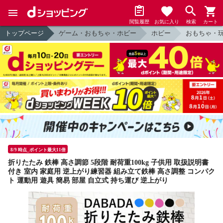
閲覧履歴
お気に入り
検索
カート
トップページ
ゲーム・おもちゃ・ホビー
ホビー
おもちゃ・
8/9 時点_ポイント最大11倍
折りたたみ 鉄棒 高さ調節 5段階 耐荷重100kg 子供用 取扱説明書
付き 室内 家庭用 逆上がり練習器 組み立て鉄棒 高さ調整 コンパク
ト 運動用 遊具 簡易 部屋 自立式 持ち運び 逆上がり