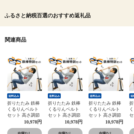
ふるさと納税百選のおすすめ返礼品
関連商品
送料込み
送料込み
送料込み
送
折りたたみ 鉄棒
折りたたみ 鉄棒
折りたたみ 鉄棒
折
くるりんベルト
くるりんベルト
くるりんベルト
く
セット 高さ調節
セット 高さ調節
セット 高さ調節
セ
5段階 耐荷重
5段階 耐荷重
5段階 耐荷重
5
10,978
円
10,978
円
10,978
円
100kg 子供用 取
100kg 子供用 取
100kg 子供用 取
1
扱説明書付き 室
扱説明書付き 室
扱説明書付き 室
扱
在庫なし
在庫なし
在庫なし