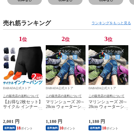
内 家庭用 逆上が
内 家庭用 逆上が
内 家庭用 逆上が
内
り練習器 組み立
り練習器 組み立
り練習器 組み立
り
て鉄棒 高さ調整
て鉄棒 高さ調整
て鉄棒 高さ調整
て
売れ筋ランキング
コンパクト 運動
コンパクト 運動
コンパクト 運動
コ
ランキングをもっと見る
用 遊具 簡易 部
用 遊具 簡易 部
用 遊具 簡易 部
用
屋 自立式 持ち運
屋 自立式 持ち運
屋 自立式 持ち運
屋
1
2
3
位
位
位
び 逆上がり
び 逆上がり
び 逆上がり
び
DABADA公式ストア
DABADA公式ストア
DABADA公式ストア
この販売店の送料について
この販売店の送料について
この販売店の送料について
【お得な2枚セット】
マリンシューズ 20～
マリンシューズ 20～
サイクル インナーパ
28cm ウォーターシュ
28cm ウォーターシュ
ンツ 3Dゲルパッド付
ーズ アクアシューズ
ーズ アクアシューズ
き インナーウェア
ビーチシューズ 水陸
ビーチシューズ 水陸
レーパン レーサーパ
両用シューズ シュノ
両用シューズ シュノ
2,001 円
1,180 円
1,180 円
ンツ サイクルウェア
ーケリング 速乾 フ
ーケリング 速乾 フ
18
10
10
送料無料
送料無料
送料無料
サイクルジャージ メ
ィットネスシューズ
ィットネスシューズ