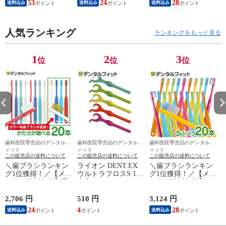
53
24
28
送料込み
送料込み
送料込み
キラリ錠剤 義歯洗浄
Mふつう) 20本セット
ル植毛歯ブラシ（メ
剤 口腔内装置洗浄剤
【Ciメディカル 歯ブ
ール便3点まで）
ラシ】(メール便2点
人気ランキング
迄)
ランキングをもっと見る
1
2
3
位
位
位
歯科医院専売品のデンタルフ
歯科医院専売品のデンタルフ
歯科医院専売品のデンタルフ
ィット
ィット
ィット
この販売店の送料について
この販売店の送料について
この販売店の送料について
＼歯ブラシランキン
ライオン DENT.EX
＼歯ブラシランキン
グ1位獲得！／【メー
ウルトラフロスS 10
グ1位獲得！／【メー
ン
ル便で送料無料】毛
本入
ル便で送料無料】Ci
のかたさが選べる 歯
PRO PLUS／Mふつ
科専売品歯ブラシ
う／20本入り 日本製
c
2,706 円
510 円
3,124 円
6
Ci200シリーズ (Ci202
プロプラス T字ダブ
24
4
28
6
送料込み
送料込み
Mふつう) 20本セット
ル植毛歯ブラシ（メ
【Ciメディカル 歯ブ
ール便3点まで）