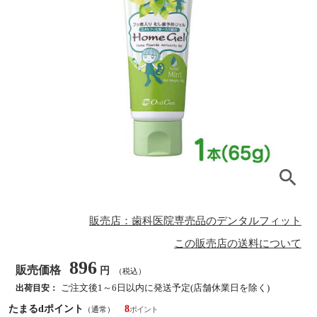
販売店：歯科医院専売品のデンタルフィット
この販売店の送料について
896
販売価格
円
（税込）
ご注文後1～6日以内に発送予定(店舗休業日を除く)
出荷目安：
たまるdポイント
8
（通常）