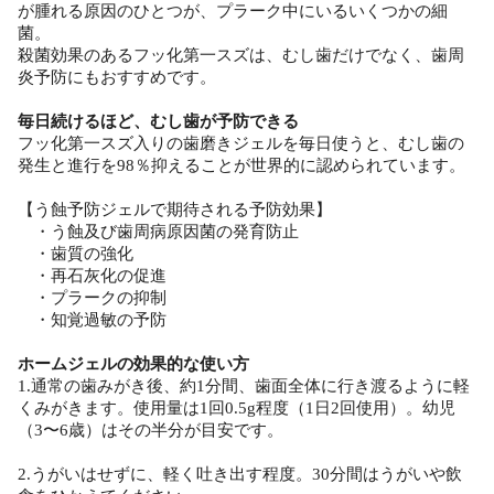
が腫れる原因のひとつが、プラーク中にいるいくつかの細
菌。
殺菌効果のあるフッ化第一スズは、むし歯だけでなく、歯周
炎予防にもおすすめです。
毎日続けるほど、むし歯が予防できる
フッ化第一スズ入りの歯磨きジェルを毎日使うと、むし歯の
発生と進行を98％抑えることが世界的に認められています。
【う蝕予防ジェルで期待される予防効果】
・う蝕及び歯周病原因菌の発育防止
・歯質の強化
・再石灰化の促進
・プラークの抑制
・知覚過敏の予防
ホームジェルの効果的な使い方
1.通常の歯みがき後、約1分間、歯面全体に行き渡るように軽
くみがきます。使用量は1回0.5g程度（1日2回使用）。幼児
（3〜6歳）はその半分が目安です。
2.うがいはせずに、軽く吐き出す程度。30分間はうがいや飲