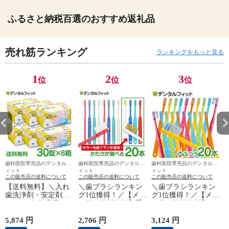
ふるさと納税百選のおすすめ返礼品
売れ筋ランキング
ランキングをもっと見る
1
2
3
位
位
位
歯科医院専売品のデンタルフ
歯科医院専売品のデンタルフ
歯科医院専売品のデンタルフ
ィット
ィット
ィット
この販売店の送料について
この販売店の送料について
この販売店の送料について
【送料無料】＼入れ
＼歯ブラシランキン
＼歯ブラシランキン
歯洗浄剤・安定剤ラ
グ1位獲得！／【メー
グ1位獲得！／【メー
ンキング1位獲得！／
ル便で送料無料】毛
ル便で送料無料】Ci
入れ歯洗浄剤 フィジ
のかたさが選べる 歯
PRO PLUS／Mふつ
エ
オクリーン キラリ 6
科専売品歯ブラシ
う／20本入り 日本製
5,874 円
2,706 円
3,124 円
5
箱セット(1箱/30粒)
Ci200シリーズ (Ci202
プロプラス T字ダブ