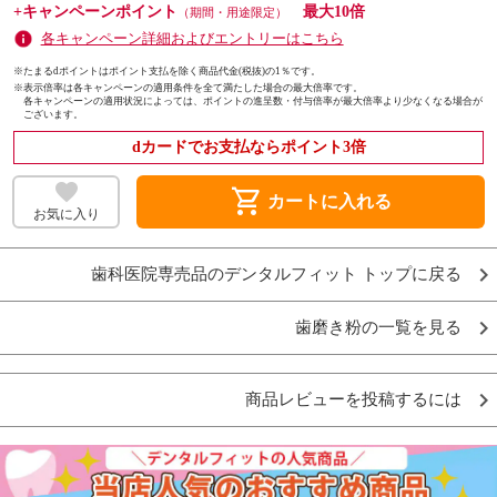
+キャンペーンポイント
最大10倍
（期間・用途限定）
各キャンペーン詳細およびエントリーはこちら
※たまるdポイントはポイント支払を除く商品代金(税抜)の1％です。
※
表示倍率は各キャンペーンの適用条件を全て満たした場合の最大倍率です。
各キャンペーンの適用状況によっては、ポイントの進呈数・付与倍率が最大倍率より少なくなる場合が
ございます。
dカードでお支払ならポイント3倍
shopping_cart
カートに入れる
お気に入り
歯科医院専売品のデンタルフィット トップに戻る
歯磨き粉の一覧を見る
商品レビューを投稿するには