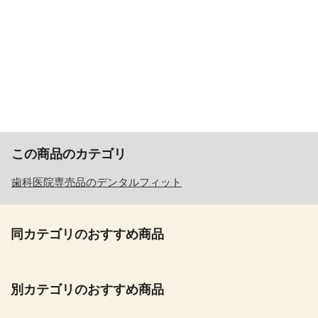
クター 口臭 介護 入れ歯 入れ歯洗浄剤 洗口液 舌ブラシ 舌ケア 舌ジェル 防災 食品 マスク 花
粉 ホワイトニング 美白 フッ素 フッ素濃度 予防 虫歯 虫歯予防 歯周病 歯周病予防 トレーニ
ング 美白 審美 お試し まとめ買い 一人暮らし 家族 定番 福袋 詰合せ ギフト 敬老の日 父の日
母の日 敬老の日 口腔ケア セット 贈り物 カタログ 人気 春夏秋冬 日常の贈り物 小学校 中学
校 高校 大学 社会人 幼稚園 プチギフト ゴールデンウィーク GW 帰省土産 こどもの日 プレゼ
ント 個包装 使いやすい 使いきり 老舗 おすすめ 兄弟 姉妹 おばあちゃん おじいちゃん 奥さ
ん 彼女 旦那さん 彼氏 先生 職場 先輩 後輩 同僚 取り寄せ 大切な人 重要 親 親父 高評価 高齢
忙しい
この商品のカテゴリ
歯科医院専売品のデンタルフィット
同カテゴリのおすすめ商品
別カテゴリのおすすめ商品