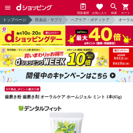
閲覧履歴
お気に入り
検索
カート
トップページ
医薬品・サプリ
ヘアケア・ボディケア
オーラ
8/9 時点_ポイント最大11倍
歯磨き粉 歯磨き剤 オーラルケア ホームジェル ミント 1本(65g)