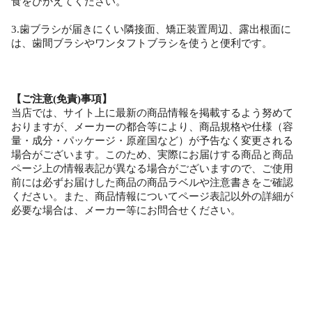
食をひかえてください。
3.歯ブラシが届きにくい隣接面、矯正装置周辺、露出根面に
は、歯間ブラシやワンタフトブラシを使うと便利です。
【ご注意(免責)事項】
当店では、サイト上に最新の商品情報を掲載するよう努めて
おりますが、メーカーの都合等により、商品規格や仕様（容
量・成分・パッケージ・原産国など）が予告なく変更される
場合がございます。このため、実際にお届けする商品と商品
ページ上の情報表記が異なる場合がございますので、ご使用
前には必ずお届けした商品の商品ラベルや注意書きをご確認
ください。また、商品情報についてページ表記以外の詳細が
必要な場合は、メーカー等にお問合せください。
歯科医院 歯科専売 歯科専売品 歯ブラシ 歯磨き 歯磨き粉 歯みがき粉 歯磨き剤 歯 矯正 歯肉
炎 歯肉炎予防 コンパクト 乳歯 フラット毛 ラウンド毛 超先細毛 オールテーパー毛 二段植毛
詰替え用 詰め替え用 ふつう やわらかめ かため オーラルケア デンタルケア 洗口 マウスウォ
ッシュ 歯間ブラシ デンタルフロス フロス デンタルリンス デンタルウォッシュ ジェル 乳幼
児 幼児 低学年 セルフケア キッズ キッズ歯ブラシ 子供向け 大人向け 子供用 大人用 キャラ