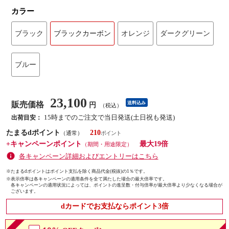
カラー
ブラック
ブラックカーボン
オレンジ
ダークグリーン
ブルー
23,100
販売価格
送料込み
円
（税込）
15時までのご注文で当日発送(土日祝も発送)
出荷目安：
たまるdポイント
210
（通常）
+キャンペーンポイント
最大19倍
（期間・用途限定）
各キャンペーン詳細およびエントリーはこちら
※たまるdポイントはポイント支払を除く商品代金(税抜)の1％です。
※
表示倍率は各キャンペーンの適用条件を全て満たした場合の最大倍率です。
各キャンペーンの適用状況によっては、ポイントの進呈数・付与倍率が最大倍率より少なくなる場合が
ございます。
dカードでお支払ならポイント3倍