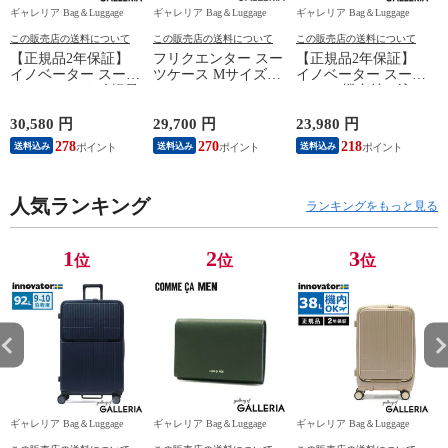
ギャレリア Bag＆Luggage
ギャレリア Bag＆Luggage
ギャレリア Bag＆Luggage
ギ
この販売店の送料について
この販売店の送料について
この販売店の送料について
【正規品2年保証】
フリクエンター スー
【正規品2年保証】
イノベーター スーツ
ツケース Mサイズ
イノベーター スーツ
ケース Lサイズ 軽量
FREQUENTER リエ
ケース 機内持ち込み
K
innovator キャリーケ
ーヴェ キャリーケー
フロントオープン 軽
ース suitcase ストッ
ス 52L 軽量 軽い 静
量 innovator キャリー
30,580 円
29,700 円
23,980 円
2
パー フロントポケッ
音 メンズ レディー
ケース ブランド 小
278
270
218
送料込み
送料込み
送料込み
ト キャリーバッグ
ス M TSロック 5泊 6
さめ Sサイズ ストッ
PC 静音 TSAロック
泊 旅行 出張 消臭 抗
パー TSAロック 3泊
旅行 9泊 10泊
菌 LIEVE 4輪キャリ
4泊 38L Extreme
水
Extreme Journey 92L
人気ランキング
ー 57cm 1-252
Journey Cabin INV50
ランキングをもっと見る
Large INV90
1
2
3
位
位
位
ギャレリア Bag＆Luggage
ギャレリア Bag＆Luggage
ギャレリア Bag＆Luggage
ギ