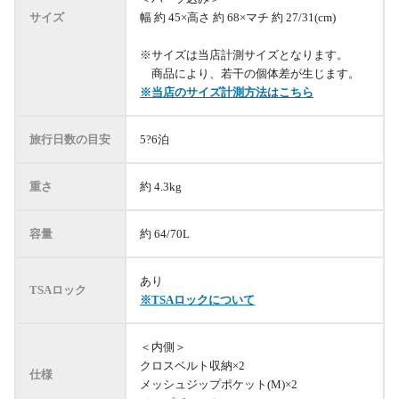
サイズ
幅 約 45×高さ 約 68×マチ 約 27/31(cm)
※サイズは当店計測サイズとなります。
商品により、若干の個体差が生じます。
※当店のサイズ計測方法はこちら
旅行日数の目安
5?6泊
重さ
約 4.3kg
容量
約 64/70L
あり
TSAロック
※TSAロックについて
＜内側＞
クロスベルト収納×2
仕様
メッシュジップポケット(M)×2