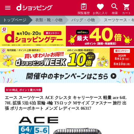
閲覧履歴
お気に入り
検索
カート
トップページ
衣類・靴・小物
バッグ・小物
スーツケース・
8/10 時点_ポイント最大20倍
エース スーツケース ACE クレスタ キャリーケース 軽量 ace 64L
70L 拡張 5泊 6泊 双輪 4輪 TSロック Mサイズ ファスナー 旅行 出
張 ポリカーボネート メンズ レディース 06317