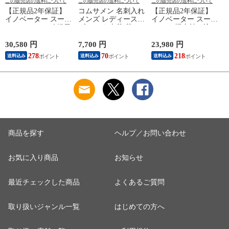
この販売店の送料について
この販売店の送料について
この販売店の送料について
【正規品2年保証】
コムサメン 名刺入れ
【正規品2年保証】
イノベーター スーツ
メンズ レディース
イノベーター スーツ
ケース Lサイズ 軽量
ブランド 本革 革
ケース 機内持ち込み
innovator キャリーケ
COMME CA MEN 薄
フロントオープン 軽
ース suitcase ストッ
型 スリム 軽量 おし
量 innovator キャリー
30,580 円
7,700 円
23,980 円
2
パー フロントポケッ
ゃれ バイカラー カ
ケース ブランド 小
278
70
218
送料込み
送料込み
送料込み
ト キャリーバッグ
ードケース カード入
さめ Sサイズ ストッ
PC 静音 TSAロック
れ ビジネス シンプ
パー TSAロック 3泊
旅行 9泊 10泊
ル 10代 20代 30代
4泊 38L Extreme
ー
Extreme Journey 92L
Cole 名刺入
Journey Cabin INV50
B
Large INV90
WCM6755
0
商品を探す
ヘルプ／お問い合わせ
お気に入り商品
お知らせ
最近チェックした商品
よくあるご質問
取り扱いジャンル一覧
はじめての方へ