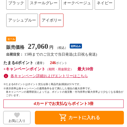
ブラック
スチールグレー
オークベージュ
ネイビー
アッシュブルー
アイボリー
セール
27,060
販売価格
送料込み
円
（税込）
15時までのご注文で当日発送(土日祝も発送)
出荷目安：
たまるdポイント
246
（通常）
+キャンペーンポイント
最大10倍
（期間・用途限定）
各キャンペーン詳細およびエントリーはこちら
※たまるdポイントはポイント支払を除く商品代金(税抜)の1％です。
※
表示倍率は各キャンペーンの適用条件を全て満たした場合の最大倍率です。
各キャンペーンの適用状況によっては、ポイントの進呈数・付与倍率が最大倍率より少なくなる場合が
ございます。
dカードでお支払ならポイント3倍
shopping_cart
カートに入れる
お気に入り