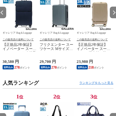
ギャレリア Bag＆Luggage
ギャレリア Bag＆Luggage
ギャレリア Bag＆Luggage
ギ
この販売店の送料について
この販売店の送料について
この販売店の送料について
【正規品2年保証】
フリクエンター スー
【正規品2年保証】
イノベーター スーツ
ツケース Mサイズ
イノベーター スーツ
ケース Lサイズ 軽量
FREQUENTER リエ
ケース 機内持ち込み
K
innovator キャリーケ
ーヴェ キャリーケー
フロントオープン 軽
ース suitcase ストッ
ス 52L 軽量 軽い 静
量 innovator キャリー
30,580 円
29,700 円
23,980 円
2
パー フロントポケッ
音 メンズ レディー
ケース ブランド 小
278
270
218
送料込み
送料込み
送料込み
ト キャリーバッグ
ス M TSロック 5泊 6
さめ Sサイズ ストッ
PC 静音 TSAロック
泊 旅行 出張 消臭 抗
パー TSAロック 3泊
旅行 9泊 10泊
菌 LIEVE 4輪キャリ
4泊 38L Extreme
水
Extreme Journey 92L
人気ランキング
ー 57cm 1-252
Journey Cabin INV50
ランキングをもっと見る
Large INV90
1
2
3
位
位
位