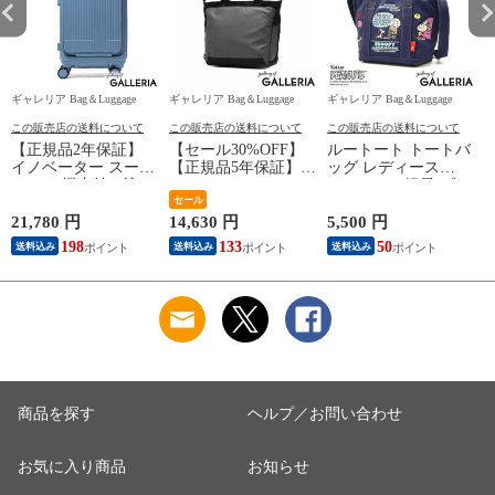
ギャレリア Bag＆Luggage
ギャレリア Bag＆Luggage
ギャレリア Bag＆Luggage
ギ
この販売店の送料について
この販売店の送料について
この販売店の送料について
【正規品2年保証】
【セール30%OFF】
ルートート トートバ
イノベーター スーツ
【正規品5年保証】
ッグ レディース
A
ケース 機内持ち込み
エースジーン トート
ROOTOTE 軽量 ブラ
軽量 innovator キャリ
バッグ メンズ レデ
セール
ンド 小さめ トート
ーケース suitcase 小
ィース A4 ファスナ
バッグ A5 おしゃれ
21,780 円
14,630 円
5,500 円
7
さめ Sサイズ フロン
ー付き 大きめ
シンプル PEANUTS
198
133
50
送料込み
送料込み
送料込み
トポケット ストッパ
ace.GENE ビジネス
スヌーピー ピーナッ
ー TSAロック 2泊 3
カジュアル ブランド
ツ ショルダー 2WAY
泊 Extreme Journey
通勤 20L 撥水 横 ビ
トート デリ IP.デリ.
21L Coin-Locker
ジネストート PC 14
シシュウ.Peanuts-0M
INV30
インチ ラグレンティ
8419
Q
ス ビズ 68502
W
商品を探す
ヘルプ／お問い合わせ
お気に入り商品
お知らせ