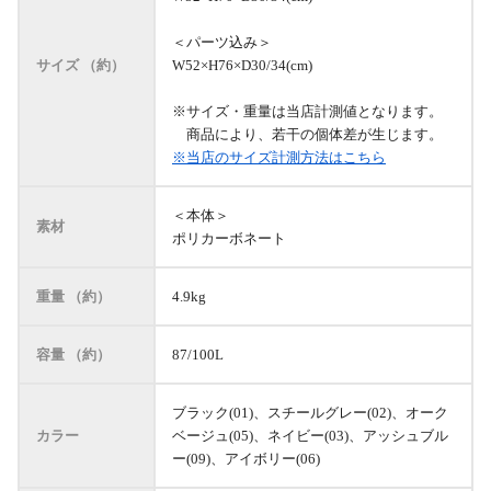
＜パーツ込み＞
サイズ （約）
W52×H76×D30/34(cm)
※サイズ・重量は当店計測値となります。
商品により、若干の個体差が生じます。
※当店のサイズ計測方法はこちら
＜本体＞
素材
ポリカーボネート
重量 （約）
4.9kg
容量 （約）
87/100L
ブラック(01)、スチールグレー(02)、オーク
カラー
ベージュ(05)、ネイビー(03)、アッシュブル
ー(09)、アイボリー(06)