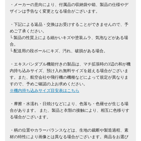
・メーカーの意向により、付属品の収納袋や箱、製品の仕様やデ
ザインは予告なく変更となる場合がございます。
・下記による返品・交換はお受けすることができませんので、予
めご了承ください。
└ 製品の性質上による細かいキズや塗装ムラ、気泡などがある場
合。
└ 配送用の段ボールにキズ、汚れ、破損がある場合。
・エキスパンダブル機能付きの製品は、マチ拡張時の3辺の和が機
内持ち込みサイズ、預け入れ無料サイズを超える場合がございま
す。また、航空会社や飛行機の機種などによって規定が異なりま
すので、予めご確認の上お求めください。
※機内持ち込みサイズ目安表はこちら
・摩擦・水濡れ・日焼けなどにより、色落ち・色褪せが生じる場
合があります。 また、製品と衣類の接触により、相互に色移りす
る場合がございます。
・柄の位置やカラーバランスなどは、生地の裁断や製造過程、素
材の特性により画像とは異なる場合がございます。商品をお選び