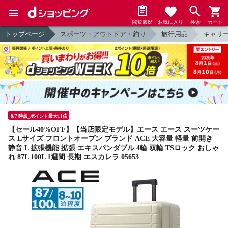
閲覧履歴
お気に入り
検索
カート
トップページ
スポーツ・アウトドア・釣り
旅行用品
キャリ
8/7 時点_ポイント最大11倍
【セール40%OFF】【当店限定モデル】エース エース スーツケー
ス Lサイズ フロントオープン ブランド ACE 大容量 軽量 前開き
静音 L 拡張機能 拡張 エキスパンダブル 4輪 双輪 TSロック おしゃ
れ 87L 100L 1週間 長期 エスカレラ 05653