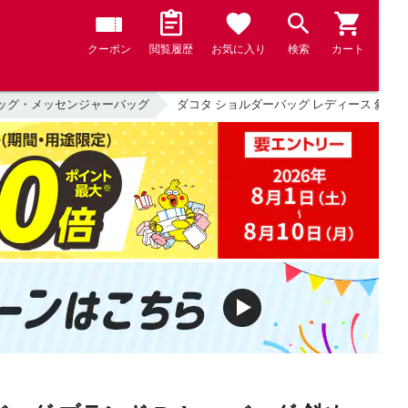
クーポン
閲覧履歴
お気に入り
検索
カート
ッグ・メッセンジャーバッグ
ダコタ ショルダーバッグ レディース 斜めがけバ