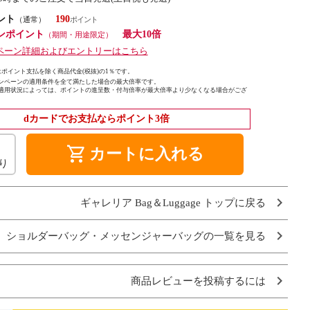
ント
190
（通常）
ンポイント
最大10倍
（期間・用途限定）
ペーン詳細およびエントリーはこちら
ポイント支払を除く商品代金(税抜)の1％です。
ンペーンの適用条件を全て満たした場合の最大倍率です。
適用状況によっては、ポイントの進呈数・付与倍率が最大倍率より少なくなる場合がござ
dカードでお支払ならポイント3倍
shopping_cart
カートに入れる
り
ギャレリア Bag＆Luggage トップに戻る
ショルダーバッグ・メッセンジャーバッグの一覧を見る
商品レビューを投稿するには