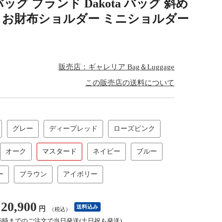
 ブランド Dakota バッグ 斜め
羊革 お財布ショルダー ミニショルダー
販売店：ギャレリア Bag＆Luggage
この販売店の送料について
グレー
ディープレッド
ローズピンク
オーク
マスタード
ネイビー
ブルー
ー
ブラウン
アイボリー
20,900
送料込み
円
（税込）
15時までのご注文で当日発送(土日祝も発送)