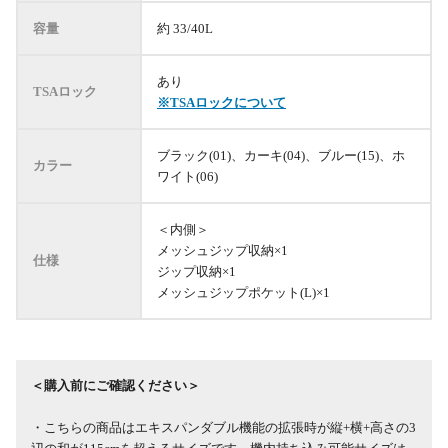
容量
約 33/40L
あり
TSAロック
※TSAロックについて
ブラック(01)、カーキ(04)、ブルー(15)、ホ
カラー
ワイト(06)
＜内側＞
メッシュジップ収納×1
仕様
ジップ収納×1
メッシュジップポケット(L)×1
＜購入前にご確認ください＞
・こちらの商品はエキスパンダブル機能の拡張時が縦+横+高さの3