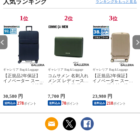
Extreme Journey 92L
人気ランキング
ー 57cm 1-252
Journey Cabin INV50
ランキングをもっと見る
Large INV90
1
2
3
位
位
位
ギャレリア Bag＆Luggage
ギャレリア Bag＆Luggage
ギャレリア Bag＆Luggage
ギ
【正規品2年保証】
コムサメン 名刺入れ
【正規品2年保証】
イノベーター スーツ
メンズ レディース
イノベーター スーツ
ケース Lサイズ 軽量
ブランド 本革 革
ケース 機内持ち込み
innovator キャリーケ
COMME CA MEN 薄
フロントオープン 軽
ース suitcase ストッ
型 スリム 軽量 おし
量 innovator キャリー
30,580 円
7,700 円
23,980 円
2
パー フロントポケッ
ゃれ バイカラー カ
ケース ブランド 小
278
70
218
送料込み
送料込み
送料込み
ト キャリーバッグ
ードケース カード入
さめ Sサイズ ストッ
3
PC 静音 TSAロック
れ ビジネス シンプ
パー TSAロック 3泊
旅行 9泊 10泊
ル 10代 20代 30代
4泊 38L Extreme
Extreme Journey 92L
Cole 名刺入
Journey Cabin INV50
ー
Large INV90
WCM6755
B
0