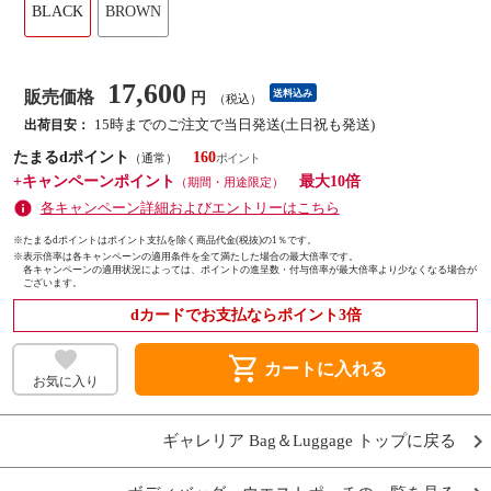
BLACK
BROWN
17,600
販売価格
送料込み
円
（税込）
15時までのご注文で当日発送(土日祝も発送)
出荷目安：
たまるdポイント
160
（通常）
+キャンペーンポイント
最大10倍
（期間・用途限定）
各キャンペーン詳細およびエントリーはこちら
※たまるdポイントはポイント支払を除く商品代金(税抜)の1％です。
※
表示倍率は各キャンペーンの適用条件を全て満たした場合の最大倍率です。
各キャンペーンの適用状況によっては、ポイントの進呈数・付与倍率が最大倍率より少なくなる場合が
ございます。
dカードでお支払ならポイント3倍
shopping_cart
カートに入れる
お気に入り
ギャレリア Bag＆Luggage トップに戻る