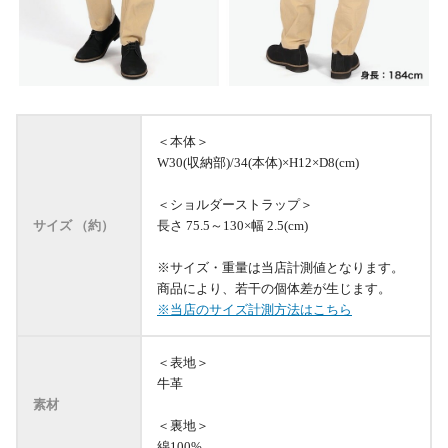
＜本体＞
W30(収納部)/34(本体)×H12×D8(cm)
＜ショルダーストラップ＞
サイズ （約）
長さ 75.5～130×幅 2.5(cm)
※サイズ・重量は当店計測値となります。
商品により、若干の個体差が生じます。
※当店のサイズ計測方法はこちら
＜表地＞
牛革
素材
＜裏地＞
綿100%