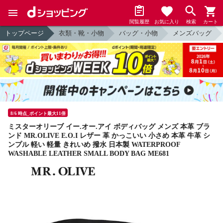
閲覧履歴
お気に入り
検索
カート
トップページ
衣類・靴・小物
バッグ・小物
メンズバッグ
8/6 時点_ポイント最大11倍
ミスターオリーブ イー.オー.アイ ボディバッグ メンズ 本革 ブラ
ンド MR.OLIVE E.O.I レザー 革 かっこいい 小さめ 本革 牛革 シ
ンプル 軽い 軽量 きれいめ 撥水 日本製 WATERPROOF
WASHABLE LEATHER SMALL BODY BAG ME681