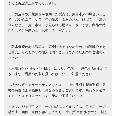
予めご確認の上お求めください。
・天然皮革や天然素材を使用した製品は、素材本来の風合いとし
てキズや色ムラ、シワ、色の濃淡、素材の割れ、けば立ち、形の
歪みなど、一点一点違いが見られる場合がございます。商品の特
性としてご理解の上、お楽しみください。
・防水機能がある製品は、完全防水ではないため、縫製部分であ
る針穴からなどの水の侵入は防ぐことはできませんのでご注意く
ださい。
・水濡れ(雨・汗など)や日焼けにより、色落ち、退色する恐れがご
ざいます。商品のお取り扱いには十分にご注意ください。
・柄の位置やカラーバランスなどは、生地の裁断や製造過程、素
材の特性により画像とは異なる場合がございます。商品をお選び
することはできませんので、予めご了承ください。
・ダブルジップファスナーの商品につきましては、ファスナーの
構造上、順目、逆目が存在しており、片方(逆目)に多少の引っ掛か