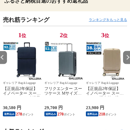
ふるさと納税百選のおすすめ返礼品
売れ筋ランキング
ランキングをもっと見る
1
2
3
位
位
位
ギャレリア Bag＆Luggage
ギャレリア Bag＆Luggage
ギャレリア Bag＆Luggage
ギ
【正規品2年保証】
フリクエンター スー
【正規品2年保証】
イノベーター スーツ
ツケース Mサイズ
イノベーター スーツ
ケース Lサイズ 軽量
FREQUENTER リエ
ケース 機内持ち込み
K
innovator キャリーケ
ーヴェ キャリーケー
フロントオープン 軽
ース suitcase ストッ
ス 52L 軽量 軽い 静
量 innovator キャリー
30,580 円
29,700 円
23,980 円
2
パー フロントポケッ
音 メンズ レディー
ケース ブランド 小
278
270
218
送料込み
送料込み
送料込み
ト キャリーバッグ
ス M TSロック 5泊 6
さめ Sサイズ ストッ
PC 静音 TSAロック
泊 旅行 出張 消臭 抗
パー TSAロック 3泊
旅行 9泊 10泊
菌 LIEVE 4輪キャリ
4泊 38L Extreme
水