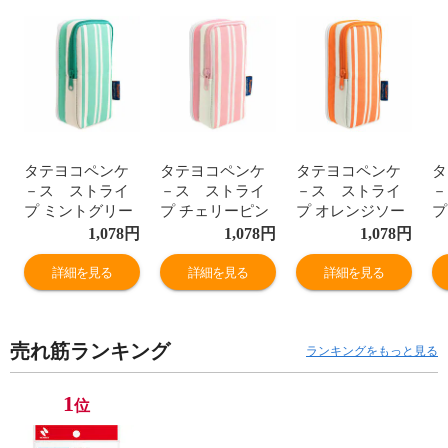
タテヨコペンケ
タテヨコペンケ
タテヨコペンケ
タ
－ス ストライ
－ス ストライ
－ス ストライ
－
プ ミントグリー
プ チェリーピン
プ オレンジソー
プ
ン
ク
ダ
1,078
円
1,078
円
1,078
円
詳細を見る
詳細を見る
詳細を見る
売れ筋ランキング
ランキングをもっと見る
1
位