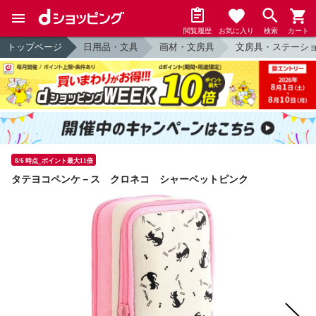
閲覧履歴
お気に入り
検索
カート
トップページ
日用品・文具
画材・文房具
文房具・ステーシ
8/6 時点_ポイント最大11倍
タテヨコペンケ－ス クロネコ シャーベットピンク