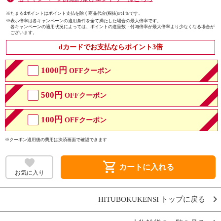
※たまるdポイントはポイント支払を除く商品代金(税抜)の1％です。
※
表示倍率は各キャンペーンの適用条件を全て満たした場合の最大倍率です。
各キャンペーンの適用状況によっては、ポイントの進呈数・付与倍率が最大倍率より少なくなる場合が
ございます。
dカードでお支払ならポイント3倍
1000円
OFFクーポン
500円
OFFクーポン
100円
OFFクーポン
※クーポン適用後の費用は決済画面で確認できます
shopping_cart
カートに入れる
お気に入り
HITUBOKUKENSI トップに戻る