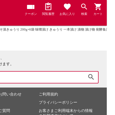
クーポン
閲覧履歴
お気に入り
検索
カート
そ漬きゅうり 200g×6袋 味噌漬け きゅうり 一本漬け 漬物 漬け物 発酵食品
は、
けます。
検索
お問い合わせ
ご利用規約
プライバシーポリシー
ご質問
お客さまご利用端末からの情報