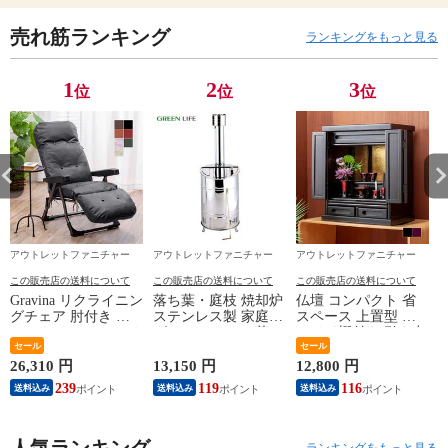
売れ筋ランキング
ランキングをもっと見る
1
2
3
位
位
位
アウトレットファニチャー
アウトレットファニチャー
アウトレットファニチャー
この販売店の送料について
この販売店の送料について
この販売店の送料について
Gravina リクライニン
落ち葉・庭枝 焼却炉
仏壇 コンパクト 省
グチェア 肘付き リ
ステンレス製 家庭用
スペース 上置型 ス
ラックスチェア ハイ
グリーンライフ 落ち
ライド棚付き 引き出
バック フットレスト
セール
葉焼却器
し付き 木製上置仏壇
セール
付き くつろぎのリク
黒檀調 紫檀調 完成
26,310 円
13,150 円
12,800 円
6
ライニングアームチ
品
239
119
116
送料込み
送料込み
送料込み
ェアEX ラウンジチ
ェア パーソナルチェ
ア テレショッピング
放送商品 dショッピ
人気ランキング
ランキングをもっと見る