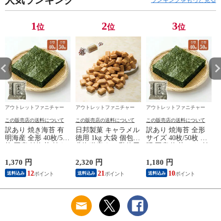
ング 出品協賛価格
1
2
3
位
位
位
アウトレットファニチャー
アウトレットファニチャー
アウトレットファニチャー
この販売店の送料について
この販売店の送料について
この販売店の送料について
訳あり 焼き海苔 有
日邦製菓 キャラメル
訳あり 焼海苔 全形
明海産 全形 40枚/50
徳用 1kg 大袋 個包装
サイズ 40枚/50枚 有
枚 国産 焼海苔 焼き
北海道産 れん乳使用
明 国産 海苔 のり 焼
のり 全形サイズ 50
ミルクキャラメル コ
海苔 焼のり 焼きの
枚入り 大容量 海苔
ーヒーキャラメル 国
り 焼き海苔 メール
1,370 円
2,320 円
1,180 円
2
のり 有明産 焼のり
産 お菓子 おやつ
便
12
21
10
送料込み
送料込み
送料込み
老舗 目利き おにぎ
り 手巻き寿司 お弁
当 刻み海苔 訳アリ
お買い得 ミネラル
栄養 備蓄 常備食