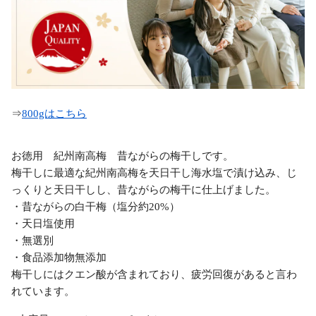
⇒
800gはこちら
お徳用 紀州南高梅 昔ながらの梅干しです。
梅干しに最適な紀州南高梅を天日干し海水塩で漬け込み、じ
っくりと天日干しし、昔ながらの梅干に仕上げました。
・昔ながらの白干梅（塩分約20%）
・天日塩使用
・無選別
・食品添加物無添加
梅干しにはクエン酸が含まれており、疲労回復があると言わ
れています。