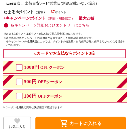
出荷目安5～14営業日(別途記載がない場合)
出荷目安：
たまるdポイント
67
（通常）
+キャンペーンポイント
最大29倍
（期間・用途限定）
各キャンペーン詳細およびエントリーはこちら
※たまるdポイントはポイント支払を除く商品代金(税抜)の1％です。
※
表示倍率は各キャンペーンの適用条件を全て満たした場合の最大倍率です。
各キャンペーンの適用状況によっては、ポイントの進呈数・付与倍率が最大倍率より少なくなる場合が
ございます。
dカードでお支払ならポイント3倍
1000円
OFFクーポン
500円
OFFクーポン
100円
OFFクーポン
※クーポン適用後の費用は決済画面で確認できます
shopping_cart
カートに入れる
お気に入り