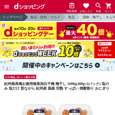
閲覧履歴
お気に入り
検索
カート
トップページ
食品・飲料・グルメ
食品
漬物・梅干し・キム
8/10 時点_ポイント最大30倍
紀州南高梅お徳用無添加白干梅 梅干し 1600g(400g×4パック) 塩の
み 塩だけ 昔ながら 紀州産 国産 完熟 すっぱい 焼酎割り おにぎり