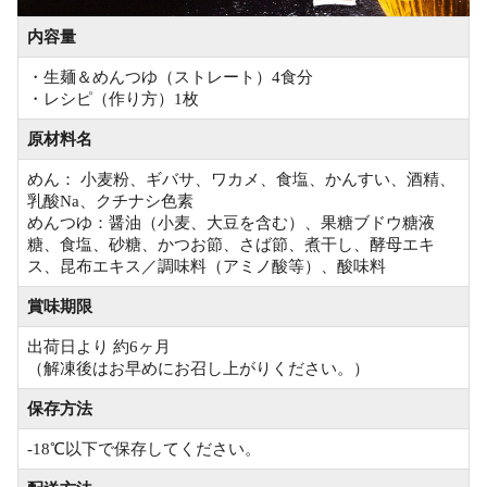
内容量
・生麺＆めんつゆ（ストレート）4食分
・レシピ（作り方）1枚
原材料名
めん： 小麦粉、ギバサ、ワカメ、食塩、かんすい、酒精、
乳酸Na、クチナシ色素
めんつゆ：醤油（小麦、大豆を含む）、果糖ブドウ糖液
糖、食塩、砂糖、かつお節、さば節、煮干し、酵母エキ
ス、昆布エキス／調味料（アミノ酸等）、酸味料
賞味期限
出荷日より 約6ヶ月
（解凍後はお早めにお召し上がりください。）
保存方法
-18℃以下で保存してください。