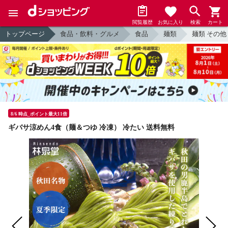
閲覧履歴
お気に入り
検索
カート
トップページ
食品・飲料・グルメ
食品
麺類
麺類 その他
8/6 時点_ポイント最大11倍
ギバサ涼めん4食（麺＆つゆ 冷凍） 冷たい 送料無料