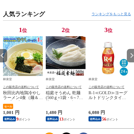
人気ランキング
ランキングをもっと見る
1
2
3
位
位
位
林泉堂
林泉堂
林泉堂
この販売店の送料について
この販売店の送料について
この販売店の送料について
秋田比内地鶏冷やし
稲庭そうめん 乾麺
R-1≪GOLD≫ヨーグ
ラーメン4食（麺＆ス
(560ｇ×1袋・6～7人
ルトドリンクタイプ
ープ） 冷たいポスト
前） 冷たい ポスト
112ml×24本
投函便 送料無料
セール
投函便 送料無料
1,001 円
1,480 円
6,080 円
7
9
13
56
送料込み
送料込み
送料込み