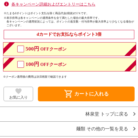
各キャンペーン詳細およびエントリーはこちら
※たまるdポイントはポイント支払を除く商品代金(税抜)の1％です。
※
表示倍率は各キャンペーンの適用条件を全て満たした場合の最大倍率です。
各キャンペーンの適用状況によっては、ポイントの進呈数・付与倍率が最大倍率より少なくなる場合が
ございます。
dカードでお支払ならポイント3倍
500円
OFFクーポン
100円
OFFクーポン
※クーポン適用後の費用は決済画面で確認できます
shopping_cart
カートに入れる
お気に入り
林泉堂 トップに戻る
麺類 その他の一覧を見る