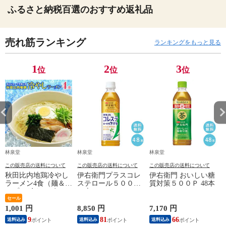
ふるさと納税百選のおすすめ返礼品
売れ筋ランキング
ランキングをもっと見る
1
2
3
位
位
位
林泉堂
林泉堂
林泉堂
この販売店の送料について
この販売店の送料について
この販売店の送料について
秋田比内地鶏冷やし
伊右衛門プラスコレ
伊右衛門 おいしい糖
ラーメン4食（麺＆ス
ステロール５００Ｐ
質対策５００Ｐ 48本
ープ） 冷たいポスト
48本
1
投函便 送料無料
セール
1,001 円
8,850 円
7,170 円
6
9
81
66
送料込み
送料込み
送料込み