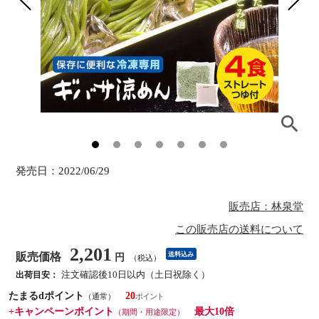
発売日：
2022/06/29
販売店：林泉堂
この販売店の送料について
2,201
販売価格
送料込み
円
（税込）
注文確認後10日以内（土日祝除く）
出荷目安：
たまるdポイント
20
（通常）
+キャンペーンポイント
最大10倍
（期間・用途限定）