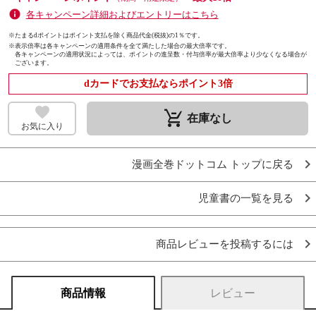
各キャンペーン詳細およびエントリーはこちら
※たまるdポイントはポイント支払を除く商品代金(税抜)の1％です。
※
表示倍率は各キャンペーンの適用条件を全て満たした場合の最大倍率です。
各キャンペーンの適用状況によっては、ポイントの進呈数・付与倍率が最大倍率より少なくなる場合が
ございます。
dカードでお支払ならポイント3倍
remove_shopping_cart
在庫なし
お気に入り
漫画全巻ドットコム トップに戻る
児童書の一覧を見る
商品レビューを投稿するには
商品情報
レビュー