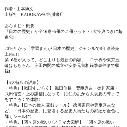
作者 : 山本博文
出版社 : KADOKAWA/角川書店
あらすじ・概要 :
『日本の歴史』が全16巻+5冊の21冊セット・5大特典つきに超
進化!!
2016年から「学習まんが 日本の歴史」ジャンルで8年連続売
上No.1!
第16巻が入って、どこよりも最新の内容。コロナ禍や東京五
輪はもちろん、岸田内閣の成立や安倍元首相銃撃事件まで収
録!
【5大特典の詳細】
・特典1【戦国すごろく】 織田信長・豊臣秀吉・徳川家康・
武田信玄・上杉謙信になって、応仁の乱から大阪夏の陣まで
をすごろくで体験!
・特典2【日本の偉人 家紋シール】 徳川家康や豊臣秀吉な
ど、『日本の歴史』に登場する歴史人物たちの家紋が金色に
輝くシールに!
・特典3【関ヶ原の戦いパノラマ大図解】 「関ヶ原の戦い」