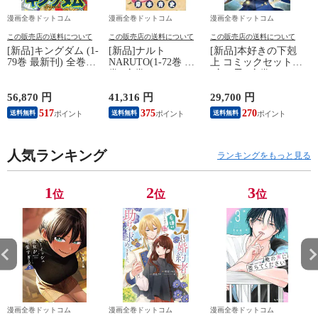
漫画全巻ドットコム
漫画全巻ドットコム
漫画全巻ドットコム
この販売店の送料について
この販売店の送料について
この販売店の送料について
[新品]キングダム (1-
[新品]ナルト
[新品]本好きの下剋
79巻 最新刊) 全巻セ
NARUTO(1-72巻 全
上 コミックセット
ット
巻) 全巻セット
(全45冊) 全巻セット
56,870 円
41,316 円
29,700 円
1
517
375
270
送料無料
送料無料
送料無料
人気ランキング
ランキングをもっと見る
1
2
3
位
位
位
漫画全巻ドットコム
漫画全巻ドットコム
漫画全巻ドットコム