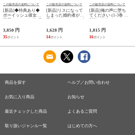
この販売店の送料について
この販売店の送料について
この販売店の送料について
[新品]◆特典あり◆
[新品]リスになって
[新品]俺の声に堕ち
ボーイッシュ彼女が
しまった婚約者が、
てください (1-3巻 最
可愛すぎる (1-5巻 最
毛嫌いしていたはず
新刊) 全巻セット
新刊)[ポストカード5
の私に助けを求めて
種付] 全巻セット
きました。 (1-2巻 最
3,850 円
1,628 円
1,815 円
2
新刊) 全巻セット
35
14
16
2
商品を探す
ヘルプ／お問い合わせ
お気に入り商品
お知らせ
最近チェックした商品
よくあるご質問
取り扱いジャンル一覧
はじめての方へ