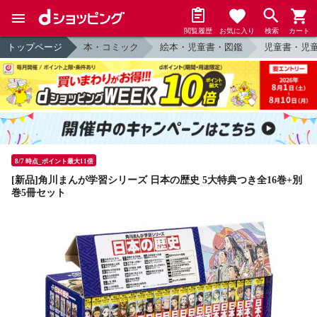
閲覧履歴
お気に入り
検索
カート
トップページ
本・コミック
絵本・児童書・図鑑
児童書・児
8/7 時点_ポイント最大11倍
[新品]角川まんが学習シリーズ 日本の歴史 5大特典つき全16巻+別
巻5冊セット