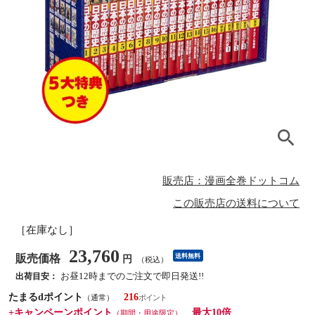
販売店：漫画全巻ドットコム
この販売店の送料について
［在庫なし］
23,760
販売価格
送料無料
円
（税込）
お昼12時までのご注文で即日発送!!
出荷目安：
たまるdポイント
216
（通常）
+キャンペーンポイント
最大10倍
（期間・用途限定）