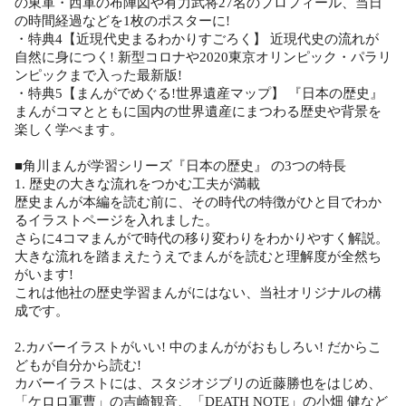
の東軍・西軍の布陣図や有力武将27名のプロフィール、当日
の時間経過などを1枚のポスターに!
・特典4【近現代史まるわかりすごろく】 近現代史の流れが
自然に身につく! 新型コロナや2020東京オリンピック・パラリ
ンピックまで入った最新版!
・特典5【まんがでめぐる!世界遺産マップ】 『日本の歴史』
まんがコマとともに国内の世界遺産にまつわる歴史や背景を
楽しく学べます。
■角川まんが学習シリーズ『日本の歴史』 の3つの特長
1. 歴史の大きな流れをつかむ工夫が満載
歴史まんが本編を読む前に、その時代の特徴がひと目でわか
るイラストページを入れました。
さらに4コマまんがで時代の移り変わりをわかりやすく解説。
大きな流れを踏まえたうえでまんがを読むと理解度が全然ち
がいます!
これは他社の歴史学習まんがにはない、当社オリジナルの構
成です。
2.カバーイラストがいい! 中のまんががおもしろい! だからこ
どもが自分から読む!
カバーイラストには、スタジオジブリの近藤勝也をはじめ、
「ケロロ軍曹」の吉崎観音、「DEATH NOTE」の小畑 健など