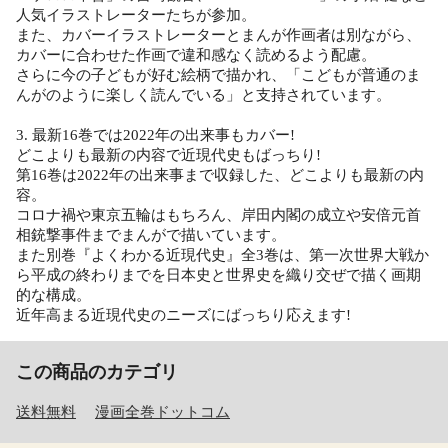
人気イラストレーターたちが参加。
また、カバーイラストレーターとまんが作画者は別ながら、
カバーに合わせた作画で違和感なく読めるよう配慮。
さらに今の子どもが好む絵柄で描かれ、「こどもが普通のま
んがのように楽しく読んでいる」と支持されています。
3. 最新16巻では2022年の出来事もカバー!
どこよりも最新の内容で近現代史もばっちり!
第16巻は2022年の出来事まで収録した、どこよりも最新の内
容。
コロナ禍や東京五輪はもちろん、岸田内閣の成立や安倍元首
相銃撃事件までまんがで描いています。
また別巻『よくわかる近現代史』全3巻は、第一次世界大戦か
ら平成の終わりまでを日本史と世界史を織り交ぜで描く画期
的な構成。
近年高まる近現代史のニーズにばっちり応えます!
この商品のカテゴリ
送料無料
漫画全巻ドットコム