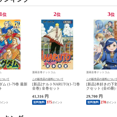
1
2
3
位
位
位
ム
漫画全巻ドットコム
漫画全巻ドットコム
について
この販売店の送料について
この販売店の送料につい
ム (1-79巻 最新
[新品]ナルトNARUTO(1-72巻
[新品]本好きの下
ト
全巻) 全巻セット
クセット (全45冊
41,316 円
29,700 円
375
270
送料無料
送料無料