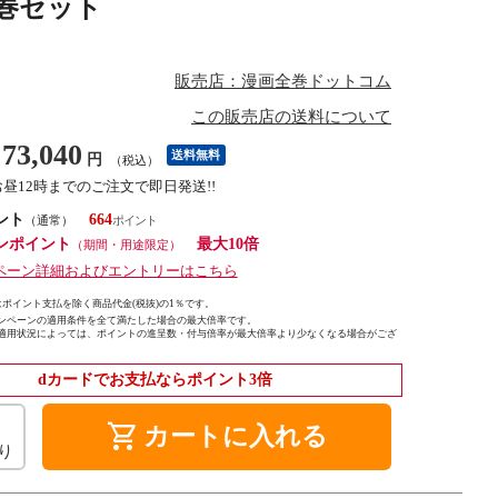
全巻セット
販売店：漫画全巻ドットコム
この販売店の送料について
73,040
送料無料
円
（税込）
お昼12時までのご注文で即日発送!!
ント
664
（通常）
ンポイント
最大10倍
（期間・用途限定）
ペーン詳細およびエントリーはこちら
ポイント支払を除く商品代金(税抜)の1％です。
ンペーンの適用条件を全て満たした場合の最大倍率です。
適用状況によっては、ポイントの進呈数・付与倍率が最大倍率より少なくなる場合がござ
dカードでお支払ならポイント3倍
shopping_cart
カートに入れる
り