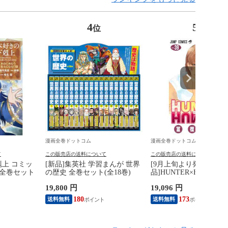
4
5
位
位
漫画全巻ドットコム
漫画全巻ドットコム
て
この販売店の送料について
この販売店の送料について
剋上 コミッ
[新品]集英社 学習まんが 世界
[9月上旬より発送予定][
) 全巻セット
の歴史 全巻セット(全18巻)
品]HUNTER×HUNTER
ー×ハンター (1-39巻 最
19,800 円
19,096 円
全巻セット [入荷予約]
180
173
送料無料
送料無料