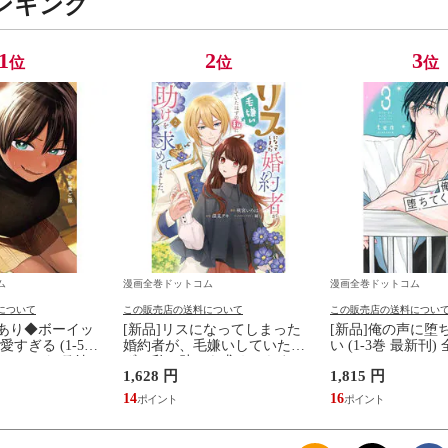
ンキング
1
2
3
位
位
位
ム
漫画全巻ドットコム
漫画全巻ドットコム
について
この販売店の送料について
この販売店の送料につい
典あり◆ボーイッ
[新品]リスになってしまった
[新品]俺の声に堕
すぎる (1-5巻
婚約者が、毛嫌いしていたは
い (1-3巻 最新刊
トカード5種付]
ずの私に助けを求めてきまし
1,628 円
1,815 円
た。 (1-2巻 最新刊) 全巻セッ
ト
14
16