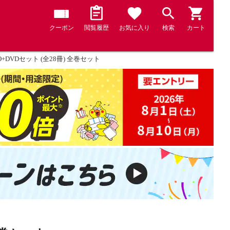
クーポン
閲覧履歴
お気に入り
検索
カート
+DVDセット (全28冊) 全巻セット