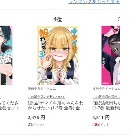
ランキングをもっと見る
4
5
位
位
漫画全巻ドットコム
漫画全巻ドットコム
て
この販売店の送料について
この販売店の送料について
ちてくださ
[新品]ナマイキ旭ちゃんをわ
[新品]織田ちゃんと明
) 全巻セット
からせたい (1-3巻 全巻) 全巻
(1-7巻 最新刊) 全巻セ
セット
2,376 円
5,511 円
21
50