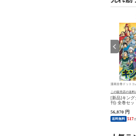
9
10
位
位
ットコム
漫画全巻ドットコム
漫画全巻ドットコ
の送料について
この販売店の送料について
この販売店の送料
]◆特典あり◆地政学ボ
[新品]キングダム(51-60巻) 全
[新品]キングダ
 ～国がサラリーマンに
巻セット
刊) 全巻セッ
く会社～ (1-9巻 最新
 円
7,150 円
56,870 円
刺イラストカード7種付]
ット
94
65
517
送料無料