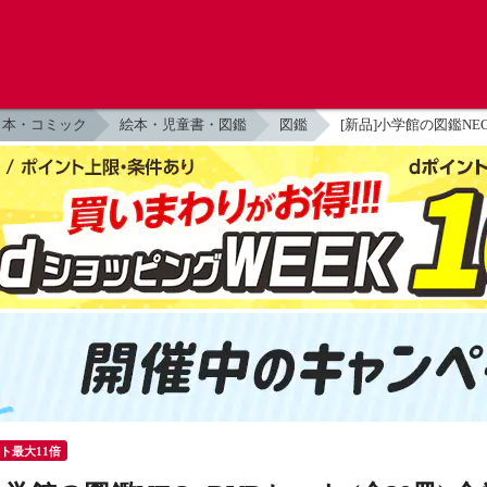
本・コミック
絵本・児童書・図鑑
図鑑
[新品]小学館の図鑑NEO
ント最大11倍