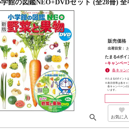
小学館の図鑑NEO+DVDセット (全28冊) 
販売価格
出荷目安：
たまるdポイ
+キャンペー
各キャン
※たまるdポイントは
※
表示倍率は各キャ
各キャンペーンの
います。
お気に入