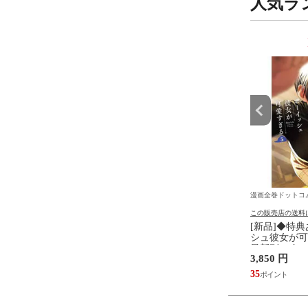
人気ラ
9
10
位
位
ットコム
漫画全巻ドットコム
漫画全巻ドットコ
の送料について
この販売店の送料について
この販売店の送料
ングダム (1-79巻 最新
[新品]お気楽領主の楽しい領
[新品]◆特
巻セット
地防衛 (1-8巻 最新刊) 全巻セ
シュ彼女が可愛
ット
最新刊)[ポス
 円
6,215 円
3,850 円
全巻セット
517
56
35