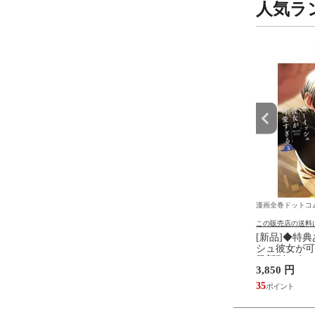
人気ラ
9
10
位
位
ットコム
漫画全巻ドットコム
漫画全巻ドットコ
の送料について
この販売店の送料について
この販売店の送料
旬より発送予定][新
[新品]キングダム (1-79巻 最新
[新品]◆特
TER×HUNTER ハンタ
刊) 全巻セット
シュ彼女が可愛
ー (1-39巻 最新刊)
最新刊)[ポス
 円
56,870 円
3,850 円
ト [入荷予約]
全巻セット
173
517
35
送料無料