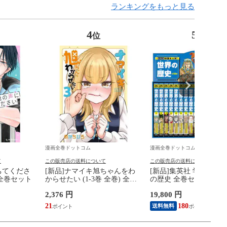
ランキングをもっと見る
4
5
位
位
漫画全巻ドットコム
漫画全巻ドットコム
て
この販売店の送料について
この販売店の送料について
ちてくださ
[新品]ナマイキ旭ちゃんをわ
[新品]集英社 学習まんが
) 全巻セット
からせたい (1-3巻 全巻) 全巻
の歴史 全巻セット(全18
セット
2,376 円
19,800 円
21
180
送料無料