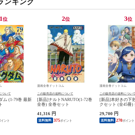
ランキング
1
2
3
位
位
位
ム
漫画全巻ドットコム
漫画全巻ドットコム
について
この販売店の送料について
この販売店の送料につい
ム (1-79巻 最新
[新品]ナルトNARUTO(1-72巻
[新品]本好きの下
ト
全巻) 全巻セット
クセット (全45冊
41,316 円
29,700 円
375
270
送料無料
送料無料