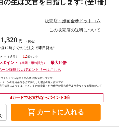
の生は文官を目指します! (全1冊)
販売店：漫画全巻ドットコム
この販売店の送料について
1,320
円
（税込）
お昼12時までのご注文で即日発送!!
ント
12
（通常）
ンポイント
最大10倍
（期間・用途限定）
ペーン詳細およびエントリーはこちら
ポイント支払を除く商品代金(税抜)の1％です。
ンペーンの適用条件を全て満たした場合の最大倍率です。
適用状況によっては、ポイントの進呈数・付与倍率が最大倍率より少なくなる場合がござ
dカードでお支払ならポイント3倍
shopping_cart
カートに入れる
り