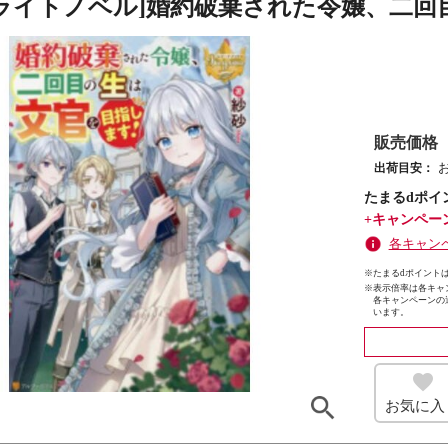
][ライトノベル]婚約破棄された令嬢、二回目
販売価格
出荷目安：
たまるdポイ
+キャンペー
各キャン
※たまるdポイントは
※
表示倍率は各キャ
各キャンペーンの
います。
お気に入