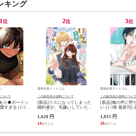
ンキング
1
2
3
位
位
位
ム
漫画全巻ドットコム
漫画全巻ドットコム
について
この販売店の送料について
この販売店の送料につい
典あり◆ボーイッ
[新品]リスになってしまった
[新品]俺の声に堕
すぎる (1-5巻
婚約者が、毛嫌いしていたは
い (1-3巻 最新刊
トカード5種付]
ずの私に助けを求めてきまし
1,628 円
1,815 円
た。 (1-2巻 最新刊) 全巻セッ
ト
14
16