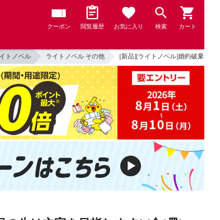
クーポン
閲覧履歴
お気に入り
検索
カート
イトノベル
ライトノベル その他
[新品][ライトノベル]婚約破棄され