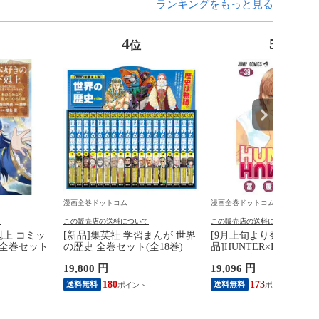
ランキングをもっと見る
4
5
位
位
漫画全巻ドットコム
漫画全巻ドットコム
て
この販売店の送料について
この販売店の送料について
剋上 コミッ
[新品]集英社 学習まんが 世界
[9月上旬より発送予定][
) 全巻セット
の歴史 全巻セット(全18巻)
品]HUNTER×HUNTER
ー×ハンター (1-39巻 最
19,800 円
19,096 円
全巻セット [入荷予約]
180
173
送料無料
送料無料