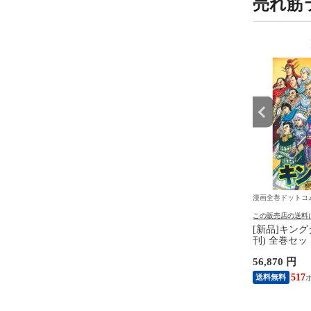
売れ筋
9
10
位
位
ットコム
漫画全巻ドットコム
漫画全巻ドットコ
の送料について
この販売店の送料について
この販売店の送料
しなのんちのいくる (1-
[新品]◆特典あり◆地政学ボ
[新品]キングダ
新刊) 全巻セット
ーイズ ～国がサラリーマンに
刊) 全巻セッ
なって働く会社～ (1-9巻 最新
 円
10,345 円
56,870 円
刊)[名刺イラストカード7種付]
全巻セット
98
94
517
送料無料
送料無料