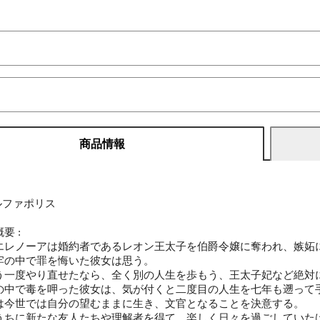
商品情報
アルファポリス
要 :
エレノーアは婚約者であるレオン王太子を伯爵令嬢に奪われ、嫉妬
牢の中で罪を悔いた彼女は思う。
う一度やり直せたなら、全く別の人生を歩もう、王太子妃など絶対
の中で毒を呷った彼女は、気が付くと二度目の人生を七年も遡って
は今世では自分の望むままに生き、文官となることを決意する。
うちに新たな友人たちや理解者を得て、楽しく日々を過ごしていた