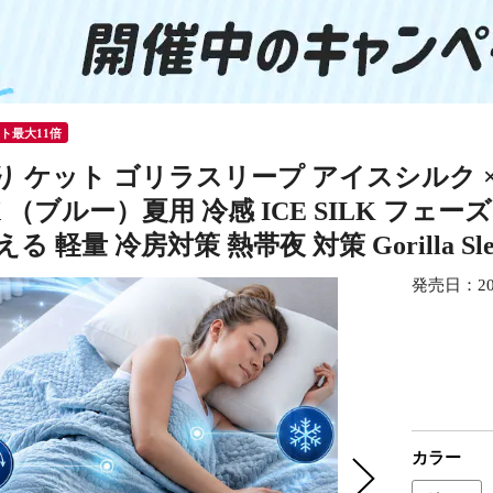
ント最大11倍
 ケット ゴリラスリープ アイスシルク ×
e-X （ブルー）夏用 冷感 ICE SILK フ
る 軽量 冷房対策 熱帯夜 対策 Gorilla S
発売日：
2
カラー