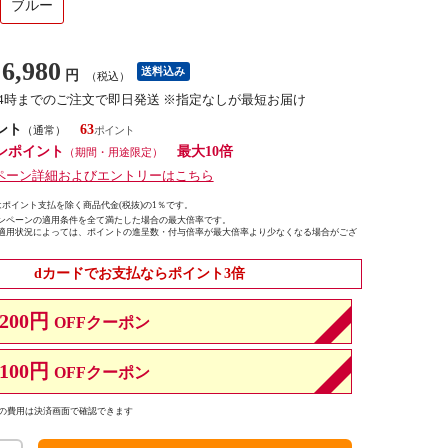
ブルー
6,980
送料込み
円
（税込）
14時までのご注文で即日発送 ※指定なしが最短お届け
ント
63
（通常）
ンポイント
最大10倍
（期間・用途限定）
ペーン詳細およびエントリーはこちら
ポイント支払を除く商品代金(税抜)の1％です。
ンペーンの適用条件を全て満たした場合の最大倍率です。
適用状況によっては、ポイントの進呈数・付与倍率が最大倍率より少なくなる場合がござ
dカードでお支払ならポイント3倍
200円
OFFクーポン
100円
OFFクーポン
の費用は決済画面で確認できます