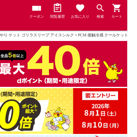
クーポン
閲覧履歴
お気に入り
検索
カート
やり ケット ゴリラスリープ アイスシルク × PCM 接触冷感 クールケット Phase-X