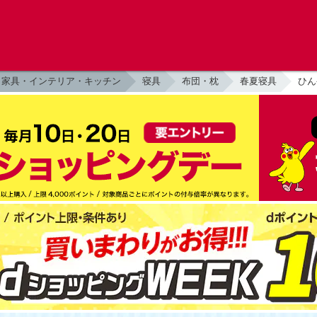
家具・インテリア・キッチン
寝具
布団・枕
春夏寝具
ひん