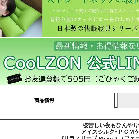
商品情報
寝苦しい夜もひんやり
アイスシルク×ＰＣＭ
ゴリラスリープ Phase-X（フ