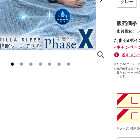
グレー
販売価格
出荷目安：
たまるdポイ
+キャンペー
各キャン
※たまるdポイントは
※
表示倍率は各キャ
各キャンペーンの
います。
※クーポン適用後