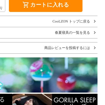
shopping_cart
カートに入れる
り
CooLZON トップに戻る
春夏寝具の一覧を見る
商品レビューを投稿するには