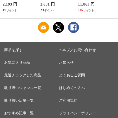
イズ 100ml
2,193 円
2,631 円
11,863 円
2
19
23
107
2
商品を探す
ヘルプ／お問い合わせ
お気に入り商品
お知らせ
最近チェックした商品
よくあるご質問
取り扱いジャンル一覧
はじめての方へ
取り扱い店舗一覧
ご利用規約
おすすめ記事一覧
プライバシーポリシー