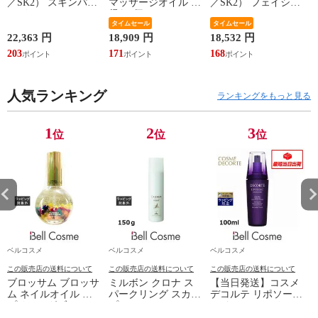
／SK2） スキンパワ
マッサージオイル お
／SK2） フェイシャ
ー リニュー エッセ
得な6個セット 200ml
ル トリートメント
ンス 50ml
x 6
タイムセール
エッセンス 230ml
タイムセール
イ
22,363 円
18,909 円
18,532 円
1
203
171
168
1
人気ランキング
ランキングをもっと見る
1
2
3
位
位
位
ベルコスメ
ベルコスメ
ベルコスメ
この販売店の送料について
この販売店の送料について
この販売店の送料について
ブロッサム ブロッサ
ミルボン クロナ ス
【当日発送】コスメ
ム ネイルオイル ス
パークリング スカル
デコルテ リポソーム
プリンングブーケ
プエッセンス 150ｇ
アドバンスト リペア
30ml
セラム 免税店限定サ