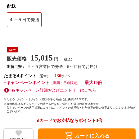
配送
４～５日で発送
NEW
15,015
販売価格
円
（税込）
４～５営業日で発送、6～12日でお届け
出荷目安：
たまるdポイント
136
（通常）
+キャンペーンポイント
最大10倍
（期間・用途限定）
各キャンペーン詳細およびエントリーはこちら
※たまるdポイントはポイント支払を除く商品代金(税抜)の1％です。
※
表示倍率は各キャンペーンの適用条件を全て満たした場合の最大倍率です。
各キャンペーンの適用状況によっては、ポイントの進呈数・付与倍率が最大倍率より少なくなる場合が
ございます。
dカードでお支払ならポイント3倍
shopping_cart
カートに入れる