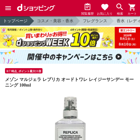
閲覧履歴
お気に入り
検索
カート
トップページ
コスメ・美容・香水
フレグランス
香水（レデ
8/7 時点_ポイント最大11倍
メゾン マルジェラ レプリカ オードトワレ レイジーサンデー モー
ニング 100ml