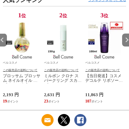
1
2
3
位
位
位
ベルコスメ
ベルコスメ
ベルコスメ
この販売店の送料について
この販売店の送料について
この販売店の送料について
ブロッサム ブロッサ
ミルボン クロナ ス
【当日発送】コスメ
ム ネイルオイル ス
パークリング スカル
デコルテ リポソーム
プリンングブーケ
プエッセンス 150ｇ
アドバンスト リペア
30ml
セラム 免税店限定サ
イズ 100ml
2,193 円
2,631 円
11,863 円
2
19
23
107
2