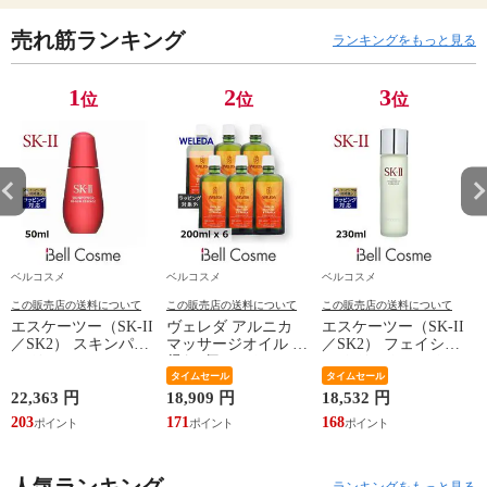
売れ筋ランキング
ランキングをもっと見る
1
2
3
位
位
位
ベルコスメ
ベルコスメ
ベルコスメ
この販売店の送料について
この販売店の送料について
この販売店の送料について
エスケーツー（SK-II
ヴェレダ アルニカ
エスケーツー（SK-II
／SK2） スキンパワ
マッサージオイル お
／SK2） フェイシャ
ー リニュー エッセ
得な6個セット 200ml
ル トリートメント
ンス 50ml
x 6
タイムセール
エッセンス 230ml
タイムセール
イ
22,363 円
18,909 円
18,532 円
1
203
171
168
1
人気ランキング
ランキングをもっと見る