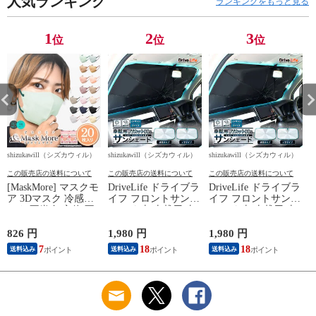
人気ランキング
ランキングをもっと見る
日焼け対策 軽量 ワ
個入り
ンタッチ 無地 6本骨
収納ポーチ ブラック
1
2
3
位
位
位
1本
shizukawill（シズカウィル）
shizukawill（シズカウィル）
shizukawill（シズカウィル）
s
この販売店の送料について
この販売店の送料について
この販売店の送料について
[MaskMore] マスクモ
DriveLife ドライブラ
DriveLife ドライブラ
D
ア 3Dマスク 冷感マ
イフ フロントサンシ
イフ フロントサンシ
スク 不織布 立体 不
ェード 車 車載用 車
ェード 車 車載用 車
織布マスク 立体マス
載 日よけ 折りたた
載 日よけ 折りたた
ク 小顔マスク 丸顔
み 車用 ドライブラ
み 車用 ドライブラ
826 円
1,980 円
1,980 円
5
タイプ バイカラー
イフ V字タイプ SS02
イフ V字タイプ SS02
7
18
18
送料込み
送料込み
送料込み
おしゃれ カラーマス
L 1個入り
M 1個入り
ク マスク 花粉症対
策 ブルーグレー 20
枚入り