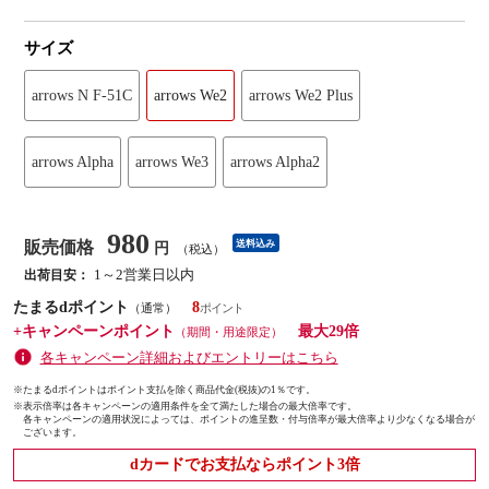
サイズ
arrows N F-51C
arrows We2
arrows We2 Plus
arrows Alpha
arrows We3
arrows Alpha2
980
販売価格
送料込み
円
（税込）
1～2営業日以内
出荷目安：
たまるdポイント
8
（通常）
+キャンペーンポイント
最大29倍
（期間・用途限定）
各キャンペーン詳細およびエントリーはこちら
※たまるdポイントはポイント支払を除く商品代金(税抜)の1％です。
※
表示倍率は各キャンペーンの適用条件を全て満たした場合の最大倍率です。
各キャンペーンの適用状況によっては、ポイントの進呈数・付与倍率が最大倍率より少なくなる場合が
ございます。
dカードでお支払ならポイント3倍