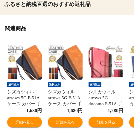
ふるさと納税百選のおすすめ返礼品
関連商品
送料込み
送料込み
送料込み
送
シズカウィル
シズカウィル
シズカウィル
シ
arrows 5G F-51A
arrows 5G F-51A
arrows 5G
a
ケース カバー 手
ケース カバー 手
docomo F-51A 手
カ
帳型 本革調 レザ
帳型 本革調 レザ
帳型 黒色 PUレ
5
1,680
円
1,680
円
1,280
円
ーケース イエロ
ーケース ボルド
ザー シンプル ブ
ス
ーブラウン×ブラ
ーレッド×ブラッ
ラック ケース カ
入
詳細を見る
詳細を見る
詳細を見る
ウン 1個入り
ク 1個入り
バー ビンテージ
ストラップ付 カ