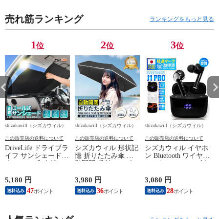
ード収納あり ア
売れ筋ランキング
ローズ arrows5g
ランキングをもっと見る
ドコモ f51a 手帳
ケース
1
2
3
位
位
位
shizukawill（シズカウィル）
shizukawill（シズカウィル）
shizukawill（シズカウィル）
s
この販売店の送料について
この販売店の送料について
この販売店の送料について
DriveLife ドライブラ
シズカウィル 形状記
シズカウィル イヤホ
D
イフ サンシェード
憶 折りたたみ傘 自
ン Bluetooth ワイヤレ
車 ロール式 車載 フ
動開閉 反射テープ
スイヤホン iPhone対
ロントサンシェード
撥水 速乾 6本傘 コン
応 Android対応 ノイ
遮光 暑さ対策 日除
パクト 日傘 完全遮
ズキャンセリング 自
5,180 円
3,980 円
3,080 円
1
け 車用サンシェード
光 遮熱 晴雨兼用 日
動ペアリング ブルー
47
36
28
送料込み
送料込み
送料込み
自動収縮 SS03 1個入
焼け防止 レディース
トゥース 無線イヤホ
り
メンズ兼用 UVカッ
ン Bluetooth5.3+EDR
ト 紫外線カット uv
HIFI IPX5防水 J1PRO
カット 紫外線対策
ブラック×オレンジ 1