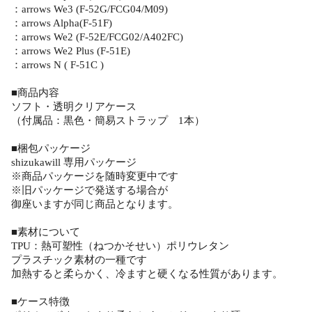
：arrows We3 (F-52G/FCG04/M09)
：arrows Alpha(F-51F)
：arrows We2 (F-52E/FCG02/A402FC)
：arrows We2 Plus (F-51E)
：arrows N ( F-51C )
■商品内容
ソフト・透明クリアケース
（付属品：黒色・簡易ストラップ 1本）
■梱包パッケージ
shizukawill 専用パッケージ
※商品パッケージを随時変更中です
※旧パッケージで発送する場合が
御座いますが同じ商品となります。
■素材について
TPU：熱可塑性（ねつかそせい）ポリウレタン
プラスチック素材の一種です
加熱すると柔らかく、冷ますと硬くなる性質があります。
■ケース特徴