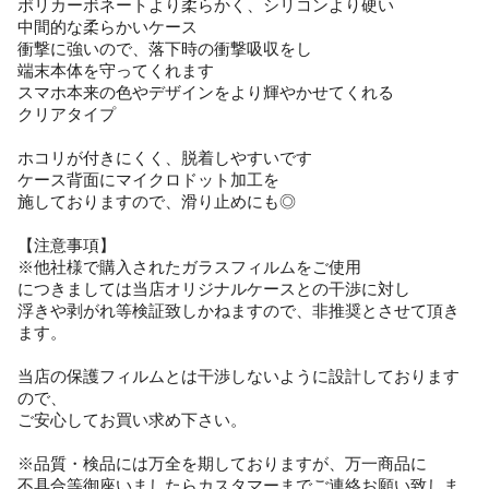
ポリカーボネートより柔らかく、シリコンより硬い
中間的な柔らかいケース
衝撃に強いので、落下時の衝撃吸収をし
端末本体を守ってくれます
スマホ本来の色やデザインをより輝やかせてくれる
クリアタイプ
ホコリが付きにくく、脱着しやすいです
ケース背面にマイクロドット加工を
施しておりますので、滑り止めにも◎
【注意事項】
※他社様で購入されたガラスフィルムをご使用
につきましては当店オリジナルケースとの干渉に対し
浮きや剥がれ等検証致しかねますので、非推奨とさせて頂き
ます。
当店の保護フィルムとは干渉しないように設計しております
ので、
ご安心してお買い求め下さい。
※品質・検品には万全を期しておりますが、万一商品に
不具合等御座いましたらカスタマーまでご連絡お願い致しま