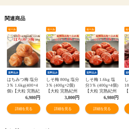
関連商品
セール
セール
セール
セ
送料込み
送料込み
送料込み
送
はちみつ梅 塩分
しそ梅 800g 塩分
しそ梅 1.6kg 塩
し
3％ 1.6kg(400×4
3％ (400g×2個)
分3％ (400g×4個)
1
個)【大粒 完熟紀
【大粒 完熟紀州
【大粒 完熟紀州
【
州南高梅】梅干
南高梅】 梅干し
南高梅】梅干し
南
6,980
円
3,800
円
6,980
円
し ランキング1
贈り物に 紀州南
贈り物に 紀州南
の
位獲得! 梅干し
高梅 完熟梅干し
高梅 完熟梅干し
完
詳細を見る
詳細を見る
詳細を見る
高級 ギフト紀州
つぶれ梅 訳あり
つぶれ梅 訳あり
れ
南高梅 完熟梅干
しそ 紫蘇 高級
しそ 紫蘇 高級
紫
し 南高梅 はちみ
梅干し 梅干 梅
梅干し 梅干 梅
梅