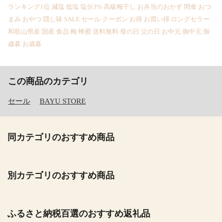
ランキング1位 減塩 低塩 塩分3% 高級梅干し お弁当のおかず 間食 おつ
まみ おやつ 隠し味 SALE セール クーポン お得 お買い得 ロングセラー
和歌山県産 国産 食品 梅 蜂蜜 送料無料 母の日 父の日 お中元 御中元 御
歳暮 お歳暮
この商品のカテゴリ
セール
BAYU STORE
同カテゴリのおすすめ商品
別カテゴリのおすすめ商品
ふるさと納税百選のおすすめ返礼品