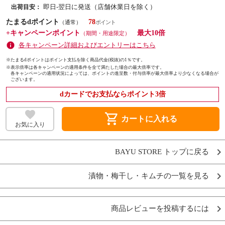
即日-翌日に発送（店舗休業日を除く）
出荷目安：
たまるdポイント
78
（通常）
+キャンペーンポイント
最大10倍
（期間・用途限定）
各キャンペーン詳細およびエントリーはこちら
※たまるdポイントはポイント支払を除く商品代金(税抜)の1％です。
※
表示倍率は各キャンペーンの適用条件を全て満たした場合の最大倍率です。
各キャンペーンの適用状況によっては、ポイントの進呈数・付与倍率が最大倍率より少なくなる場合が
ございます。
dカードでお支払ならポイント3倍
shopping_cart
カートに入れる
お気に入り
BAYU STORE トップに戻る
漬物・梅干し・キムチの一覧を見る
商品レビューを投稿するには