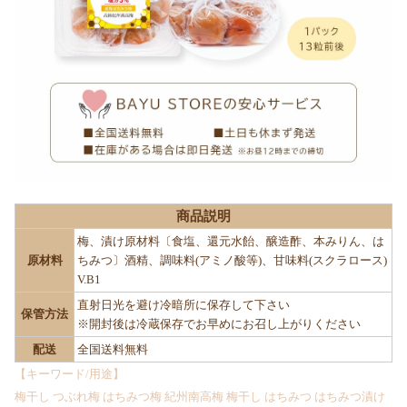
商品説明
梅、漬け原材料〔食塩、還元水飴、醸造酢、本みりん、は
原材料
ちみつ〕酒精、調味料(アミノ酸等)、甘味料(スクラロース)
V.B1
直射日光を避け冷暗所に保存して下さい
保管方法
※開封後は冷蔵保存でお早めにお召し上がりください
配送
全国送料無料
【キーワード/用途】
梅干し つぶれ梅 はちみつ梅 紀州南高梅 梅干し はちみつ はちみつ漬け