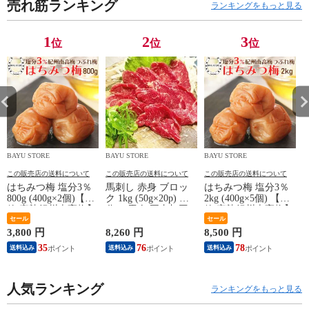
売れ筋ランキング
つ梅 訳あり すっ
塩分控えめ 低塩
塩分控えめ 低塩
梅
ランキングをもっと見る
ぱくない 梅 梅干
塩分補給 熱中症
塩分補給 熱中症
熱
し 父の日 お中元
対策 完熟 母の日
対策 完熟 母の日
母
1
2
3
位
位
位
はちみつ 送料無
敬老の日 送料無
敬老の日 送料無
送
料
料
料
BAYU STORE
BAYU STORE
BAYU STORE
B
この販売店の送料について
この販売店の送料について
この販売店の送料について
はちみつ梅 塩分3％
馬刺し 赤身 ブロッ
はちみつ梅 塩分3％
800g (400g×2個)【大
ク 1kg (50g×20p) 小
2kg (400g×5個) 【大
(
粒 完熟紀州南高梅】
分け 馬肉 国内加工/
粒 完熟紀州南高梅】
大粒 減塩 減塩梅干
セール
生食用 馬肉ユッケ
紀州南高梅 完熟梅干
セール
し 南高梅 はちみつ
桜肉ユッケ 刺身 馬
し 南高梅 はちみつ
3,800 円
8,260 円
8,500 円
3
梅干し 訳アリ はち
刺 赤身肉 ブロック
梅 つぶれ梅 訳あり
35
76
78
送料込み
送料込み
送料込み
みつ 梅干 南高梅 う
肉 熊本名物
低塩 すっぱくない
め ウメ 梅干し うめ
梅 梅干し はちみつ
訳あり 梅 梅干し 梅
お歳暮 お中元 御中
干 梅 熱中症対策 塩
人気ランキング
元 送料無料 高級梅
ランキングをもっと見る
分補給 お中元 御歳
干し 送料無料
暮 送料無料