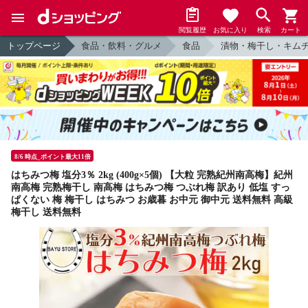
閲覧履歴
お気に入り
検索
カート
トップページ
食品・飲料・グルメ
食品
漬物・梅干し・キム
8/6 時点_ポイント最大11倍
はちみつ梅 塩分3％ 2kg (400g×5個) 【大粒 完熟紀州南高梅】紀州
南高梅 完熟梅干し 南高梅 はちみつ梅 つぶれ梅 訳あり 低塩 すっ
ぱくない 梅 梅干し はちみつ お歳暮 お中元 御中元 送料無料 高級
梅干し 送料無料