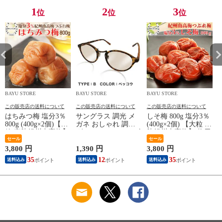
1
2
3
位
位
位
BAYU STORE
BAYU STORE
BAYU STORE
B
この販売店の送料について
この販売店の送料について
この販売店の送料について
はちみつ梅 塩分3％
サングラス 調光 メ
しそ梅 800g 塩分3％
800g (400g×2個)【大
ガネ おしゃれ 調光
(400g×2個) 【大粒 完
粒 完熟紀州南高梅】
グラス カラーレンズ
熟紀州南高梅】 梅干
大粒 減塩 減塩梅干
セール
レディース メンズ
し 贈り物に 紀州南
セール
し 南高梅 はちみつ
調光 UVカット スポ
高梅 完熟梅干し つ
3,800 円
1,390 円
3,800 円
2
梅干し 訳アリ はち
ーツ 調光サングラス
ぶれ梅 訳あり しそ
35
12
35
送料込み
送料込み
送料込み
みつ 梅干 南高梅 う
紫外線カット 調光
紫蘇 高級 梅干し 梅
め ウメ 梅干し うめ
スポーツサングラス
干 梅 塩分控えめ 低
訳あり 梅 梅干し 梅
ドライブ べっ甲風
塩 塩分補給 熱中症
干 梅 熱中症対策 塩
ベッコウ柄 ブラック
対策 完熟 母の日 敬
分補給 お中元 御歳
かわいい ウィメンズ
老の日 送料無料
暮 送料無料
野外 眼鏡 色眼鏡 色
付き ボストン 送料
無料