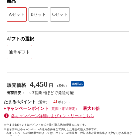
商品
Aセット
Bセット
Cセット
ギフトの選択
通常ギフト
4,450
販売価格
送料込み
円
（税込）
1～3営業日ほどで発送可能
出荷目安：
たまるdポイント
41
（通常）
+キャンペーンポイント
最大10倍
（期間・用途限定）
各キャンペーン詳細およびエントリーはこちら
※たまるdポイントはポイント支払を除く商品代金(税抜)の1％です。
※
表示倍率は各キャンペーンの適用条件を全て満たした場合の最大倍率です。
各キャンペーンの適用状況によっては、ポイントの進呈数・付与倍率が最大倍率より少なくなる場合が