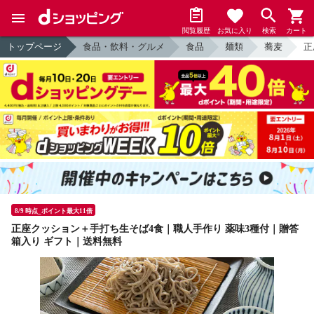
閲覧履歴
お気に入り
検索
カート
トップページ
食品・飲料・グルメ
食品
麺類
蕎麦
正
8/9 時点_ポイント最大11倍
正座クッション＋手打ち生そば4食｜職人手作り 薬味3種付｜贈答
箱入り ギフト｜送料無料