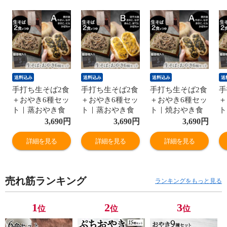
送料込み
送料込み
送料込み
送
手打ち生そば2食
手打ち生そば2食
手打ち生そば2食
手
＋おやき6種セッ
＋おやき6種セッ
＋おやき6種セッ
＋
ト｜蒸おやき食
ト｜蒸おやき食
ト｜焼おやき食
ト
べ比べ｜贈答箱
べ比べ｜贈答箱
べ比べ｜贈答箱
べ
3,690
円
3,690
円
3,690
円
入｜送料無料｜
入｜送料無料｜
入｜送料無料｜
入
野沢菜 きのこ か
きのこ ポテト あ
野沢菜 きのこ か
き
詳細を見る
詳細を見る
詳細を見る
ぼちゃ なす やさ
んこ なす 切干大
ぼちゃ なす やさ
ん
い にら｜A
根 かぼちゃ｜B
い にら｜A
根
売れ筋ランキング
ランキングをもっと見る
1
2
3
位
位
位