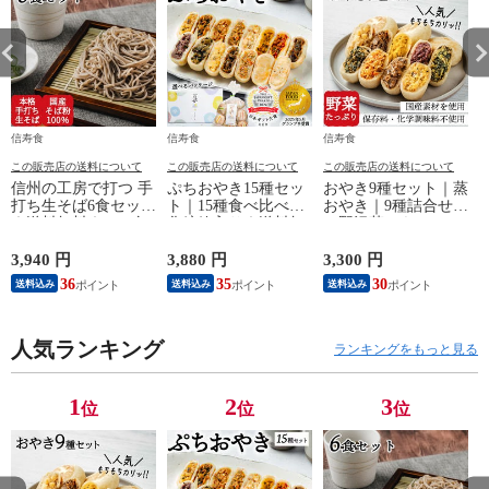
信寿食
信寿食
信寿食
この販売店の送料について
この販売店の送料について
この販売店の送料について
信州の工房で打つ 手
ぷちおやき15種セッ
おやき9種セット｜蒸
打ち生そば6食セット
ト｜15種食べ比べ｜
おやき｜9種詰合せ
｜送料無料｜エコ包
化粧箱入り｜送料無
（野沢菜・きのこ・
装
料
やさい・ポテト・あ
んこ・なす・切干大
3,940 円
3,880 円
3,300 円
4
根・にら・かぼち
36
35
30
送料込み
送料込み
送料込み
ゃ）｜エコ包装｜送
料無料
人気ランキング
ランキングをもっと見る
1
2
3
位
位
位