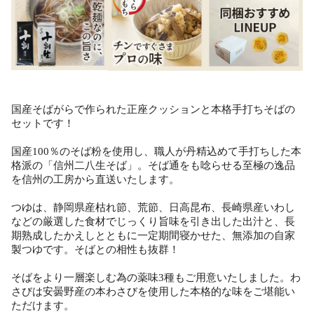
国産そばがらで作られた正座クッションと本格手打ちそばの
セットです！
国産100％のそば粉を使用し、職人が丹精込めて手打ちした本
格派の「信州二八生そば」。そば通をも唸らせる至極の逸品
を信州の工房から直送いたします。
つゆは、静岡県産枯れ節、荒節、日高昆布、長崎県産いわし
などの厳選した食材でじっくり旨味を引き出した出汁と、長
期熟成したかえしとともに一定期間寝かせた、無添加の自家
製つゆです。そばとの相性も抜群！
そばをより一層楽しむ為の薬味3種もご用意いたしました。わ
さびは安曇野産の本わさびを使用した本格的な味をご堪能い
ただけます。