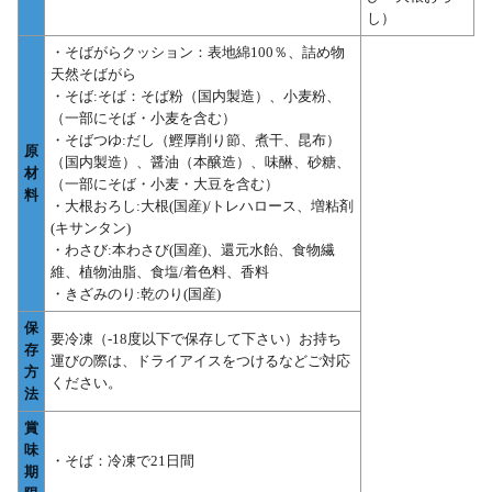
し）
・そばがらクッション：表地綿100％、詰め物
天然そばがら
・そば:そば：そば粉（国内製造）、小麦粉、
（一部にそば・小麦を含む）
・そばつゆ:だし（鰹厚削り節、煮干、昆布）
原
（国内製造）、醤油（本醸造）、味醂、砂糖、
材
（一部にそば・小麦・大豆を含む）
料
・大根おろし:大根(国産)/トレハロース、増粘剤
(キサンタン)
・わさび:本わさび(国産)、還元水飴、食物繊
維、植物油脂、食塩/着色料、香料
・きざみのり:乾のり(国産)
保
要冷凍（-18度以下で保存して下さい）お持ち
存
運びの際は、ドライアイスをつけるなどご対応
方
ください。
法
賞
味
・そば：冷凍で21日間
期