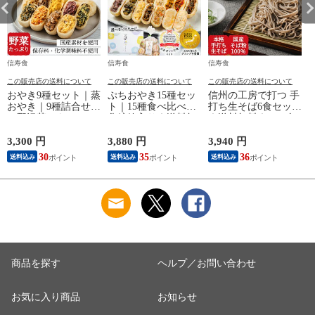
信寿食
信寿食
信寿食
この販売店の送料について
この販売店の送料について
この販売店の送料について
おやき9種セット｜蒸
ぷちおやき15種セッ
信州の工房で打つ 手
おやき｜9種詰合せ
ト｜15種食べ比べ｜
打ち生そば6食セット
（野沢菜・きのこ・
化粧箱入り｜送料無
｜送料無料｜エコ包
やさい・ポテト・あ
料
装
んこ・なす・切干大
3,300 円
3,880 円
3,940 円
3
根・にら・かぼち
30
35
36
送料込み
送料込み
送料込み
ゃ）｜エコ包装｜送
料無料
商品を探す
ヘルプ／お問い合わせ
お気に入り商品
お知らせ