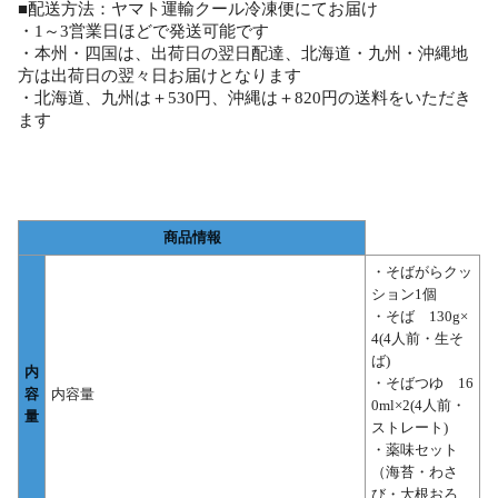
■配送方法：ヤマト運輸クール冷凍便にてお届け
・1～3営業日ほどで発送可能です
・本州・四国は、出荷日の翌日配達、北海道・九州・沖縄地
方は出荷日の翌々日お届けとなります
・北海道、九州は＋530円、沖縄は＋820円の送料をいただき
ます
商品情報
・そばがらクッ
ション1個
・そば 130g×
4(4人前・生そ
ば)
内
・そばつゆ 16
容
内容量
0ml×2(4人前・
量
ストレート)
・薬味セット
（海苔・わさ
び・大根おろ