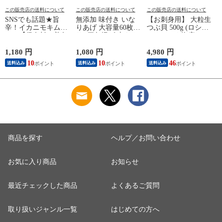
この販売店の送料について
この販売店の送料について
この販売店の送料について
SNSでも話題★旨
無添加 味付き いな
【お刺身用】 大粒生
辛！イカニモキムチ
りあげ 大容量60枚入
つぶ貝 500g (ロシア/
100g【保存料・着色
り [四角揚げ/大きさ
オホーツク海産) つ
料不使用】 キムチ
4cm×8cm] 国内製造
ぶかい つぶがい ツ
スパイス お手軽 お
【化学調味料・着色
ブガイ ツブカイ つ
1,180 円
1,080 円
4,980 円
2
取り寄せ 食品 ます
料・保存料不使
ぶ貝 食品 お取り寄
10
10
46
送料込み
送料込み
送料込み
よね 送料無料
用！】 (丸大豆を使
せ ますよね 送料無
用：遺伝子組換えで
料
ない) 稲荷揚げ あぶ
らあげ 油揚げ いな
りずし 寿司 稲荷 惣
菜 食品 ますよね
商品を探す
ヘルプ／お問い合わせ
お気に入り商品
お知らせ
最近チェックした商品
よくあるご質問
取り扱いジャンル一覧
はじめての方へ