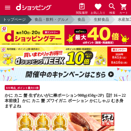
閲覧履歴
お気に入り
検索
カート
トップページ
食品・飲料・グルメ
食品
生鮮食品
水産加
8/8 時点_ポイント最大11倍
かに カニ 蟹 生ずわいがに棒ポーション900g(450g×2P)【計 16～22
本前後】 かに カニ 蟹 ズワイガニ ポーション かにしゃぶ むき身
ますよね