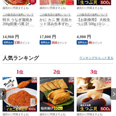
越前かに問屋ますよね
越前かに問屋ますよね
越前かに問屋ますよね
この販売店の送料について
この販売店の送料について
この販売店の送料について
特大 うなぎ蒲焼き
かに カニ 蟹 元祖カ
【お刺身用】 大粒生
200g前後×5尾 計
ット済み生本ずわい
つぶ貝 500g (ロシア/
1000g前後 約10人前
蟹 メガ盛1.8kg(総重
オホーツク海産) つ
我が家のうなぎ蒲焼
量2kg超) かに カニ
ぶかい つぶがい ツ
★ 中国産 うなぎ ウ
蟹 ポーション かに
ブガイ ツブカイ つ
14,960 円
17,800 円
4,980 円
8
ナギ 鰻 蒲焼 ギフト
しゃぶ むき身 ギフ
ぶ貝 食品 お取り寄
138
164
46
送料込み
送料込み
送料込み
プレゼント 贈り物
ト お取り寄せ ます
せ ますよね 送料無
お取り寄せ ますよね
よね
料
【熨斗対応OK】
人気ランキング
ランキングをもっと見る
1
2
3
位
位
位
越前かに問屋ますよね
越前かに問屋ますよね
越前かに問屋ますよね