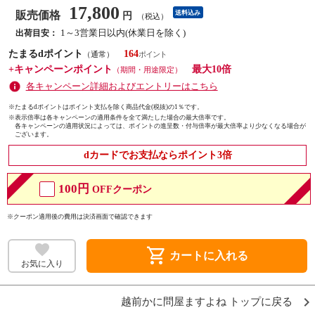
17,800
販売価格
送料込み
円
（税込）
1～3営業日以内(休業日を除く)
出荷目安：
たまるdポイント
164
（通常）
+キャンペーンポイント
最大10倍
（期間・用途限定）
各キャンペーン詳細およびエントリーはこちら
※たまるdポイントはポイント支払を除く商品代金(税抜)の1％です。
※
表示倍率は各キャンペーンの適用条件を全て満たした場合の最大倍率です。
各キャンペーンの適用状況によっては、ポイントの進呈数・付与倍率が最大倍率より少なくなる場合が
ございます。
dカードでお支払ならポイント3倍
100円
OFFクーポン
※クーポン適用後の費用は決済画面で確認できます
shopping_cart
カートに入れる
お気に入り
越前かに問屋ますよね トップに戻る