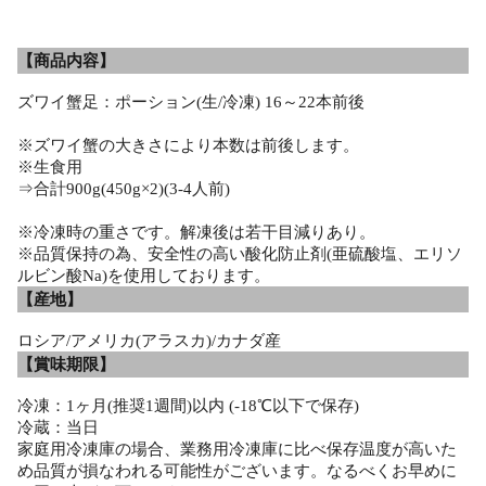
【商品内容】
ズワイ蟹足：ポーション(生/冷凍) 16～22本前後
※ズワイ蟹の大きさにより本数は前後します。
※生食用
⇒合計900g(450g×2)(3-4人前)
※冷凍時の重さです。解凍後は若干目減りあり。
※品質保持の為、安全性の高い酸化防止剤(亜硫酸塩、エリソ
ルビン酸Na)を使用しております。
【産地】
ロシア/アメリカ(アラスカ)/カナダ産
【賞味期限】
冷凍：1ヶ月(推奨1週間)以内 (-18℃以下で保存)
冷蔵：当日
家庭用冷凍庫の場合、業務用冷凍庫に比べ保存温度が高いた
め品質が損なわれる可能性がございます。なるべくお早めに