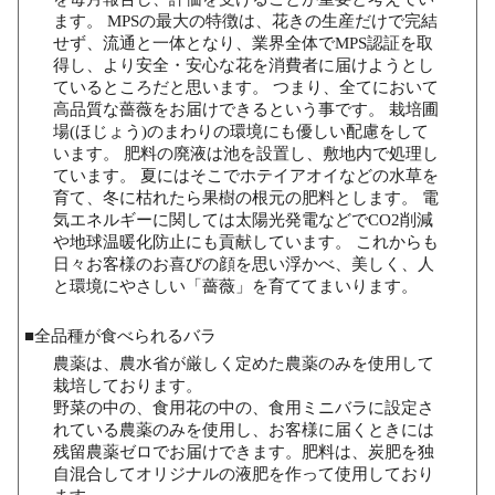
ます。 MPSの最大の特徴は、花きの生産だけで完結
せず、流通と一体となり、業界全体でMPS認証を取
得し、より安全・安心な花を消費者に届けようとし
ているところだと思います。 つまり、全てにおいて
高品質な薔薇をお届けできるという事です。 栽培圃
場(ほじょう)のまわりの環境にも優しい配慮をして
います。 肥料の廃液は池を設置し、敷地内で処理し
ています。 夏にはそこでホテイアオイなどの水草を
育て、冬に枯れたら果樹の根元の肥料とします。 電
気エネルギーに関しては太陽光発電などでCO2削減
や地球温暖化防止にも貢献しています。 これからも
日々お客様のお喜びの顔を思い浮かべ、美しく、人
と環境にやさしい「薔薇」を育ててまいります。
■全品種が食べられるバラ
農薬は、農水省が厳しく定めた農薬のみを使用して
栽培しております。
野菜の中の、食用花の中の、食用ミニバラに設定さ
れている農薬のみを使用し、お客様に届くときには
残留農薬ゼロでお届けできます。肥料は、炭肥を独
自混合してオリジナルの液肥を作って使用しており