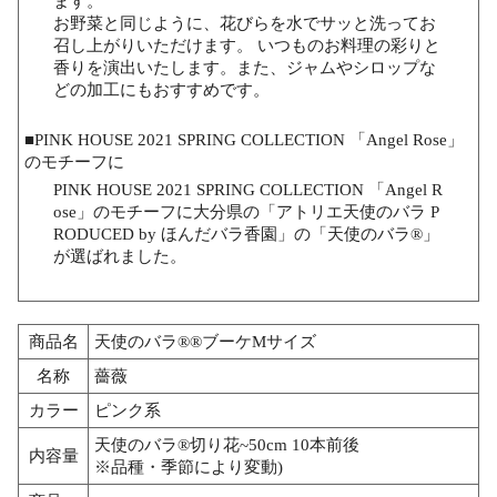
ます。
お野菜と同じように、花びらを水でサッと洗ってお
召し上がりいただけます。 いつものお料理の彩りと
香りを演出いたします。また、ジャムやシロップな
どの加工にもおすすめです。
■PINK HOUSE 2021 SPRING COLLECTION 「Angel Rose」
のモチーフに
PINK HOUSE 2021 SPRING COLLECTION 「Angel R
ose」のモチーフに大分県の「アトリエ天使のバラ P
RODUCED by ほんだバラ香園」の「天使のバラ®」
が選ばれました。
商品名
天使のバラ®®ブーケMサイズ
名称
薔薇
カラー
ピンク系
天使のバラ®切り花~50cm 10本前後
内容量
※品種・季節により変動)