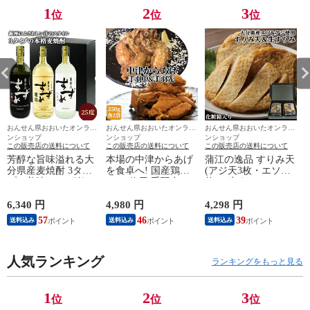
1
2
3
位
位
位
おんせん県おおいたオンライ
おんせん県おおいたオンライ
おんせん県おおいたオンライ
ンショップ
ンショップ
ンショップ
この販売店の送料について
この販売店の送料について
この販売店の送料について
芳醇な旨味溢れる大
本場の中津からあげ
蒲江の逸品 すりみ天
分県産麦焼酎 3タイ
を食卓へ! 国産鶏肉
(アジ天3枚・エソ天3
プの美味しさが楽し
100%使用 手羽中・
枚)＆生すりみ(アジ3
める飲み比べセット
手羽先唐揚げセット
枚・エソ3枚)セット
銀座のすずめ 黒麹＆
各350g×2個 から揚げ
化粧箱入り 大分県産
6,340 円
4,980 円
4,298 円
2
琥珀＆白麹 各720ml
チキンウイング 綾鶏
えそ＆鯵使用 てんぷ
57
46
39
送料込み
送料込み
送料込み
25度 常圧蒸留製造
おかず お弁当 お惣
ら すり身天 かまぼ
焼酎初心者から本格
菜 おつまみ 油調理
こ おつまみ おかず
派まで 八鹿酒造【送
冷凍便 産地直送
弁当 惣菜 九州 冷凍
料込】
人気ランキング
NorthSouth【送料
便 早川商店【送料
ランキングをもっと見る
込】
込】
1
2
3
位
位
位