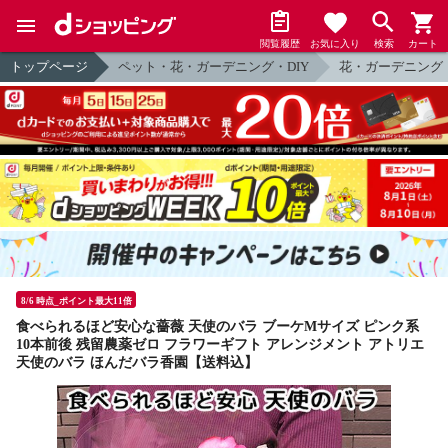
閲覧履歴
お気に入り
検索
カート
トップページ
ペット・花・ガーデニング・DIY
花・ガーデニング
8/6 時点_ポイント最大11倍
食べられるほど安心な薔薇 天使のバラ ブーケMサイズ ピンク系
10本前後 残留農薬ゼロ フラワーギフト アレンジメント アトリエ
天使のバラ ほんだバラ香園【送料込】