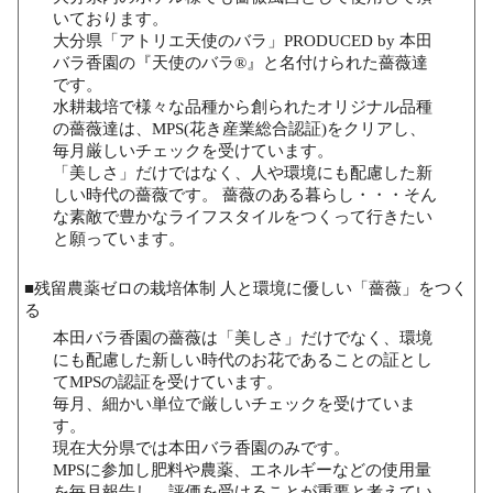
いております。
大分県「アトリエ天使のバラ」PRODUCED by 本田
バラ香園の『天使のバラ®』と名付けられた薔薇達
です。
水耕栽培で様々な品種から創られたオリジナル品種
の薔薇達は、MPS(花き産業総合認証)をクリアし、
毎月厳しいチェックを受けています。
「美しさ」だけではなく、人や環境にも配慮した新
しい時代の薔薇です。 薔薇のある暮らし・・・そん
な素敵で豊かなライフスタイルをつくって行きたい
と願っています。
■残留農薬ゼロの栽培体制 人と環境に優しい「薔薇」をつく
る
本田バラ香園の薔薇は「美しさ」だけでなく、環境
にも配慮した新しい時代のお花であることの証とし
てMPSの認証を受けています。
毎月、細かい単位で厳しいチェックを受けていま
す。
現在大分県では本田バラ香園のみです。
MPSに参加し肥料や農薬、エネルギーなどの使用量
を毎月報告し、評価を受けることが重要と考えてい